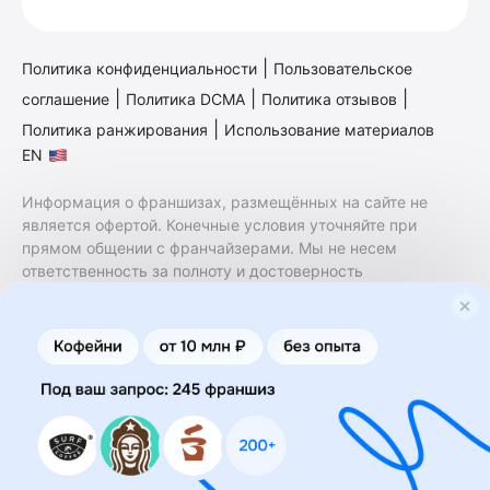
|
Политика конфиденциальности
Пользовательское
|
|
|
соглашение
Политика DCMA
Политика отзывов
|
Политика ранжирования
Использование материалов
EN
Информация о франшизах, размещённых на сайте не
является офертой. Конечные условия уточняйте при
прямом общении с франчайзерами. Мы не несем
ответственность за полноту и достоверность
содержащейся в них информации. Сайт не принадлежит
финансовой организации и на нем не оказываются
финансовые услуги. Заключение договоров
коммерческой концессии (франчайзинга) осуществляется
правообладателями/их представителями. Бизнесменс.ру
не является посредником или представителем
правообладателя и не несет ответственность за условия
предоставления франшизы и действия лиц,
осуществленные на основании информации, имеющейся