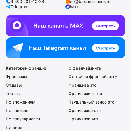
8 800 201-40-29
sp@businessmens.ru
Telegram
Max
Категории франшиз
О франчайзинге
Франшизы
Статьи по франчайзингу
Отзывы
Франшиза это
Top List
Франчайзинг это
По вложениям
Паушальный взнос это
По новизне
Франчайзер это
По популярности
Франчайзи это
Питание