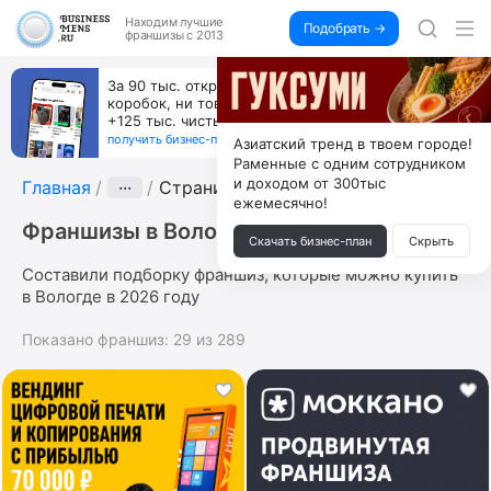
Находим
лучшие
Подобрать →
франшизы с 2013
За 90 тыс. открой магазин на Авито, дома ни
коробок, ни товара, ни склада, зато каждый месяц
+125 тыс. чистыми
получить бизнес-план ↓
Азиатский тренд в твоем городе!
Раменные с одним сотрудником
и доходом от 300тыс
Главная
···
Страница 5
ежемесячно!
Франшизы в Вологде
Скачать бизнес-план
Скрыть
Составили подборку франшиз, которые можно купить
в Вологде в 2026 году
Показано франшиз:
29
из
289