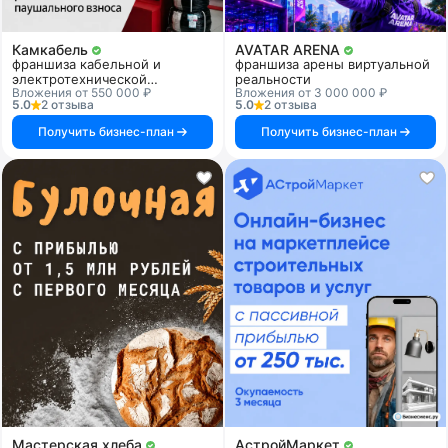
Камкабель
AVATAR ARENA
франшиза кабельной и
франшиза арены виртуальной
электротехнической
реальности
Вложения от 550 000 ₽
Вложения от 3 000 000 ₽
продукции
5.0
2 отзыва
5.0
2 отзыва
Получить бизнес-план
Получить бизнес-план
Мастерская хлеба
АстройМаркет