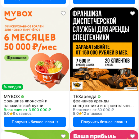
% скидка
MYBOX
ТЕХаренда
франшиза японской и
франшиза аренды
паназиатской кухни
спецтехники и строительных
Вложения от 3 500 000 ₽
Вложения от 80 000 ₽
услуг
5.0
8 отзывов
5.0
12 отзывов
Получить бизнес-план
Получить бизнес-план