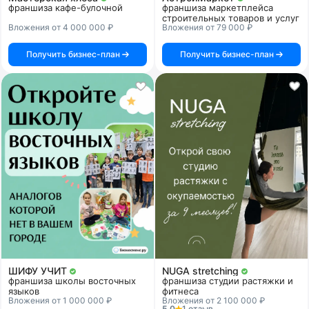
франшиза кафе-булочной
франшиза маркетплейса
строительных товаров и услуг
Вложения от 4 000 000 ₽
Вложения от 79 000 ₽
Получить бизнес-план
Получить бизнес-план
ШИФУ УЧИТ
NUGA stretching
франшиза школы восточных
франшиза студии растяжки и
языков
фитнеса
Вложения от 1 000 000 ₽
Вложения от 2 100 000 ₽
5.0
1 отзыв