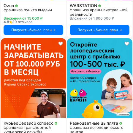
Ozon
WARSTATION
франшиза пункта выдачи
франшиза арены виртуальной
реальности
Вложения от 15 000 ₽
Вложения от 1 900 000 ₽
4.8
39 отзывов
Получить бизнес-план
Получить бизнес-план
КурьерСервисЭкспресс
Разноцветные цыплята
франшиза транспортной
франшиза логопедического
курьерской службы
центра