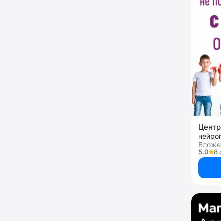
нейроп
Вложен
5.0
8 