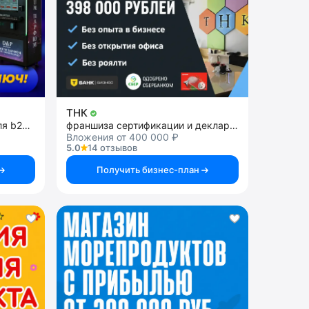
ТНК
предоставление IT-УСЛУГ для b2c и b2b
франшиза сертификации и декларирования товаров, продукции и услуг
Вложения от 400 000 ₽
5.0
14 отзывов
Получить бизнес-план