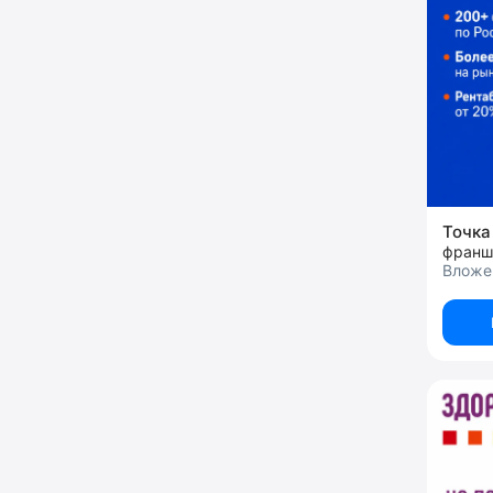
Точка
франш
Вложен