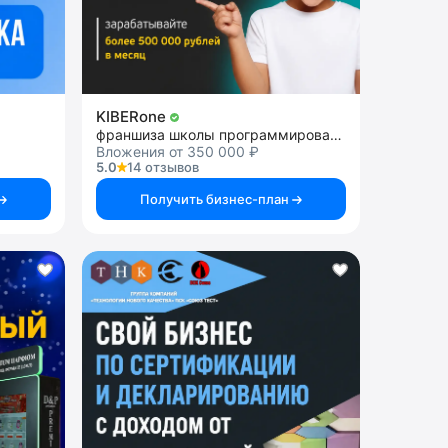
KIBERone
франшиза школы программирования для детей
Вложения от 350 000 ₽
5.0
14 отзывов
Получить бизнес-план