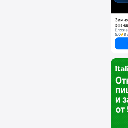
Зимня
Вложе
5.0
8 