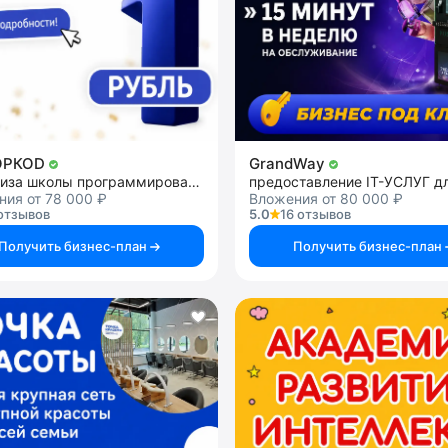
ОРКОD
GrandWay
франшиза школы программирования
ия от 78 000 ₽
Вложения от 80 000 ₽
отзывов
5.0
16 отзывов
Получить бизнес-план
Получить бизнес-план