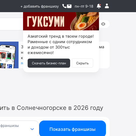
+ добавить франшизу
пн-пт 9-18
Азиатский тренд в твоем городе!
Раменные с одним сотрудником
За 90 тыс. открой магазин на Авито, дома
и доходом от 300тыс
ни коробок, ни товара, ни склада, зато
ежемесячно!
каждый месяц +125 тыс. чистыми
получить бизнес-план ↓
Скачать бизнес-план
Скрыть
ть в Солнечногорске в 2026 году
 франшизы
Показать франшизы