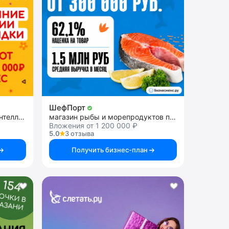
ШефПорт
франшиза школы развития интеллекта у детей
магазин рыбы и морепродуктов премиального качества
Вложения от 1 200 000 ₽
5.0
3 отзыва
Получить бизнес-план