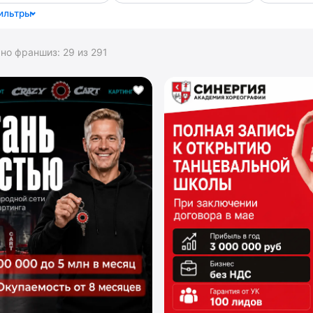
ильтры
ано франшиз:
29
из
291