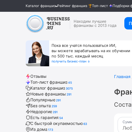
Каталог франшиз
Рейтинг франшиз
Топ-лист
Подборки 
Находим лучшие
П
франшизы с 2013 года
Пока все учатся пользоваться ИИ,
вы можете зарабатывать на их обучении
по 500 тыс. каждый месяц
получить бизнес-план ↓
Отзывы
Главная
Топ-лист франшиз
45
Каталог франшиз
3075
Фран
Новые франшизы
291
Популярные
291
Соста
Без опыта
259
Недорогие
291
Есть гарантия
54
Сумм
С быстрой окупаемостью
63
Из дома
173