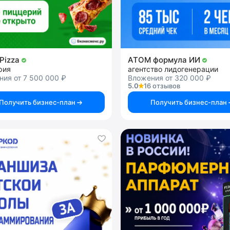
nPizza
АТОМ формула ИИ
рия
агентство лидогенерации
ия от 7 500 000 ₽
Вложения от 320 000 ₽
5.0
16 отзывов
Получить бизнес-план
Получить бизнес-план