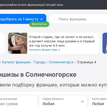
франшиз
Как купить франшизу
Статьи
О нас
одобрать за 1 минуту →
бесплатно
Открой студию, где не колют и не режут,
а делают массаж лица руками и в первый
же год получи 4.5 млн
получить бизнес-план ↓
Каталог франшиз
Города
Солнечногорск
Страница 4
шизы в Солнечногорске
вили подборку франшиз, которые можно купи
а вложений
Сфера бизнеса
Категория