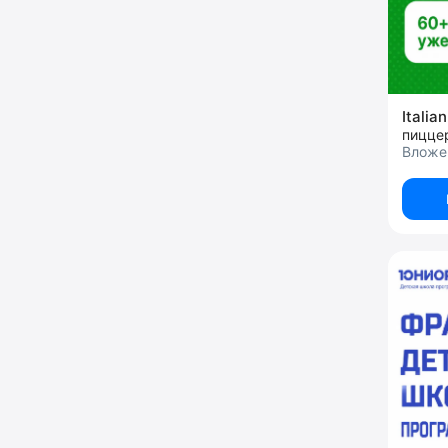
Italia
пицце
Вложен