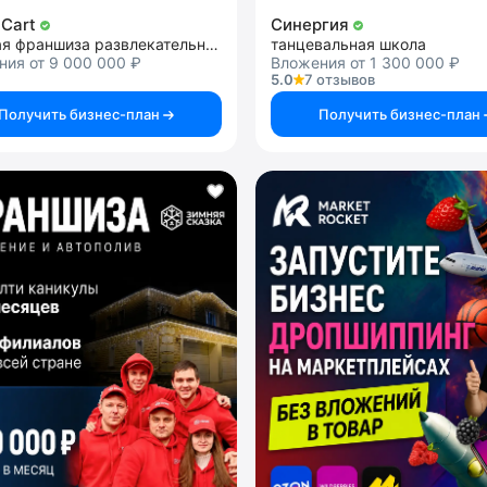
 Cart
Синергия
детская франшиза развлекательных центров с дрифт-картингом
танцевальная школа
ия от 9 000 000 ₽
Вложения от 1 300 000 ₽
5.0
7 отзывов
Получить бизнес-план
Получить бизнес-план