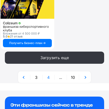
Colizeum
франшиза киберспортивного
клуба
Вложения от 4 500 000 ₽
5.0
21 отзыв
Получить бизнес-план
Загрузить еще
3
4
...
10