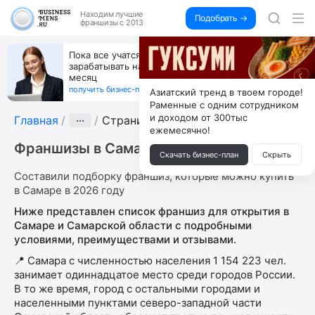
Находим
лучшие
Подобрать →
франшизы с 2013
Пока все учатся пользоваться ИИ, вы можете
зарабатывать на их обучении по 500 тыс. каждый
месяц
получить бизнес-план ↓
Азиатский тренд в твоем городе!
Раменные с одним сотрудником
и доходом от 300тыс
Главная
···
Страница 4
ежемесячно!
Франшизы в Самаре
Скачать бизнес-план
Скрыть
Составили подборку франшиз, которые можно купить
в Самаре в 2026 году
Ниже представлен список франшиз для открытия в
Самаре и Самарской области с подробными
условиями, преимуществами и отзывами.
📍 Самара с численностью населения 1 154 223 чел.
занимает одиннадцатое место среди городов России.
В то же время, город с остальными городами и
населенными пунктами северо-западной части