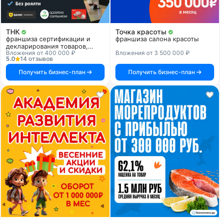
ТНК
Точка красоты
франшиза сертификации и
франшиза салона красоты
декларирования товаров,
Вложения от 400 000 ₽
Вложения от 3 500 000 ₽
продукции и услуг
5.0
14 отзывов
Получить бизнес-план
Получить бизнес-план