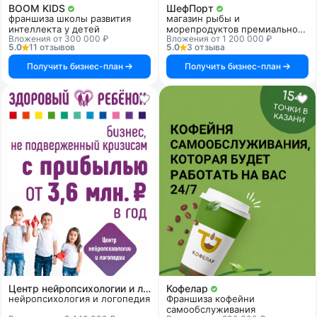
BOOM KIDS
ШефПорт
франшиза школы развития
магазин рыбы и
интеллекта у детей
морепродуктов премиального
Вложения от 300 000 ₽
Вложения от 1 200 000 ₽
качества
5.0
11 отзывов
5.0
3 отзыва
Получить бизнес-план
Получить бизнес-план
Центр нейропсихологии и логопедии «Здоровый ребенок»
Кофелар
нейропсихология и логопедия
Франшиза кофейни
самообслуживания