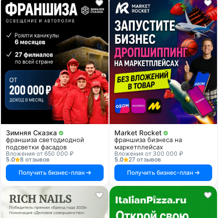
Зимняя Сказка
Market Rocket
франшиза светодиодной
франшиза бизнеса на
подсветки фасадов
маркетплейсах
Вложения от 650 000 ₽
Вложения от 300 000 ₽
5.0
8 отзывов
5.0
27 отзывов
Получить бизнес-план
Получить бизнес-план