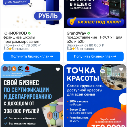
ЮНИОРКОD
GrandWay
франшиза школы
предоставление IT-УСЛУГ для
программирования
b2c и b2b
Вложения от 78 000 ₽
Вложения от 80 000 ₽
5.0
5 отзывов
5.0
16 отзывов
Получить бизнес-план
Получить бизнес-план