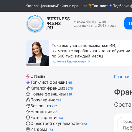
Каталог франшиз
Рейтинг франшиз
Топ-лист
Подборки 
Находим лучшие
П
франшизы с 2013 года
Пока все учатся пользоваться ИИ,
вы можете зарабатывать на их обучении
по 500 тыс. каждый месяц
получить бизнес-план ↓
Отзывы
Главная
Топ-лист франшиз
45
Каталог франшиз
3075
Фран
Новые франшизы
289
Популярные
289
Соста
Без опыта
257
Недорогие
291
Есть гарантия
54
Сумм
С быстрой окупаемостью
63
Из дома
173