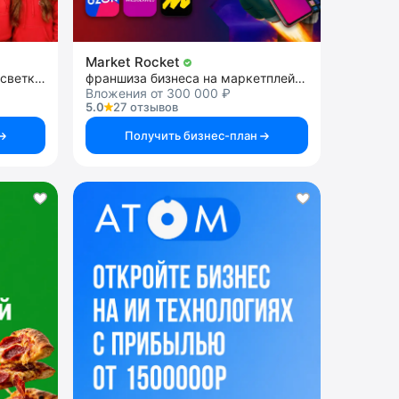
Market Rocket
франшиза светодиодной подсветки фасадов
франшиза бизнеса на маркетплейсах
Вложения от 300 000 ₽
5.0
27 отзывов
Получить бизнес-план