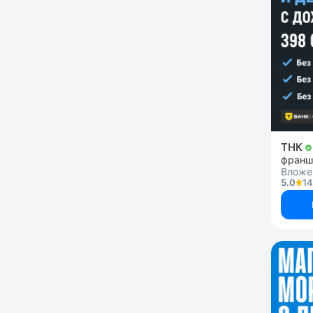
ТНК
Вложе
5.0
14