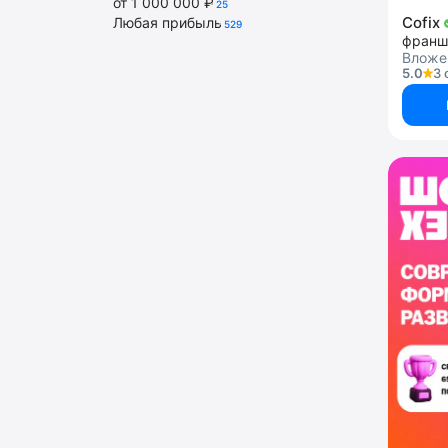
от 1 000 000 ₽
25
Cofix
Любая прибыль
529
франш
Вложен
5.0
3 