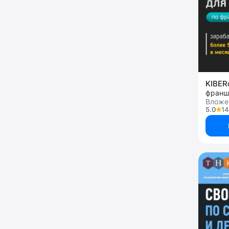
KIBE
Вложе
5.0
14