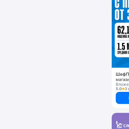
ШефП
Вложен
5.0
3 