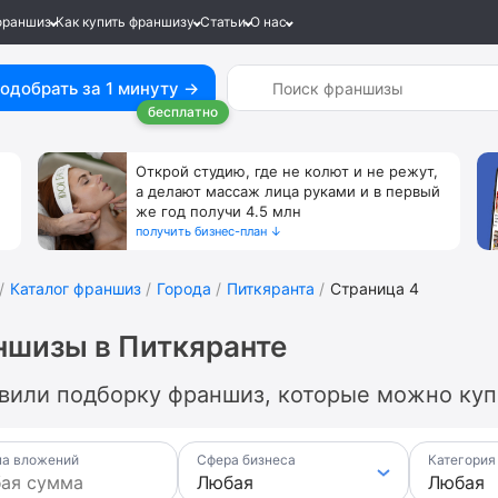
франшиз
Как купить франшизу
Статьи
О нас
одобрать за 1 минуту →
бесплатно
Открой студию, где не колют и не режут,
а делают массаж лица руками и в первый
же год получи 4.5 млн
получить бизнес-план ↓
Каталог франшиз
Города
Питкяранта
Страница 4
шизы в Питкяранте
вили подборку франшиз, которые можно купи
а вложений
Сфера бизнеса
Категория