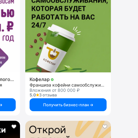
Центр нейропсихологии и логопедии «Здоровый ребенок»
Кофелар
я
Франшиза кофейни самообслуживания
Вложения от 800 000 ₽
5.0
3 отзыва
Получить бизнес-план