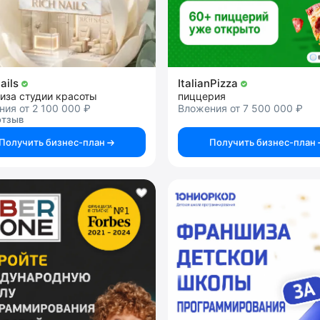
ails
ItalianPizza
иза студии красоты
пиццерия
ия от 2 100 000 ₽
Вложения от 7 500 000 ₽
отзыв
Получить бизнес-план
Получить бизнес-план