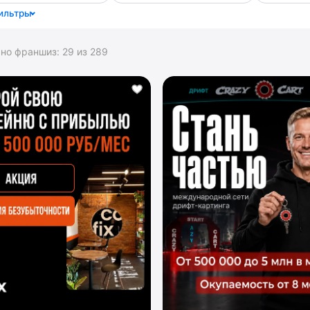
ильтры
ано франшиз:
29
из
289