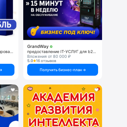
GrandWay
франшиза школы программирования
предоставление IT-УСЛУГ для b2c и b2b
Вложения от 80 000 ₽
5.0
16 отзывов
Получить бизнес-план