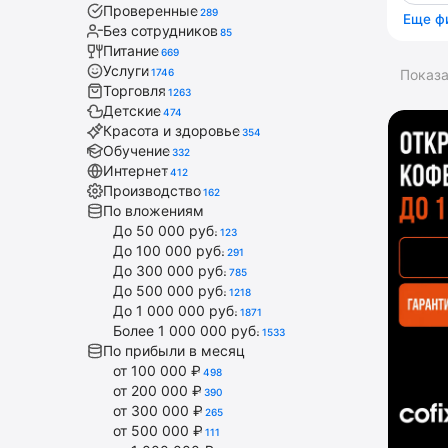
Проверенные
289
Еще ф
Без сотрудников
85
Питание
669
Услуги
1746
Показ
Торговля
1263
Детские
474
Красота и здоровье
354
Обучение
332
Интернет
412
Производство
162
По вложениям
До 50 000 руб.
123
До 100 000 руб.
291
До 300 000 руб.
785
До 500 000 руб.
1218
До 1 000 000 руб.
1871
Более 1 000 000 руб.
1533
По прибыли в месяц
от 100 000 ₽
498
от 200 000 ₽
390
от 300 000 ₽
265
от 500 000 ₽
111