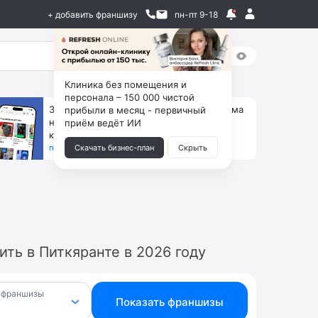
+ добавить франшизу
пн-пт 9-18
Клиника без помещения и
персонала – 150 000 чистой
За 90 тыс. открой магазин на Авито, дома
прибыли в месяц - первичный
ни коробок, ни товара, ни склада, зато
приём ведёт ИИ
каждый месяц +125 тыс. чистыми
получить бизнес-план ↓
Скачать бизнес-план
Скрыть
ть в Питкяранте в 2026 году
 франшизы
Показать франшизы