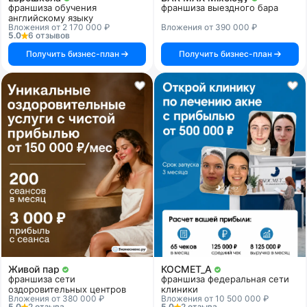
франшиза обучения
франшиза выездного бара
английскому языку
Вложения от 2 170 000 ₽
Вложения от 390 000 ₽
5.0
6 отзывов
Получить бизнес-план
Получить бизнес-план
Живой пар
КОСМЕТ_А
франшиза сети
франшиза федеральная сети
оздоровительных центров
клиники
Вложения от 380 000 ₽
Вложения от 10 500 000 ₽
5.0
2 отзыва
5.0
2 отзыва