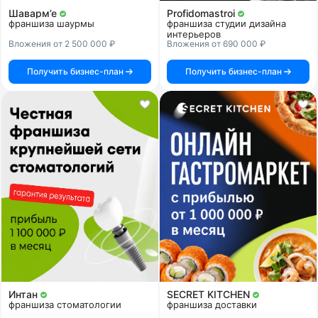
Шаварм’е
Profidomastroi
франшиза шаурмы
франшиза студии дизайна
интерьеров
Вложения от 2 500 000 ₽
Вложения от 690 000 ₽
Получить бизнес-план
Получить бизнес-план
Интан
SECRET KITCHEN
франшиза стоматологии
франшиза доставки