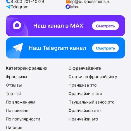
8 800 201-40-29
sp@businessmens.ru
Telegram
Max
Категории франшиз
О франчайзинге
Франшизы
Статьи по франчайзингу
Отзывы
Франшиза это
Top List
Франчайзинг это
По вложениям
Паушальный взнос это
По новизне
Франчайзер это
По популярности
Франчайзи это
Питание