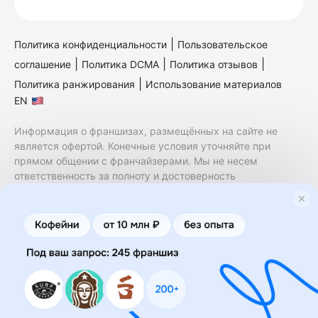
|
Политика конфиденциальности
Пользовательское
|
|
|
соглашение
Политика DCMA
Политика отзывов
|
Политика ранжирования
Использование материалов
EN
Информация о франшизах, размещённых на сайте не
является офертой. Конечные условия уточняйте при
прямом общении с франчайзерами. Мы не несем
ответственность за полноту и достоверность
содержащейся в них информации. Сайт не принадлежит
финансовой организации и на нем не оказываются
финансовые услуги. Заключение договоров
коммерческой концессии (франчайзинга) осуществляется
правообладателями/их представителями. Бизнесменс.ру
не является посредником или представителем
правообладателя и не несет ответственность за условия
предоставления франшизы и действия лиц,
осуществленные на основании информации, имеющейся