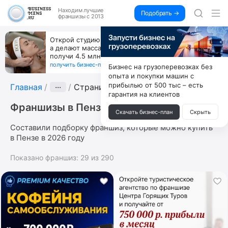
Находим
лучшие
Подобрать →
франшизы с 2013
Открой студию, где не колют и не режут,
а делают массаж лица руками и в первый же год
получи 4.5 млн
получить бизнес-план ↓
Бизнес на грузоперевозках без
опыта и покупки машин с
прибылью от 500 тыс – есть
Главная
···
Страница 6
гарантия на клиентов
Франшизы в Пензе
Скачать бизнес-план
Скрыть
Составили подборку франшиз, которые можно купить
в Пензе в 2026 году
Показано франшиз:
29
из
290