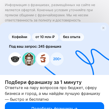
Информация о франшизах, размещённых на сайте не
является офертой. Конечные условия уточняйте при
прямом общении с франчайзерами. Мы не несем
ответственность за полноту и достоверность
содержащейся в них информации. Сайт не принадлежит
финансовой организации и на нем не оказываются
финансовые услуги. Заключение договоров
коммерческой концессии (франчайзинга) осуществляется
правообладателями/их представителями. Бизнесменс.ру
не является посредником или представителем
правообладателя и не несет ответственность за условия
предоставления франшизы и действия лиц,
осуществленные на основании информации, имеющейся
на сайте или полученной через него. За достоверность
предоставленной информации несет ответственность
правообладатель.
Подбери франшизу за 1 минуту
Ответьте на пару вопросов про бюджет, сферу
© 2013-2026 Бизнесменс.ру. ИП Богомолов Ю. А. ИНН
бизнеса и город, а мы найдём лучшую франшизу
166109472099 ОГРН 1315169000030181.
— быстро и бесплатно
При использовании материалов гиперссылка на businessmens.ru
обязательна. 12+
Подобрать франшизу →