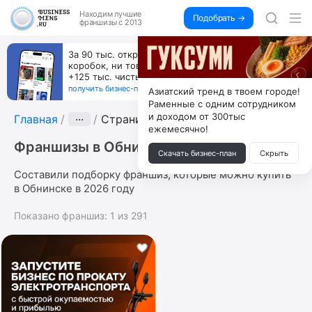
Находим
лучшие
Подобрать →
франшизы с 2013
За 90 тыс. открой магазин на Авито, дома ни
коробок, ни товара, ни склада, зато каждый месяц
+125 тыс. чистыми
получить бизнес-план ↓
Азиатский тренд в твоем городе!
Раменные с одним сотрудником
и доходом от 300тыс
Главная
···
Страница 11
ежемесячно!
Франшизы в Обнинске
Скачать бизнес-план
Скрыть
Составили подборку франшиз, которые можно купить
в Обнинске в 2026 году
Показано франшиз:
1
из
291