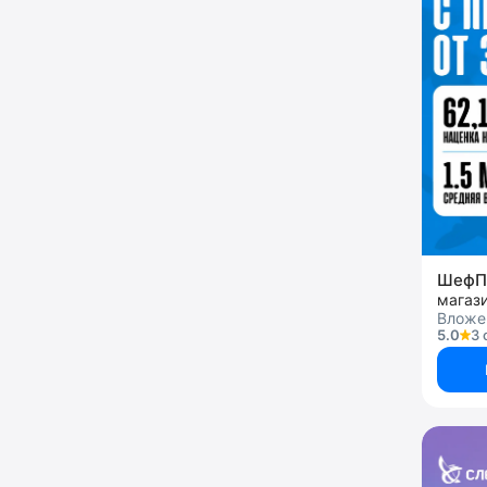
ШефП
Вложен
5.0
3 