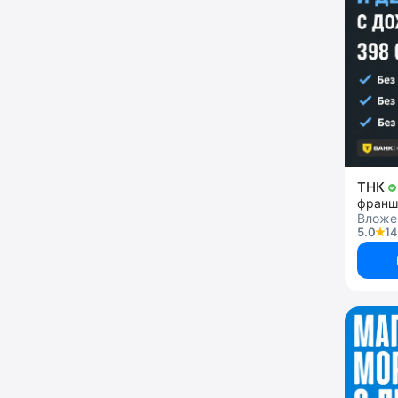
ТНК
Вложе
5.0
14