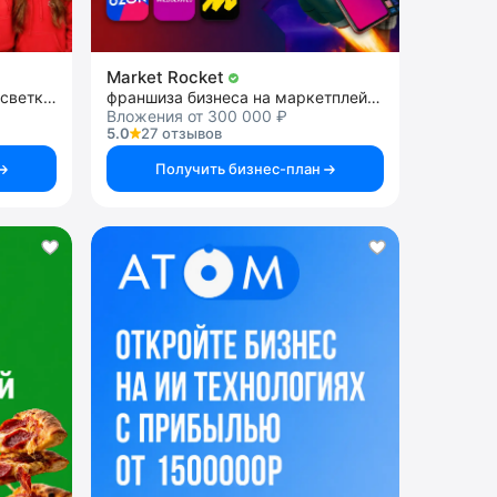
Market Rocket
франшиза светодиодной подсветки фасадов
франшиза бизнеса на маркетплейсах
Вложения от 300 000 ₽
5.0
27 отзывов
Получить бизнес-план