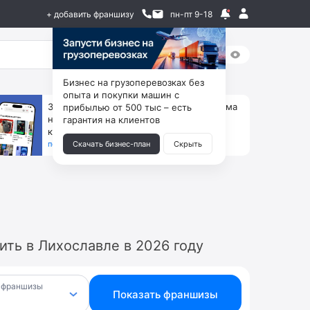
+ добавить франшизу
пн-пт 9-18
Бизнес на грузоперевозках без
опыта и покупки машин с
За 90 тыс. открой магазин на Авито, дома
прибылью от 500 тыс – есть
ни коробок, ни товара, ни склада, зато
гарантия на клиентов
каждый месяц +125 тыс. чистыми
получить бизнес-план ↓
Скачать бизнес-план
Скрыть
ть в Лихославле в 2026 году
 франшизы
Показать франшизы