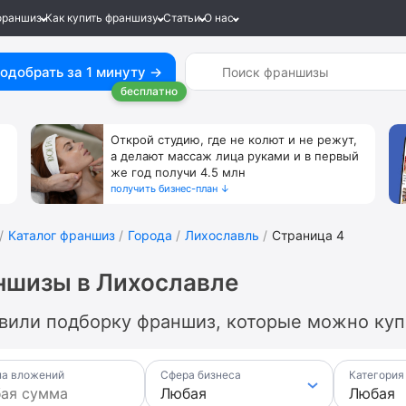
франшиз
Как купить франшизу
Статьи
О нас
одобрать за 1 минуту →
бесплатно
Открой студию, где не колют и не режут,
а делают массаж лица руками и в первый
же год получи 4.5 млн
получить бизнес-план ↓
Каталог франшиз
Города
Лихославль
Страница 4
ншизы в Лихославле
вили подборку франшиз, которые можно купи
а вложений
Сфера бизнеса
Категория