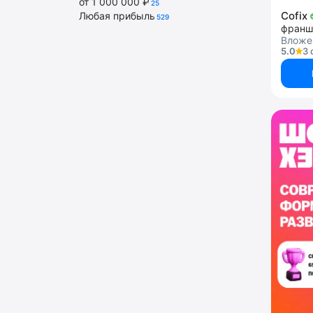
от 1 000 000 ₽
25
Cofix
Любая прибыль
529
франш
Вложен
5.0
3 