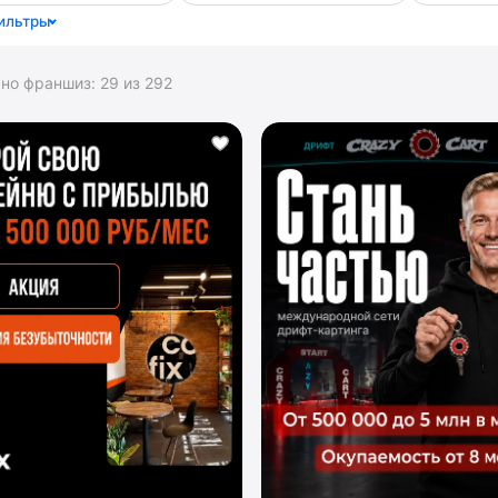
ильтры
ано франшиз:
29
из
292