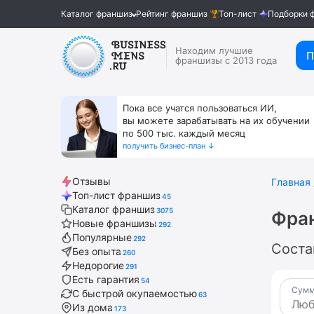
Каталог франшиз
Рейтинг франшиз
Топ-лист
Подборки 
Находим лучшие
П
франшизы с 2013 года
Пока все учатся пользоваться ИИ,
вы можете зарабатывать на их обучении
по 500 тыс. каждый месяц
получить бизнес-план ↓
Отзывы
Главная
Топ-лист франшиз
45
Каталог франшиз
3075
Фра
Новые франшизы
292
Популярные
292
Соста
Без опыта
260
Недорогие
291
Есть гарантия
54
Сумм
С быстрой окупаемостью
63
Из дома
173