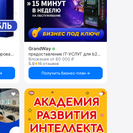
GrandWay
франшиза школы программирования
предоставление IT-УСЛУГ для b2c и b2b
Вложения от 80 000 ₽
5.0
16 отзывов
Получить бизнес-план