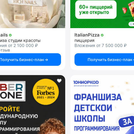
ails
ItalianPizza
иза студии красоты
пиццерия
ия от 2 100 000 ₽
Вложения от 7 500 000 ₽
отзыв
Получить бизнес-план
Получить бизнес-план