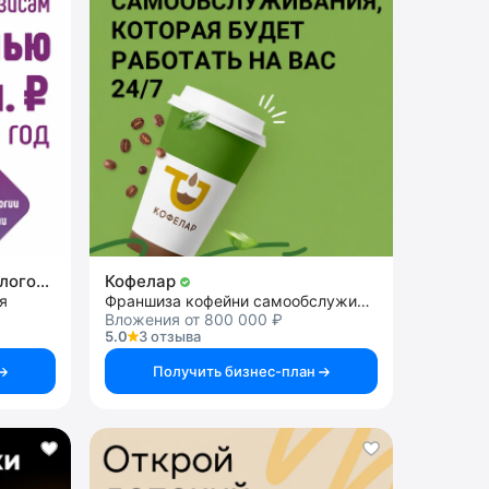
Центр нейропсихологии и логопедии «Здоровый ребенок»
Кофелар
я
Франшиза кофейни самообслуживания
Вложения от 800 000 ₽
5.0
3 отзыва
Получить бизнес-план