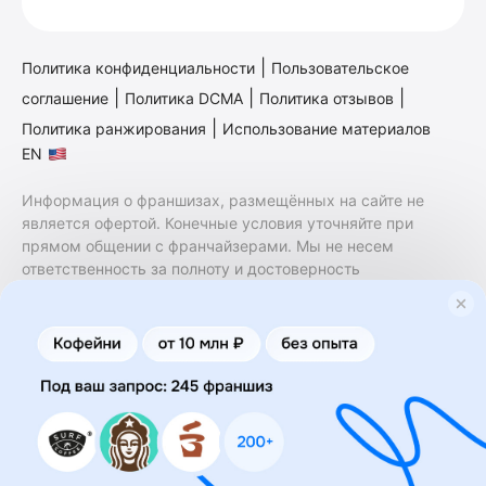
|
Политика конфиденциальности
Пользовательское
|
|
|
соглашение
Политика DCMA
Политика отзывов
|
Политика ранжирования
Использование материалов
EN
Информация о франшизах, размещённых на сайте не
является офертой. Конечные условия уточняйте при
прямом общении с франчайзерами. Мы не несем
ответственность за полноту и достоверность
содержащейся в них информации. Сайт не принадлежит
финансовой организации и на нем не оказываются
финансовые услуги. Заключение договоров
коммерческой концессии (франчайзинга) осуществляется
правообладателями/их представителями. Бизнесменс.ру
не является посредником или представителем
правообладателя и не несет ответственность за условия
предоставления франшизы и действия лиц,
осуществленные на основании информации, имеющейся