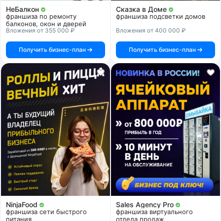
НеБалкон
Сказка в Доме
франшиза по ремонту
франшиза подсветки домов
балконов, окон и дверей
Вложения от 355 000 ₽
Вложения от 400 000 ₽
Получить бизнес-план
Получить бизнес-план
NinjaFood
Sales Agency Pro
франшиза сети быстрого
франшиза виртуального
питания
отдела продаж