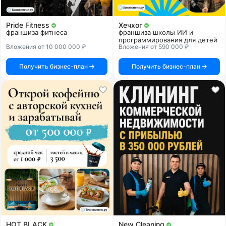
Pride Fitness
Хечхог
франшиза фитнеса
франшиза школы ИИ и
программирования для детей
Вложения от 10 000 000 ₽
Вложения от 590 000 ₽
Получить бизнес-план
Получить бизнес-план
HOT BLACK
New Cleaning