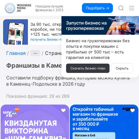
Находим
лучшие
Подобрать →
франшизы с 2013
За 90 тыс. открой магазин на Авито, дома ни
коробок, ни товара, ни склада, зато каждый месяц
+125 тыс. чистыми
получить бизнес-план ↓
Бизнес на грузоперевозках без
опыта и покупки машин с
прибылью от 500 тыс – есть
Главная
···
Страница 8
гарантия на клиентов
Франшизы в Каменец-Подольске
Скачать бизнес-план
Скрыть
Составили подборку франшиз, которые можно купить
в Каменец-Подольске в 2026 году
Показано франшиз:
29
из
289