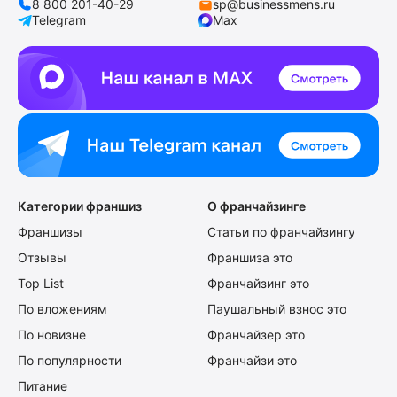
8 800 201-40-29
sp@businessmens.ru
Telegram
Max
Категории франшиз
О франчайзинге
Франшизы
Статьи по франчайзингу
Отзывы
Франшиза это
Top List
Франчайзинг это
По вложениям
Паушальный взнос это
По новизне
Франчайзер это
По популярности
Франчайзи это
Питание