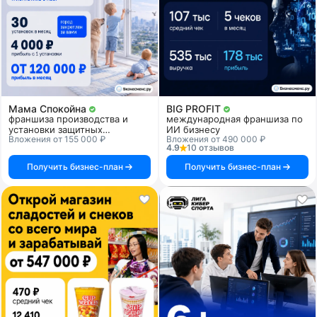
Мама Спокойна
BIG PROFIT
франшиза производства и
международная франшиза по
установки защитных
ИИ бизнесу
Вложения от 155 000 ₽
Вложения от 490 000 ₽
прозрачных решеток для
4.9
10 отзывов
детской безопасности
Получить бизнес-план
Получить бизнес-план