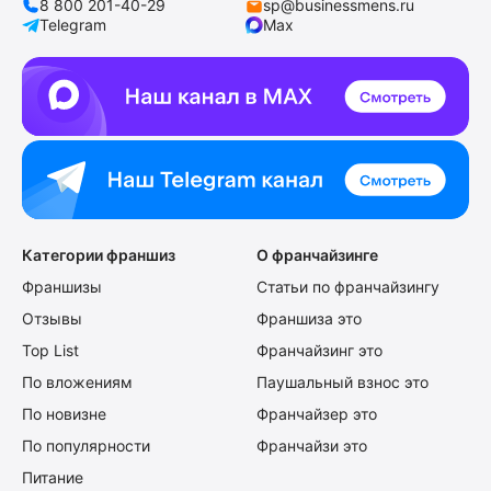
8 800 201-40-29
sp@businessmens.ru
Telegram
Max
Категории франшиз
О франчайзинге
Франшизы
Статьи по франчайзингу
Отзывы
Франшиза это
Top List
Франчайзинг это
По вложениям
Паушальный взнос это
По новизне
Франчайзер это
По популярности
Франчайзи это
Питание