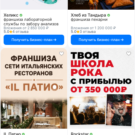
Хеликс
Хлеб из Тандыра
франшиза лабораторной
франшиза пекарни
службы по забору анализов
Вложения от 2 850 000 ₽
Вложения от 1 200 000 ₽
5.0
4 отзыва
5.0
3 отзыва
Получить бизнес-план
Получить бизнес-план
IL Патио
Rockstar