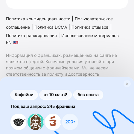
|
Политика конфиденциальности
Пользовательское
|
|
|
соглашение
Политика DCMA
Политика отзывов
|
Политика ранжирования
Использование материалов
EN
Информация о франшизах, размещённых на сайте не
является офертой. Конечные условия уточняйте при
прямом общении с франчайзерами. Мы не несем
ответственность за полноту и достоверность
содержащейся в них информации. Сайт не принадлежит
финансовой организации и на нем не оказываются
финансовые услуги. Заключение договоров
коммерческой концессии (франчайзинга) осуществляется
правообладателями/их представителями. Бизнесменс.ру
не является посредником или представителем
правообладателя и не несет ответственность за условия
предоставления франшизы и действия лиц,
осуществленные на основании информации, имеющейся