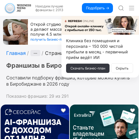
Находим
лучшие
Подобрать →
франшизы с 2013
Открой студию, где не колют и не режут,
а делают массаж лица руками и в первый же год
получи 4.5 млн
получить бизнес-план ↓
Клиника без помещения и
персонала – 150 000 чистой
прибыли в месяц - первичный
Главная
···
Страница 2
приём ведёт ИИ
Франшизы в Биробиджане
Скачать бизнес-план
Скрыть
Составили подборку франшиз, которые можно купить
в Биробиджане в 2026 году
Показано франшиз:
29
из
291