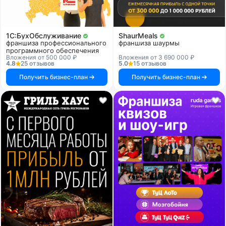
1C:БухОбслуживание
ShaurMeals
франшиза профессионального
франшиза шаурмы
программного обеспечения
Вложения от 500 000 ₽
Вложения от 3 690 000 ₽
4.8
25 отзывов
5.0
15 отзывов
Получить бизнес-план
Получить бизнес-план