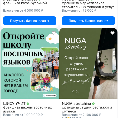
франшиза кафе-булочной
франшиза маркетплейса
строительных товаров и услуг
Вложения от 4 000 000 ₽
Вложения от 79 000 ₽
Получить бизнес-план
Получить бизнес-план
ШИФУ УЧИТ
NUGA stretching
франшиза школы восточных
франшиза студии растяжки и
языков
фитнеса
Вложения от 1 000 000 ₽
Вложения от 2 100 000 ₽
5.0
1 отзыв