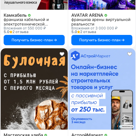
Камкабель
AVATAR ARENA
франшиза кабельной и
франшиза арены виртуальной
электротехнической
реальности
Вложения от 550 000 ₽
Вложения от 3 000 000 ₽
продукции
5.0
2 отзыва
5.0
2 отзыва
Получить бизнес-план
Получить бизнес-план
Мастерская хлеба
АстройМаркет