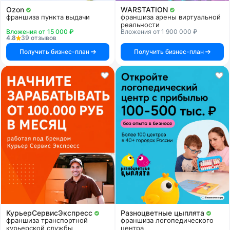
Ozon
WARSTATION
франшиза пункта выдачи
франшиза арены виртуальной
реальности
Вложения от 15 000 ₽
Вложения от 1 900 000 ₽
4.8
39 отзывов
Получить бизнес-план
Получить бизнес-план
КурьерСервисЭкспресс
Разноцветные цыплята
франшиза транспортной
франшиза логопедического
курьерской службы
центра