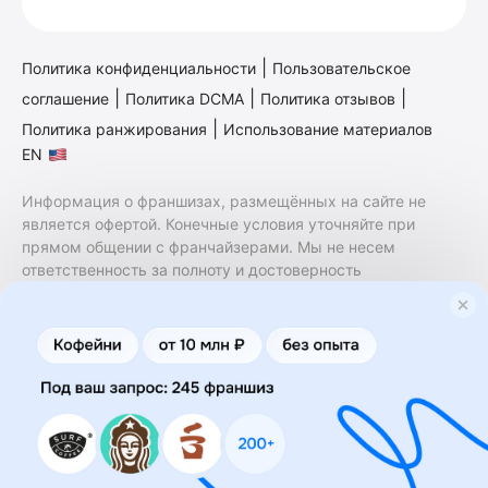
|
Политика конфиденциальности
Пользовательское
|
|
|
соглашение
Политика DCMA
Политика отзывов
|
Политика ранжирования
Использование материалов
EN
Информация о франшизах, размещённых на сайте не
является офертой. Конечные условия уточняйте при
прямом общении с франчайзерами. Мы не несем
ответственность за полноту и достоверность
содержащейся в них информации. Сайт не принадлежит
финансовой организации и на нем не оказываются
финансовые услуги. Заключение договоров
коммерческой концессии (франчайзинга) осуществляется
правообладателями/их представителями. Бизнесменс.ру
не является посредником или представителем
правообладателя и не несет ответственность за условия
предоставления франшизы и действия лиц,
осуществленные на основании информации, имеющейся