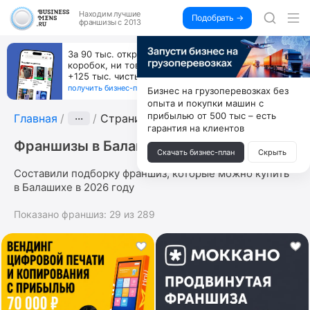
Находим
лучшие
Подобрать →
франшизы с 2013
За 90 тыс. открой магазин на Авито, дома ни
коробок, ни товара, ни склада, зато каждый месяц
+125 тыс. чистыми
получить бизнес-план ↓
Бизнес на грузоперевозках без
опыта и покупки машин с
прибылью от 500 тыс – есть
Главная
···
Страница 5
гарантия на клиентов
Франшизы в Балашихе
Скачать бизнес-план
Скрыть
Составили подборку франшиз, которые можно купить
в Балашихе в 2026 году
Показано франшиз:
29
из
289