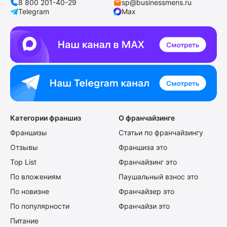
8 800 201-40-29
sp@businessmens.ru
Telegram
Max
Категории франшиз
О франчайзинге
Франшизы
Статьи по франчайзингу
Отзывы
Франшиза это
Top List
Франчайзинг это
По вложениям
Паушальный взнос это
По новизне
Франчайзер это
По популярности
Франчайзи это
Питание