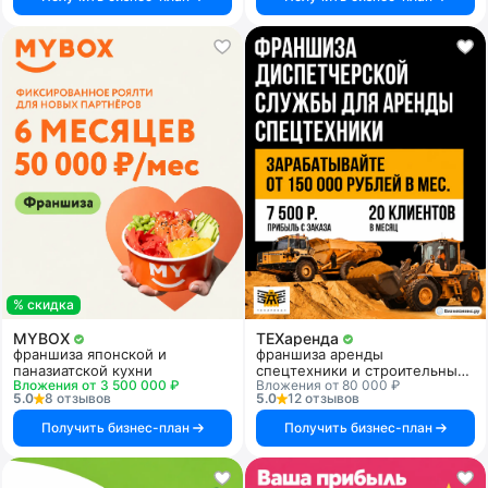
% скидка
MYBOX
ТЕХаренда
франшиза японской и
франшиза аренды
паназиатской кухни
спецтехники и строительных
Вложения от 3 500 000 ₽
Вложения от 80 000 ₽
услуг
5.0
8 отзывов
5.0
12 отзывов
Получить бизнес-план
Получить бизнес-план