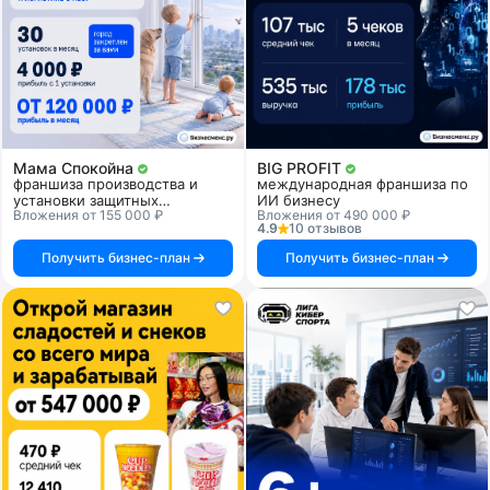
Мама Спокойна
BIG PROFIT
франшиза производства и
международная франшиза по
установки защитных
ИИ бизнесу
Вложения от 155 000 ₽
Вложения от 490 000 ₽
прозрачных решеток для
4.9
10 отзывов
детской безопасности
Получить бизнес-план
Получить бизнес-план