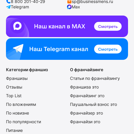
8 800 201-40-29
sp@businessmens.ru
Telegram
Max
Категории франшиз
О франчайзинге
Франшизы
Статьи по франчайзингу
Отзывы
Франшиза это
Top List
Франчайзинг это
По вложениям
Паушальный взнос это
По новизне
Франчайзер это
По популярности
Франчайзи это
Питание