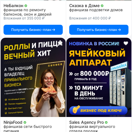
НеБалкон
Сказка в Доме
франшиза по ремонту
франшиза подсветки домов
балконов, окон и дверей
Вложения от 355 000 ₽
Вложения от 400 000 ₽
Получить бизнес-план
Получить бизнес-план
NinjaFood
Sales Agency Pro
франшиза сети быстрого
франшиза виртуального
питания
отдела продаж