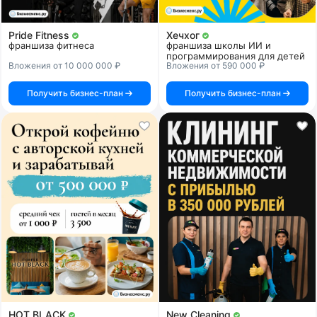
Pride Fitness
Хечхог
франшиза фитнеса
франшиза школы ИИ и
программирования для детей
Вложения от 10 000 000 ₽
Вложения от 590 000 ₽
Получить бизнес-план
Получить бизнес-план
HOT BLACK
New Cleaning