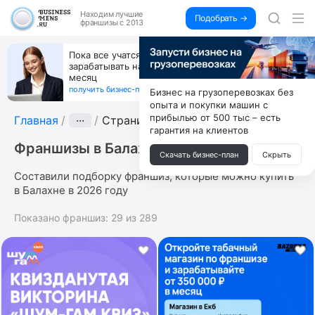
Находим
лучшие
Подобрать →
франшизы с 2013
Пока все учатся пользоваться ИИ, вы можете
зарабатывать на их обучении по 500 тыс. каждый
месяц
получить бизнес-план ↓
Бизнес на грузоперевозках без
опыта и покупки машин с
прибылью от 500 тыс – есть
Главная
···
Страница 8
гарантия на клиентов
Франшизы в Балахне
Скачать бизнес-план
Скрыть
Составили подборку франшиз, которые можно купить
в Балахне в 2026 году
Показано франшиз:
29
из
289