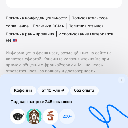
|
Политика конфиденциальности
Пользовательское
|
|
|
соглашение
Политика DCMA
Политика отзывов
|
Политика ранжирования
Использование материалов
EN
Информация о франшизах, размещённых на сайте не
является офертой. Конечные условия уточняйте при
прямом общении с франчайзерами. Мы не несем
ответственность за полноту и достоверность
содержащейся в них информации. Сайт не принадлежит
финансовой организации и на нем не оказываются
финансовые услуги. Заключение договоров
коммерческой концессии (франчайзинга) осуществляется
правообладателями/их представителями. Бизнесменс.ру
не является посредником или представителем
правообладателя и не несет ответственность за условия
предоставления франшизы и действия лиц,
осуществленные на основании информации, имеющейся