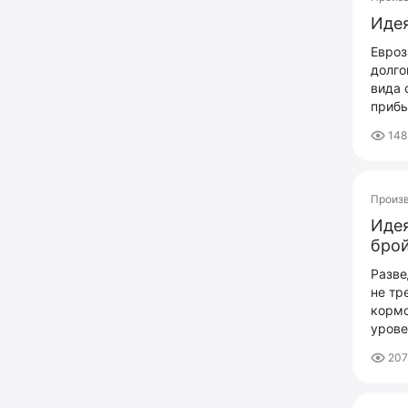
Идея
Евроз
долго
вида 
прибы
148
Произ
Идея
брой
Разве
не тр
кормо
урове
207