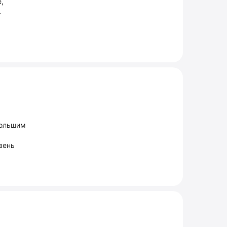
,
.
большим
вень