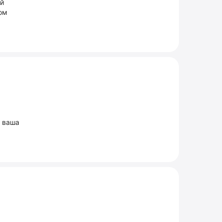
ий
ом
и ваша