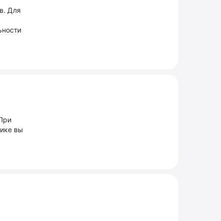
в. Для
ь
ьности
 При
тике вы