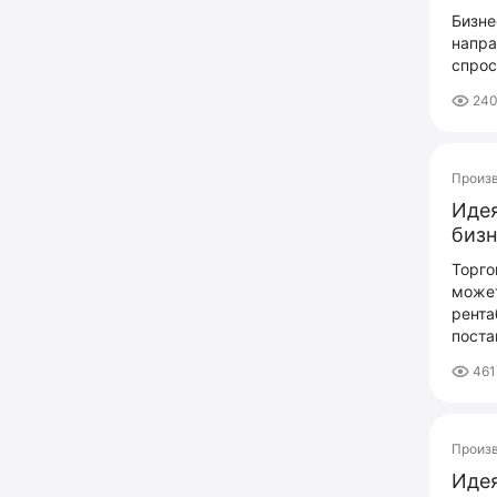
Бизне
напра
спрос
240
Произ
Идея
бизн
Торго
может
рента
поста
461
Произ
Идея