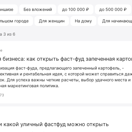
аншизе
Без вложений
до 100 000 ₽
до 500 000 ₽
ольшом городе
Для женщин
На дому
Для начинаю
 3 из 6
ие
 бизнеса: как открыть фаст-фуд запеченная карт
изация фаст-фуда, предлагающего запеченный картофель, -
ективная и рентабельная идея, с которой может справиться да
ок. Для успеха важны четкие расчеты, выбор удачного места и
ная маркетинговая политика.
73
и какой уличный фастфуд можно открыть