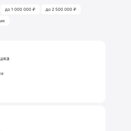
до 1 000 000 ₽
до 2 500 000 ₽
щих
ошка
же