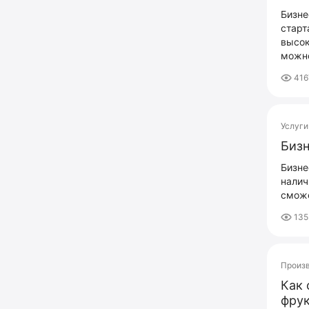
Бизне
старт
высок
можно
416
Услуги
Бизн
Бизне
налич
сможе
13
Произ
Как 
фрук