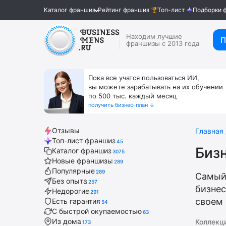
Каталог франшиз
Рейтинг франшиз
Топ-лист
Подборки 
Находим лучшие
П
франшизы с 2013 года
Пока все учатся пользоваться ИИ,
вы можете зарабатывать на их обучении
по 500 тыс. каждый месяц
получить бизнес-план ↓
Отзывы
Главная
Топ-лист франшиз
45
Бизн
Каталог франшиз
3075
Новые франшизы
289
Популярные
289
Самый
Без опыта
257
бизнес
Недорогие
291
своем 
Есть гарантия
54
С быстрой окупаемостью
63
Из дома
Коллекц
173