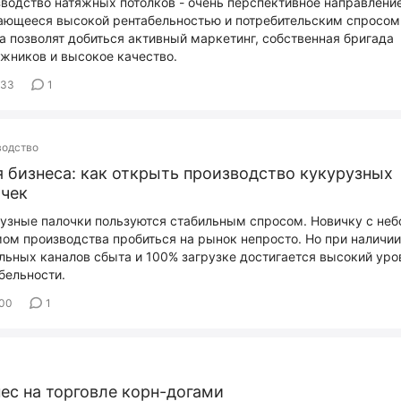
водство натяжных потолков - очень перспективное направление
ающееся высокой рентабельностью и потребительским спросом
а позволят добиться активный маркетинг, собственная бригада
жников и высокое качество.
433
1
водство
 бизнеса: как открыть производство кукурузных
очек
узные палочки пользуются стабильным спросом. Новичку с не
ом производства пробиться на рынок непросто. Но при наличии
льных каналов сбыта и 100% загрузке достигается высокий уро
бельности.
800
1
ес на торговле корн-догами