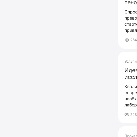
пен
Спрос
прево
старт
привл
254
Услуги
Идея
исс
Квали
совре
необх
лабор
223
Произ