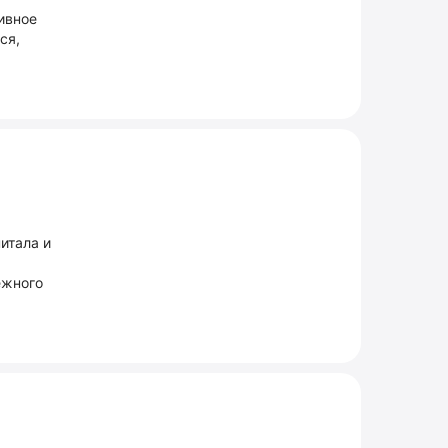
ивное
ся,
й
итала и
ежного