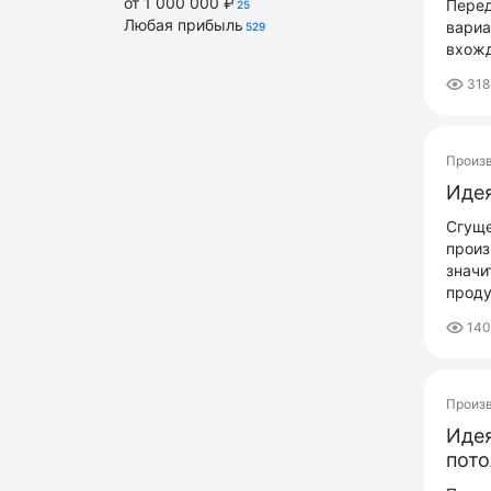
от 1 000 000 ₽
Перед
25
Любая прибыль
вариа
529
вхожд
318
Произ
Идея
Сгуще
произ
значи
проду
140
Произ
Идея
пото