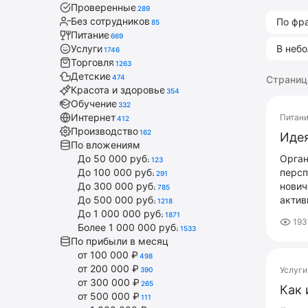
Проверенные
289
Без сотрудников
По фр
85
Питание
669
Услуги
В неб
1746
Торговля
1263
Детские
474
Страница
Красота и здоровье
354
Обучение
332
Интернет
Питан
412
Производство
162
Идея
По вложениям
До 50 000 руб.
Орган
123
До 100 000 руб.
персп
291
До 300 000 руб.
нович
785
До 500 000 руб.
актив
1218
До 1 000 000 руб.
1871
193
Более 1 000 000 руб.
1533
По прибыли в месяц
от 100 000 ₽
498
от 200 000 ₽
Услуги
390
от 300 000 ₽
265
Как 
от 500 000 ₽
111