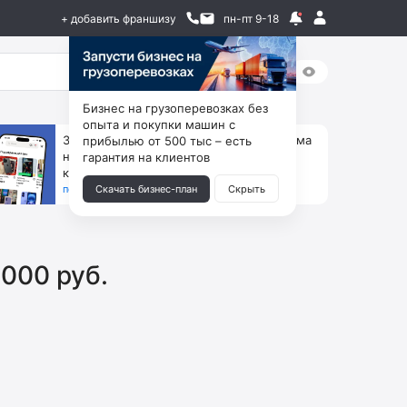
+ добавить франшизу
пн-пт 9-18
Бизнес на грузоперевозках без
опыта и покупки машин с
За 90 тыс. открой магазин на Авито, дома
прибылью от 500 тыс – есть
ни коробок, ни товара, ни склада, зато
гарантия на клиентов
каждый месяц +125 тыс. чистыми
получить бизнес-план ↓
Скачать бизнес-план
Скрыть
000 руб.