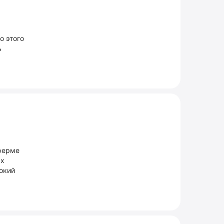
о этого
ь
 ферме
ых
окий