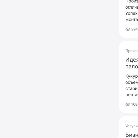
Произ
отлич
Успех
монта
29
Произ
Идея
пал
Кукур
объем
стаби
рента
16
Услуги
Бизн