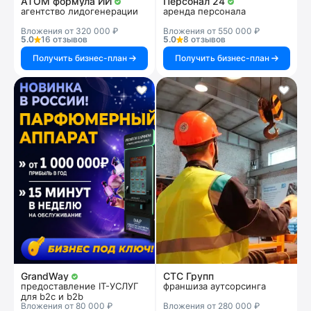
АТОМ формула ИИ
Персонал 24
агентство лидогенерации
аренда персонала
Вложения от 320 000 ₽
Вложения от 550 000 ₽
5.0
16 отзывов
5.0
8 отзывов
Получить бизнес-план
Получить бизнес-план
GrandWay
СТС Групп
предоставление IT-УСЛУГ
франшиза аутсорсинга
для b2c и b2b
Вложения от 80 000 ₽
Вложения от 280 000 ₽