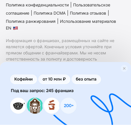
|
Политика конфиденциальности
Пользовательское
|
|
|
соглашение
Политика DCMA
Политика отзывов
|
Политика ранжирования
Использование материалов
EN
Информация о франшизах, размещённых на сайте не
является офертой. Конечные условия уточняйте при
прямом общении с франчайзерами. Мы не несем
ответственность за полноту и достоверность
содержащейся в них информации. Сайт не принадлежит
финансовой организации и на нем не оказываются
финансовые услуги. Заключение договоров
коммерческой концессии (франчайзинга) осуществляется
правообладателями/их представителями. Бизнесменс.ру
не является посредником или представителем
правообладателя и не несет ответственность за условия
предоставления франшизы и действия лиц,
осуществленные на основании информации, имеющейся
на сайте или полученной через него. За достоверность
предоставленной информации несет ответственность