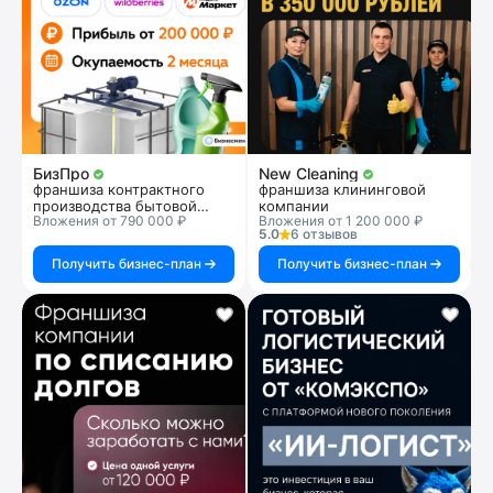
БизПро
New Cleaning
франшиза контрактного
франшиза клининговой
производства бытовой
компании
Вложения от 790 000 ₽
Вложения от 1 200 000 ₽
химии
5.0
6 отзывов
Получить бизнес-план
Получить бизнес-план