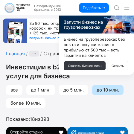
Находим
лучшие
Подобрать →
франшизы с 2013
За 90 тыс. открой магазин на Авито, дома ни
коробок, ни товара, ни склада, зато каждый месяц
+125 тыс. чистыми
получить бизнес-план ↓
Бизнес на грузоперевозках без
опыта и покупки машин с
прибылью от 500 тыс – есть
Главная
···
Страница 2
гарантия на клиентов
Инвестиции в b2b-компании и
Скачать бизнес-план
Скрыть
услуги для бизнеса
все
до 1 млн.
до 5 млн.
до 10 млн.
более 10 млн.
Показано:
18
из
398