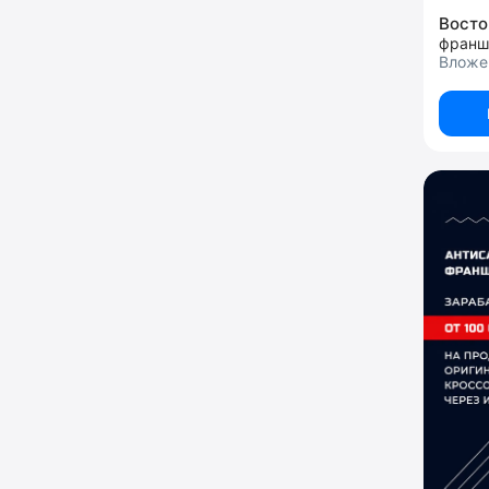
Восто
Вложе