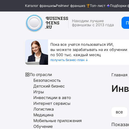
Каталог франшиз
Рейтинг франшиз
Топ-лист
Подборки 
Находим лучшие
П
франшизы с 2013 года
Пока все учатся пользоваться ИИ,
вы можете зарабатывать на их обучении
по 500 тыс. каждый месяц
получить бизнес-план ↓
По отрасли
Главная
Безопасность
Инв
Детский бизнес
Игры
Инвестиции в авто
Интернет сервисы
Логистика
все
Медицина
Мобильные приложения
Показа
Обучение