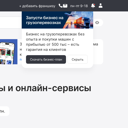
+ добавить франшизу
пн-пт 9-18
Бизнес на грузоперевозках без
опыта и покупки машин с
За 90 тыс. открой магазин на Авито, дома
прибылью от 500 тыс – есть
ни коробок, ни товара, ни склада, зато
гарантия на клиентов
каждый месяц +125 тыс. чистыми
получить бизнес-план ↓
Скачать бизнес-план
Скрыть
ы и онлайн-сервисы
лн.