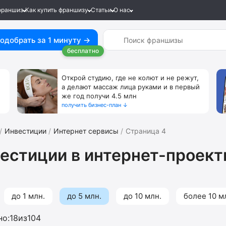
франшиз
Как купить франшизу
Статьи
О нас
одобрать за 1 минуту →
бесплатно
Открой студию, где не колют и не режут,
а делают массаж лица руками и в первый
же год получи 4.5 млн
получить бизнес-план ↓
Инвестиции
Интернет сервисы
Страница 4
естиции в интернет-проект
до 1 млн.
до 5 млн.
до 10 млн.
более 10 м
но:
18
из
104