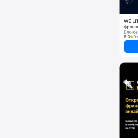
WE LI
Вложе
5.0
9 