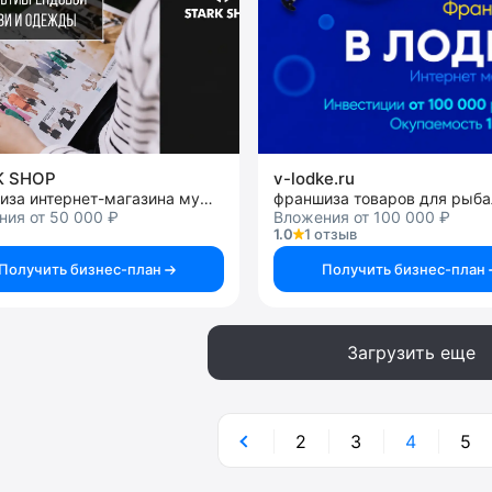
K SHOP
v-lodke.ru
франшиза интернет-магазина мужской стильной обуви
ния от 50 000 ₽
Вложения от 100 000 ₽
1.0
1 отзыв
Получить бизнес-план
Получить бизнес-план
Загрузить еще
2
3
4
5