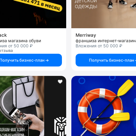
ack
Merriway
иза магазина обуви
ния от 50 000 ₽
Вложения от 50 000 ₽
отзыва
Получить бизнес-план
Получить бизнес-план