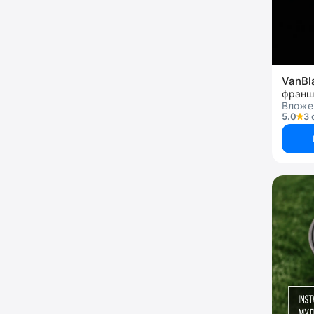
VanBl
франш
Вложе
5.0
3 