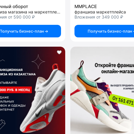
чный оборот
MMPLACE
франшиза магазина на маркетплейсе
франшиза маркетплейса
ния от 590 000 ₽
Вложения от 349 000 ₽
Получить бизнес-план
Получить бизнес-план