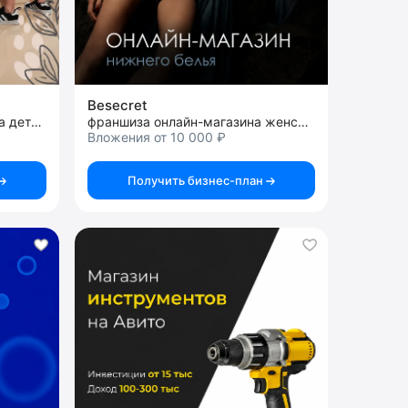
Besecret
франшиза интернет-магазина детской одежды
франшиза онлайн-магазина женского белья
Вложения от 10 000 ₽
Получить бизнес-план