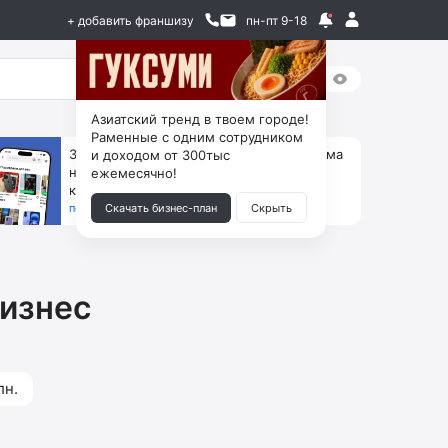
+ добавить франшизу
пн-пт 9-18
Азиатский тренд в твоем городе!
Раменные с одним сотрудником
За 90 тыс. открой магазин на Авито, дома
и доходом от 300тыс
ни коробок, ни товара, ни склада, зато
ежемесячно!
каждый месяц +125 тыс. чистыми
получить бизнес-план ↓
Скачать бизнес-план
Скрыть
бизнес
лн.