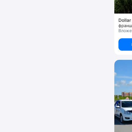
Dollar
франш
Вложен