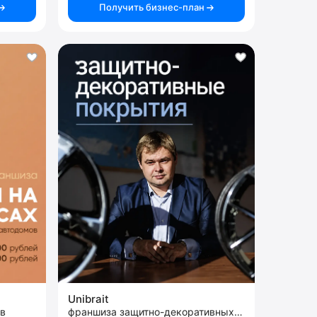
Получить бизнес-план
Unibrait
ов
франшиза защитно-декоративных покрытий