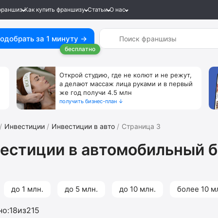
франшиз
Как купить франшизу
Статьи
О нас
одобрать за 1 минуту →
бесплатно
Открой студию, где не колют и не режут,
а делают массаж лица руками и в первый
же год получи 4.5 млн
получить бизнес-план ↓
Инвестиции
Инвестиции в авто
Страница 3
естиции в автомобильный 
до 1 млн.
до 5 млн.
до 10 млн.
более 10 м
но:
18
из
215