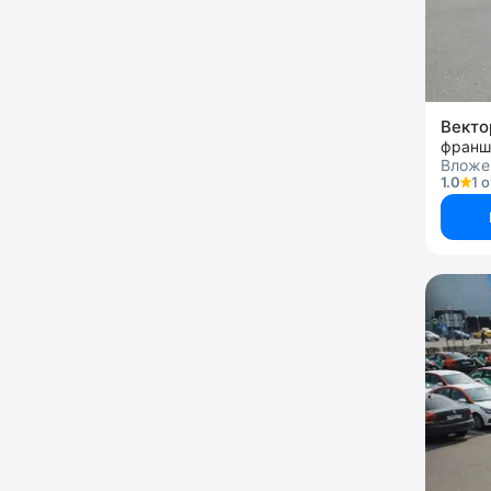
Векто
франш
Вложе
1.0
1 