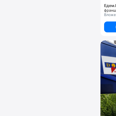
Едем
Вложен