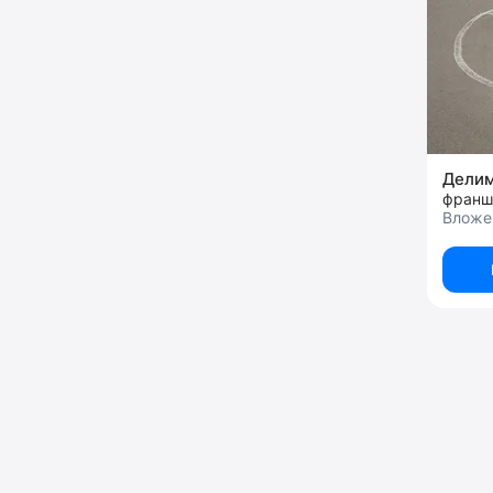
Дели
франш
Вложен