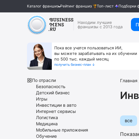
Каталог франшиз
Рейтинг франшиз
Топ-лист
Подборки 
Находим лучшие
П
франшизы с 2013 года
Пока все учатся пользоваться ИИ,
вы можете зарабатывать на их обучении
по 500 тыс. каждый месяц
получить бизнес-план ↓
По отрасли
Главная
Безопасность
Инв
Детский бизнес
Игры
Инвестиции в авто
Интернет сервисы
Логистика
все
Медицина
Мобильные приложения
Показа
Обучение