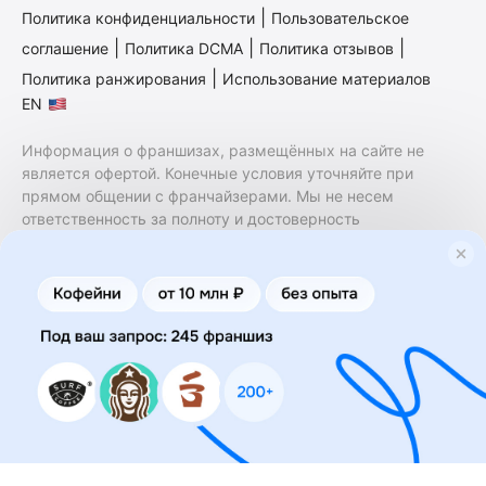
|
Политика конфиденциальности
Пользовательское
|
|
|
соглашение
Политика DCMA
Политика отзывов
|
Политика ранжирования
Использование материалов
EN
Информация о франшизах, размещённых на сайте не
является офертой. Конечные условия уточняйте при
прямом общении с франчайзерами. Мы не несем
ответственность за полноту и достоверность
содержащейся в них информации. Сайт не принадлежит
финансовой организации и на нем не оказываются
финансовые услуги. Заключение договоров
коммерческой концессии (франчайзинга) осуществляется
правообладателями/их представителями. Бизнесменс.ру
не является посредником или представителем
правообладателя и не несет ответственность за условия
предоставления франшизы и действия лиц,
осуществленные на основании информации, имеющейся
на сайте или полученной через него. За достоверность
предоставленной информации несет ответственность