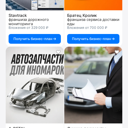
Stavtrack
Братец Кролик
франшиза дорожного
франшиза сервиса доставки
мониторинга
еды
Вложения от 329 000 ₽
Вложения от 700 000 ₽
Получить бизнес-план
Получить бизнес-план