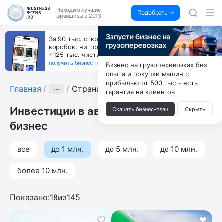
Находим
лучшие
Подобрать →
франшизы с 2013
За 90 тыс. открой магазин на Авито, дома ни
коробок, ни товара, ни склада, зато каждый месяц
+125 тыс. чистыми
получить бизнес-план ↓
Бизнес на грузоперевозках без
опыта и покупки машин с
прибылью от 500 тыс – есть
Главная
···
Страница 3
гарантия на клиентов
Инвестиции в автомобильный
Скачать бизнес-план
Скрыть
бизнес
все
до 1 млн.
до 5 млн.
до 10 млн.
более 10 млн.
Показано:
18
из
145