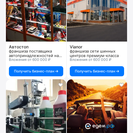
Автостоп
Vianor
франшиза поставщика
франшиза сети шинных
автопринадлежностей на
центров премиум-класса
Вложения от 600 000 ₽
Вложения от 600 000 ₽
российском рынке
Получить бизнес-план
Получить бизнес-план