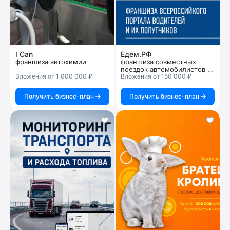
I Can
Едем.РФ
франшиза автохимии
франшиза совместных
поездок автомобилистов и
Вложения от 1 000 000 ₽
Вложения от 150 000 ₽
пассажиров
Получить бизнес-план
Получить бизнес-план