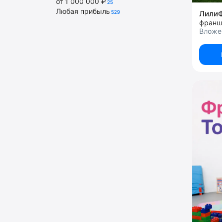
от 1 000 000 ₽
25
Любая прибыль
529
Лили
Вложен