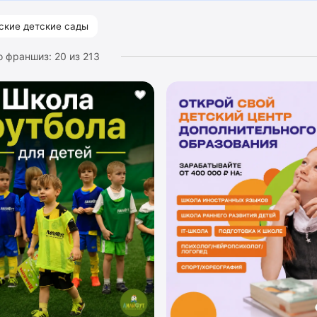
ские детские сады
о франшиз:
20
из
213