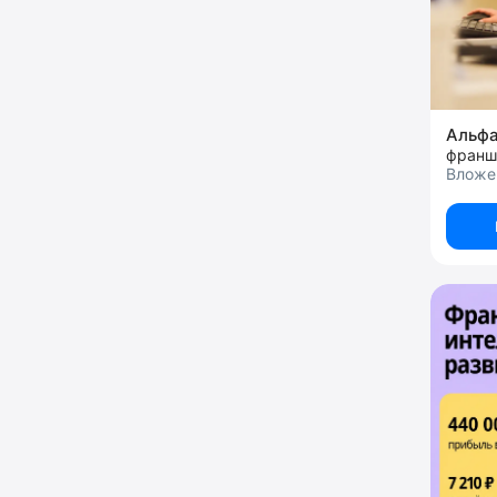
Альф
Вложе