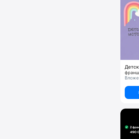
Детск
франши
Вложе