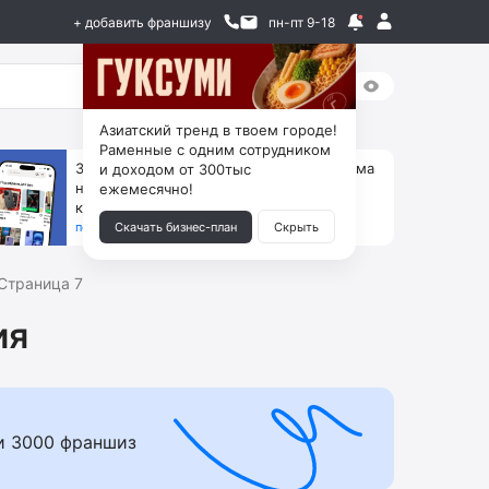
+ добавить франшизу
пн-пт 9-18
Азиатский тренд в твоем городе!
Раменные с одним сотрудником
За 90 тыс. открой магазин на Авито, дома
и доходом от 300тыс
ни коробок, ни товара, ни склада, зато
ежемесячно!
каждый месяц +125 тыс. чистыми
получить бизнес-план ↓
Скачать бизнес-план
Скрыть
Страница 7
ия
и 3000 франшиз