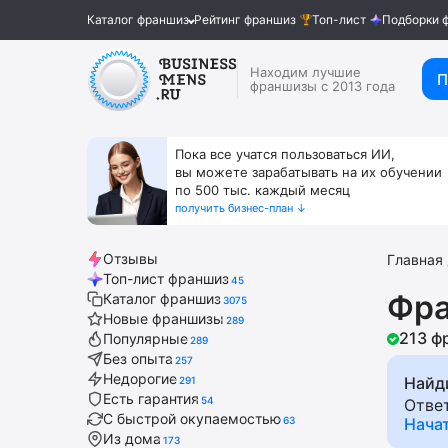
Каталог франшиз
Рейтинг франшиз
Топ-лист
Подборки 
Находим лучшие
П
франшизы с 2013 года
Пока все учатся пользоваться ИИ,
вы можете зарабатывать на их обучении
по 500 тыс. каждый месяц
получить бизнес-план ↓
Отзывы
Главная
Топ-лист франшиз
45
Фра
Каталог франшиз
3075
Новые франшизы
289
213 ф
Популярные
289
Без опыта
257
Недорогие
Найд
291
Есть гарантия
54
Отве
С быстрой окупаемостью
63
Нача
Из дома
173