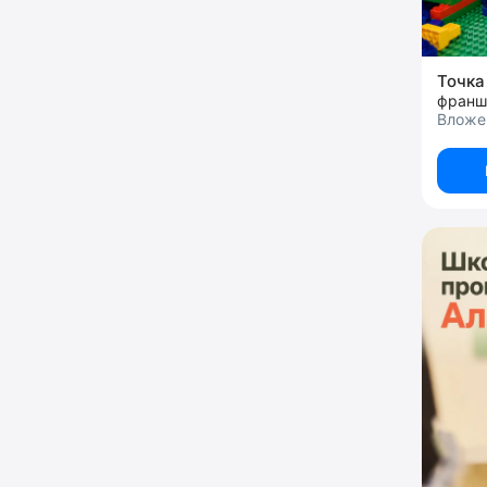
Точка
франш
Вложен