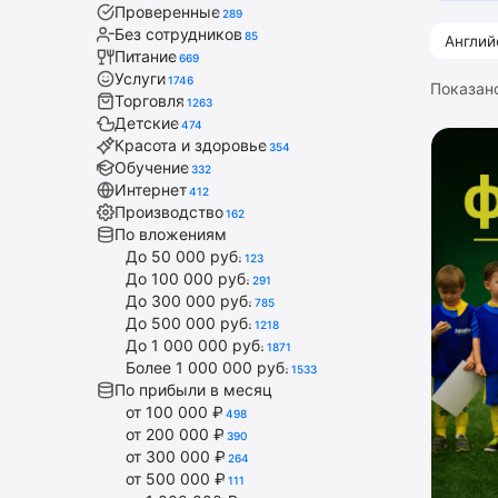
Проверенные
289
Без сотрудников
85
Англий
Питание
669
Услуги
1746
Показан
Торговля
1263
Детские
474
Красота и здоровье
354
Обучение
332
Интернет
412
Производство
162
По вложениям
До 50 000 руб.
123
До 100 000 руб.
291
До 300 000 руб.
785
До 500 000 руб.
1218
До 1 000 000 руб.
1871
Более 1 000 000 руб.
1533
По прибыли в месяц
от 100 000 ₽
498
от 200 000 ₽
390
от 300 000 ₽
264
от 500 000 ₽
111