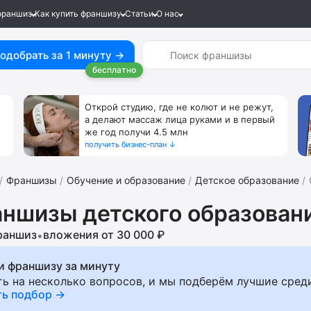
франшиз
Как купить франшизу
Статьи
О нас
одобрать за 1 минуту →
бесплатно
Открой студию, где не колют и не режут,
а делают массаж лица руками и в первый
же год получи 4.5 млн
получить бизнес-план ↓
Франшизы
Обучение и образование
Детское образование
ншизы детского образован
раншиз
вложения от 30 000 ₽
•
и франшизу за минуту
ть на несколько вопросов, и мы подберём лучшие сред
ть подбор →