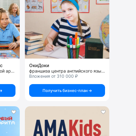
ic
ОкиДоки
франшиза центров ментальной арифметики
франшиза центра английского языка
Вложения от 310 000 ₽
Получить бизнес-план