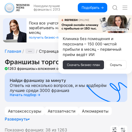
Находим
лучшие
Подобрать →
франшизы с 2013
Пока все учатся пользоваться ИИ, вы можете
зарабатывать на их обучении по 500 тыс. каждый
месяц
получить бизнес-план ↓
Клиника без помещения и
персонала – 150 000 чистой
прибыли в месяц - первичный
Главная
···
Страница 29
приём ведёт ИИ
Франшизы торговли
Скачать бизнес-план
Скрыть
•
1263 франшизы
вложения от 6 000 ₽
Найди франшизу за минуту
Ответь на несколько вопросов, и мы подберём
лучшие среди 3000 франшиз
Начать подбор →
Автоаксессуары
Автозапчасти
Алкомаркеты
Развернуть
Аптека
Бижутерия и аксессуары
Показано франшиз:
38
из
1263