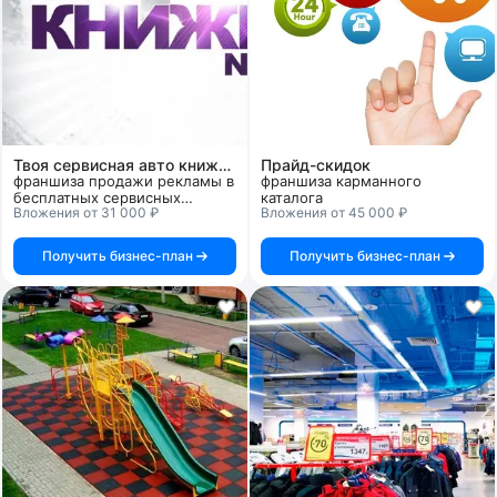
Твоя сервисная авто книжка №1
Прайд-скидок
франшиза продажи рекламы в
франшиза карманного
бесплатных сервисных
каталога
Вложения от 31 000 ₽
Вложения от 45 000 ₽
книжках для автомобилей
Получить бизнес-план
Получить бизнес-план