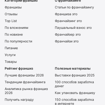
Категории франшиз
О франчайзинге
Франшизы
Статьи по франчайзингу
Отзывы
Франшиза это
Top List
Франчайзинг это
По вложениям
Паушальный взнос это
По новизне
Франчайзер это
По популярности
Франчайзи это
Питание
Услуги
Товары
Рейтинг франшиз
Полезные материалы
Лучшие франшизы 2026
Выставки франшиз 2025
Тенденции франчайзинга
100 способов заработка
денег
Аналитика рынка франшиз
2026
Как упаковать франшизу
Получить награду
150 способов заработка
в интернете