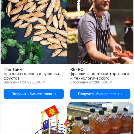
The Таим
REFRO
франшиза орехов и сушеных
франшиза поставки торгового
фруктов
и технологического
Вложения от 925 000 ₽
Вложения от 280 000 ₽
оборудования для
ресторанов, магазинов,
заправок
Получить бизнес-план
Получить бизнес-план