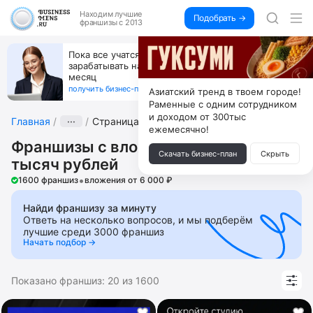
Находим
лучшие
Подобрать →
франшизы с 2013
Пока все учатся пользоваться ИИ, вы можете
зарабатывать на их обучении по 500 тыс. каждый
месяц
получить бизнес-план ↓
Азиатский тренд в твоем городе!
Раменные с одним сотрудником
и доходом от 300тыс
Главная
···
Страница 4
ежемесячно!
Франшизы с вложениями до 800
Скачать бизнес-план
Скрыть
тысяч рублей
•
1600 франшиз
вложения от 6 000 ₽
Найди франшизу за минуту
Ответь на несколько вопросов, и мы подберём
лучшие среди 3000 франшиз
Начать подбор →
Показано франшиз:
20
из
1600