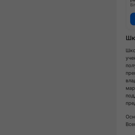
Вл
Шк
Шко
уче
пол
пре
вла
мар
под
пре
Осн
Все