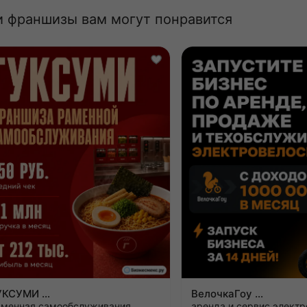
и франшизы вам могут понравится
ГУКСУМИ
ВелочкаГоу
аменная самообслуживания