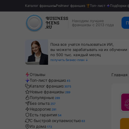
Каталог франшиз
Рейтинг франшиз
Топ-лист
Подборки 
Находим лучшие
П
франшизы с 2013 года
Пока все учатся пользоваться ИИ,
вы можете зарабатывать на их обучении
по 500 тыс. каждый месяц
получить бизнес-план ↓
Отзывы
Главная
Топ-лист франшиз
45
Каталог франшиз
3075
Новые франшизы
289
Популярные
289
Без опыта
257
Недорогие
291
Есть гарантия
54
С быстрой окупаемостью
63
Из дома
173