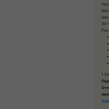
про
Шко
мес
30 
Рас
1 5
Пе
Отп
нео
Что