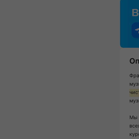
Оп
Фра
муз
чис
муз
Мы 
все
кур