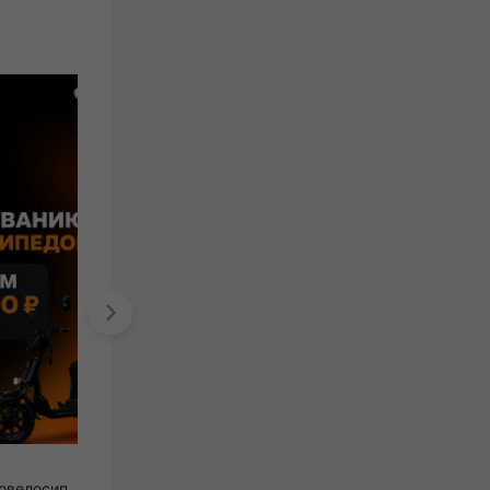
Зунилабс
аренда и сервис электровелосипедов
кофейня