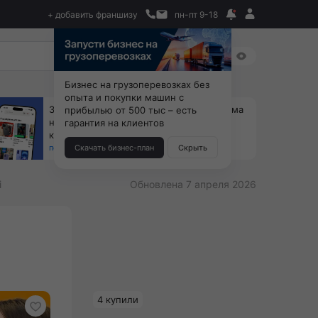
+ добавить франшизу
пн-пт 9-18
Бизнес на грузоперевозках без
опыта и покупки машин с
За 90 тыс. открой магазин на Авито, дома
прибылью от 500 тыс – есть
ни коробок, ни товара, ни склада, зато
гарантия на клиентов
каждый месяц +125 тыс. чистыми
получить бизнес-план ↓
Скачать бизнес-план
Скрыть
i
Обновлена 7 апреля 2026
4 купили