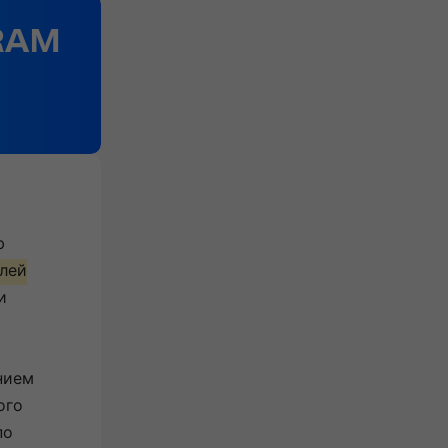
ю
блей
и
нием
ого
по