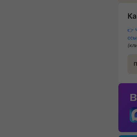
Ка
👉 
ссы
(кл
П