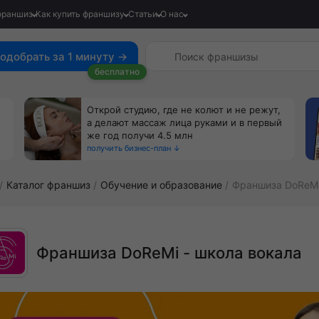
франшиз
Как купить франшизу
Статьи
О нас
одобрать за 1 минуту →
бесплатно
Открой студию, где не колют и не режут,
а делают массаж лица руками и в первый
же год получи 4.5 млн
получить бизнес-план ↓
Каталог франшиз
Обучение и образование
Франшиза DoReM
Франшиза DoReMi - школа вокала