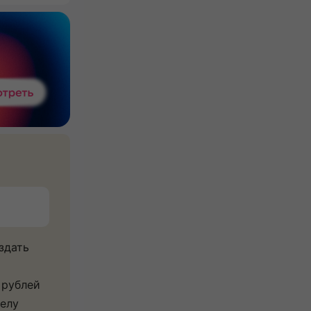
здать
 рублей
делу