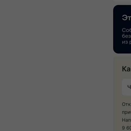
Ка
Ч
Отк
при
Нап
9 6