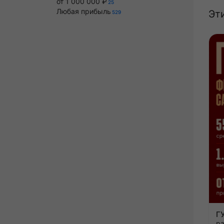
от 1 000 000 ₽
25
Любая прибыль
Эт
529
р