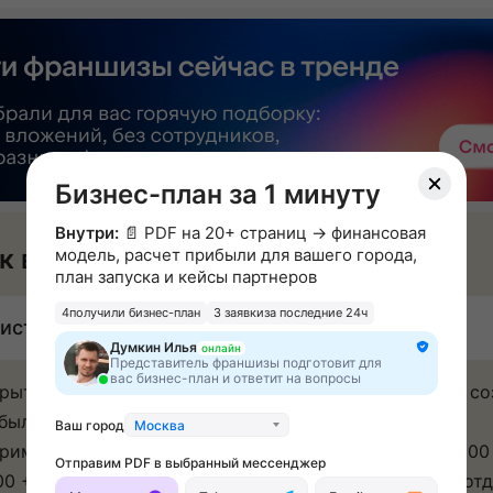
Бизнес-план за 1 минуту
Внутри:
📄 PDF на 20+ страниц → финансовая
к вы будете зарабатывать
модель, расчет прибыли для вашего города,
план запуска и кейсы партнеров
4
получили бизнес-план
3 заявки
за последние 24ч
истая прибыль: 300 000 ₽ в месяц
Думкин Илья
онлайн
Представитель франшизы подготовит для
вас бизнес-план и ответит на вопросы
рытие школы музыки по нашей франшизе позволяет со
быльный бизнес с быстрой окупаемостью.
Ваш город
Москва
ример, курс обучения в Перми стоит в среднем 50 000
Отправим PDF в выбранный мессенджер
00 + 4% из этого идёт в качестве оплаты педагогу и от