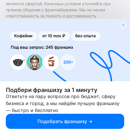
является офертой. Конечные условия уточняйте при
прямом общении с франчайзерами. Мы не несем
ответственность за полноту и достоверность
содержащейся в них информации. Сайт не принадлежит
финансовой организации и на нем не оказываются
финансовые услуги. Заключение договоров
коммерческой концессии (франчайзинга) осуществляется
правообладателями/их представителями. Бизнесменс.ру
не является посредником или представителем
правообладателя и не несет ответственность за условия
предоставления франшизы и действия лиц,
осуществленные на основании информации, имеющейся
на сайте или полученной через него. За достоверность
предоставленной информации несет ответственность
правообладатель.
Подбери франшизу за 1 минуту
Ответьте на пару вопросов про бюджет, сферу
© 2013-2026 Бизнесменс.ру. ИП Богомолов Ю. А. ИНН
бизнеса и город, а мы найдём лучшую франшизу
166109472099 ОГРН 1315169000030181.
— быстро и бесплатно
При использовании материалов гиперссылка на businessmens.ru
обязательна. 12+
Подобрать франшизу →