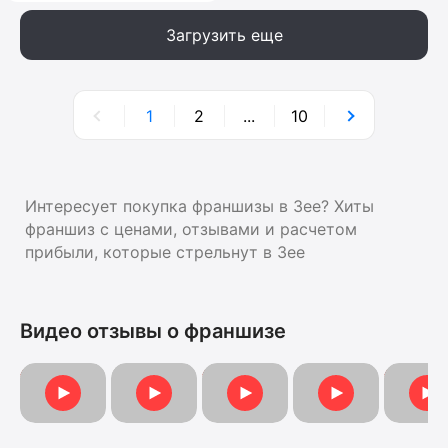
Загрузить еще
1
2
...
10
Интересует покупка франшизы в Зее? Хиты
франшиз с ценами, отзывами и расчетом
прибыли, которые стрельнут в Зее
Видео отзывы о франшизе
Видеоотзыв от Анны
Видеоотзыв
Видеоотзыв от Марины
Видеоотзыв
Видеоот