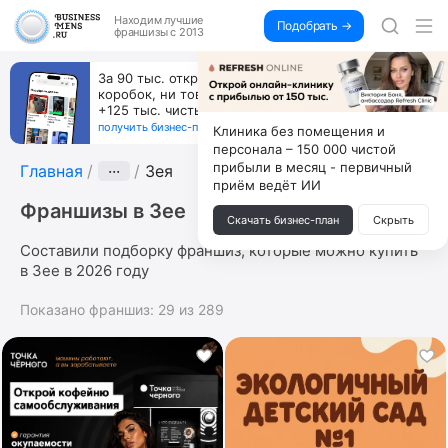
Находим
лучшие
Подобрать →
франшизы с 2013
За 90 тыс. открой магазин на Авито, дома ни
коробок, ни товара, ни склада, зато каждый месяц
+125 тыс. чистыми
получить бизнес-план ↓
Клиника без помещения и
персонала – 150 000 чистой
прибыли в месяц - первичный
Главная
···
Зея
приём ведёт ИИ
Франшизы в Зее
Скачать бизнес-план
Скрыть
Составили подборку франшиз, которые можно купить
в Зее в 2026 году
Показано франшиз:
29
из
289