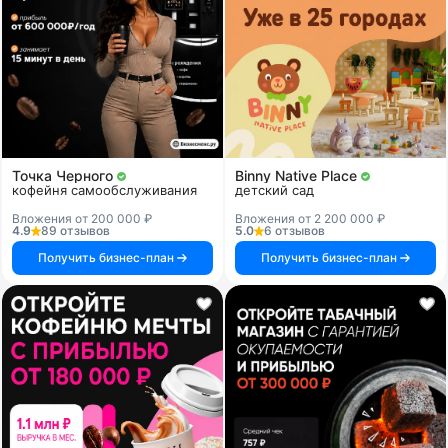
Точка Черного
Binny Native Place
кофейня самообслуживания
детский сад
Вложения от 200 000 ₽
Вложения от 2 200 000 ₽
4.9
89 отзывов
5.0
6 отзывов
Получить бизнес-план
Получить бизнес-план