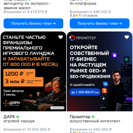
автоцентр по экспресс-
AI-платформа
замене масел
Вложения от 4 479 575 ₽
Вложения от 485 000 ₽
5.0
11 отзывов
Получить бизнес-план
Получить бизнес-план
ДАРК
Промптер
игровой лаундж
искусственный интеллект
Вложения от 15 000 000 ₽
Вложения от 440 000 ₽
5.0
4 отзыва