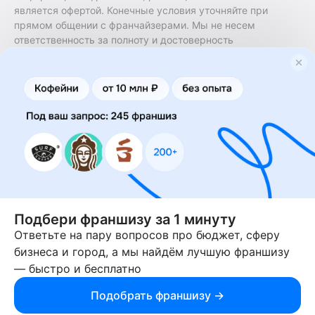
является офертой. Конечные условия уточняйте при
прямом общении с франчайзерами. Мы не несем
ответственность за полноту и достоверность
содержащейся в них информации. Сайт не принадлежит
финансовой организации и на нем не оказываются
финансовые услуги. Заключение договоров
коммерческой концессии (франчайзинга) осуществляется
правообладателями/их представителями. Бизнесменс.ру
не является посредником или представителем
правообладателя и не несет ответственность за условия
предоставления франшизы и действия лиц,
осуществленные на основании информации, имеющейся
на сайте или полученной через него. За достоверность
предоставленной информации несет ответственность
правообладатель.
Подбери франшизу за 1 минуту
Ответьте на пару вопросов про бюджет, сферу
© 2013-2026 Бизнесменс.ру. ИП Богомолов Ю. А. ИНН
бизнеса и город, а мы найдём лучшую франшизу
166109472099 ОГРН 1315169000030181.
— быстро и бесплатно
При использовании материалов гиперссылка на businessmens.ru
обязательна. 12+
Подобрать франшизу →