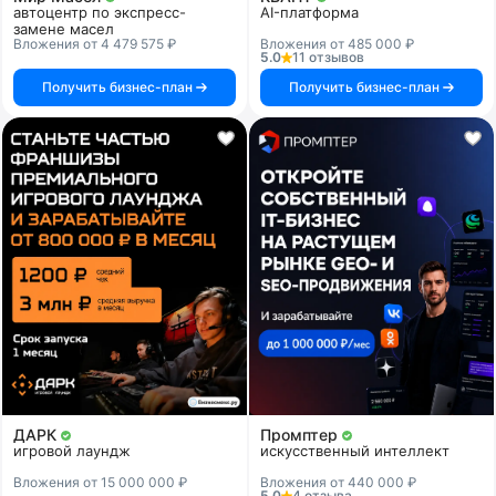
автоцентр по экспресс-
AI-платформа
замене масел
Вложения от 4 479 575 ₽
Вложения от 485 000 ₽
5.0
11 отзывов
Получить бизнес-план
Получить бизнес-план
ДАРК
Промптер
игровой лаундж
искусственный интеллект
Вложения от 15 000 000 ₽
Вложения от 440 000 ₽
5.0
4 отзыва