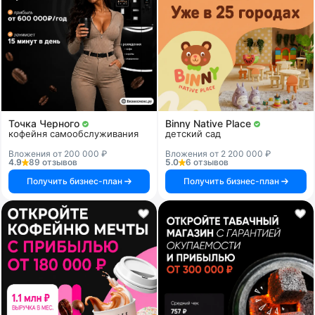
Точка Черного
Binny Native Place
кофейня самообслуживания
детский сад
Вложения от 200 000 ₽
Вложения от 2 200 000 ₽
4.9
89 отзывов
5.0
6 отзывов
Получить бизнес-план
Получить бизнес-план