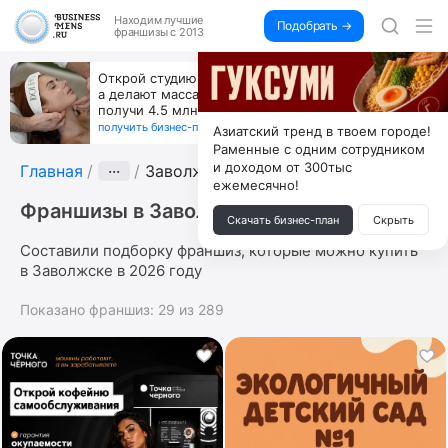
Находим
лучшие
Подобрать →
франшизы с 2013
Открой студию, где не колют и не режут,
а делают массаж лица руками и в первый же год
получи 4.5 млн
получить бизнес-план ↓
Азиатский тренд в твоем городе!
Раменные с одним сотрудником
и доходом от 300тыс
Главная
···
Заволжск
ежемесячно!
Франшизы в Заволжске
Скачать бизнес-план
Скрыть
Составили подборку франшиз, которые можно купить
в Заволжске в 2026 году
Показано франшиз:
29
из
289