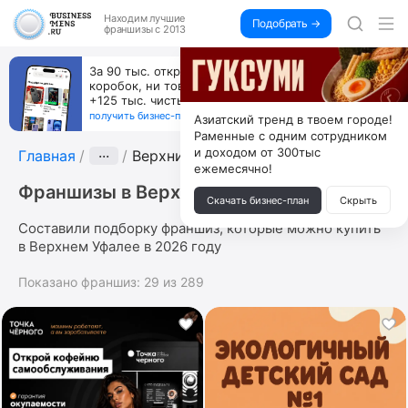
Находим
лучшие
Подобрать →
франшизы с 2013
За 90 тыс. открой магазин на Авито, дома ни
коробок, ни товара, ни склада, зато каждый месяц
+125 тыс. чистыми
получить бизнес-план ↓
Азиатский тренд в твоем городе!
Раменные с одним сотрудником
и доходом от 300тыс
Главная
···
Верхний Уфалей
ежемесячно!
Франшизы в Верхнем Уфалее
Скачать бизнес-план
Скрыть
Составили подборку франшиз, которые можно купить
в Верхнем Уфалее в 2026 году
Показано франшиз:
29
из
289