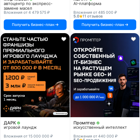
автоцентр по экспресс-
AI-платформа
замене масел
Вложения от 4 479 575 ₽
Вложения от 485 000 ₽
5.0
11 отзывов
Получить бизнес-план
Получить бизнес-план
ДАРК
Промптер
игровой лаундж
искусственный интеллект
Вложения от 15 000 000 ₽
Вложения от 440 000 ₽
5.0
4 отзыва