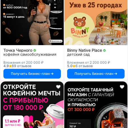
Точка Черного
Binny Native Place
кофейня самообслуживания
детский сад
Вложения от 200 000 ₽
Вложения от 2 200 000 ₽
4.9
89 отзывов
5.0
6 отзывов
Получить бизнес-план
Получить бизнес-план