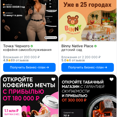
Точка Черного
Binny Native Place
кофейня самообслуживания
детский сад
Вложения от 200 000 ₽
Вложения от 2 200 000 ₽
4.9
89 отзывов
5.0
6 отзывов
Получить бизнес-план
Получить бизнес-план