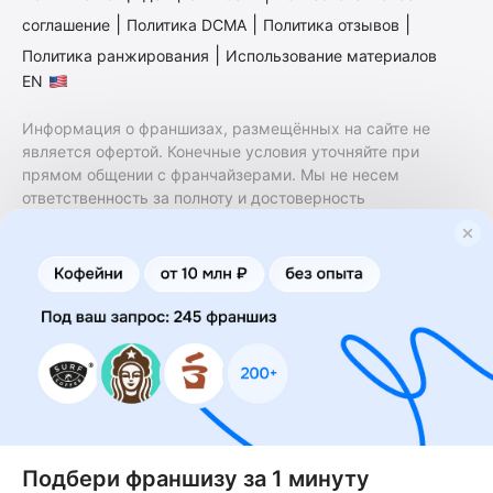
|
|
|
соглашение
Политика DCMA
Политика отзывов
|
Политика ранжирования
Использование материалов
EN
Информация о франшизах, размещённых на сайте не
является офертой. Конечные условия уточняйте при
прямом общении с франчайзерами. Мы не несем
ответственность за полноту и достоверность
содержащейся в них информации. Сайт не принадлежит
финансовой организации и на нем не оказываются
финансовые услуги. Заключение договоров
коммерческой концессии (франчайзинга) осуществляется
правообладателями/их представителями. Бизнесменс.ру
не является посредником или представителем
правообладателя и не несет ответственность за условия
предоставления франшизы и действия лиц,
осуществленные на основании информации, имеющейся
на сайте или полученной через него. За достоверность
предоставленной информации несет ответственность
правообладатель.
Подбери франшизу за 1 минуту