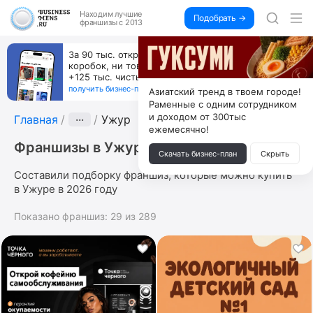
Находим
лучшие
Подобрать →
франшизы с 2013
За 90 тыс. открой магазин на Авито, дома ни
коробок, ни товара, ни склада, зато каждый месяц
+125 тыс. чистыми
получить бизнес-план ↓
Азиатский тренд в твоем городе!
Раменные с одним сотрудником
и доходом от 300тыс
Главная
···
Ужур
ежемесячно!
Франшизы в Ужуре
Скачать бизнес-план
Скрыть
Составили подборку франшиз, которые можно купить
в Ужуре в 2026 году
Показано франшиз:
29
из
289