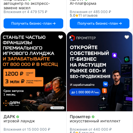
автоцентр по экспресс-
AI-платформа
замене масел
Вложения от 4 479 575 ₽
Вложения от 485 000 ₽
5.0
11 отзывов
Получить бизнес-план
Получить бизнес-план
ДАРК
Промптер
игровой лаундж
искусственный интеллект
Вложения от 15 000 000 ₽
Вложения от 440 000 ₽
5.0
4 отзыва