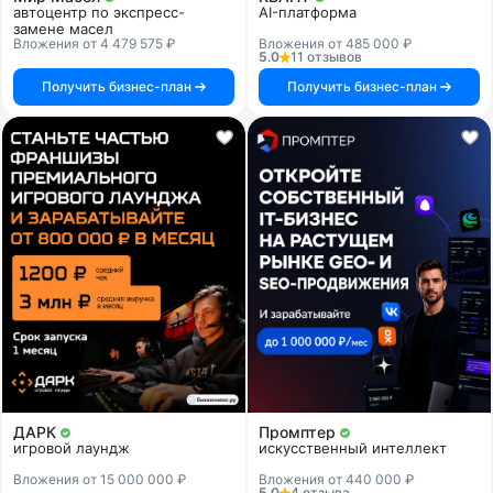
автоцентр по экспресс-
AI-платформа
замене масел
Вложения от 4 479 575 ₽
Вложения от 485 000 ₽
5.0
11 отзывов
Получить бизнес-план
Получить бизнес-план
ДАРК
Промптер
игровой лаундж
искусственный интеллект
Вложения от 15 000 000 ₽
Вложения от 440 000 ₽
5.0
4 отзыва