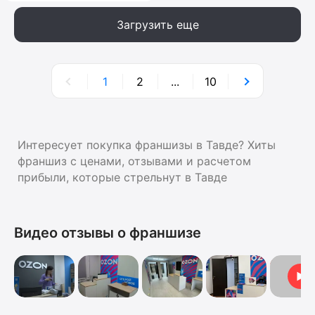
Загрузить еще
1
2
...
10
Интересует покупка франшизы в Тавде? Хиты
франшиз с ценами, отзывами и расчетом
прибыли, которые стрельнут в Тавде
Видео отзывы о франшизе
Видеоо