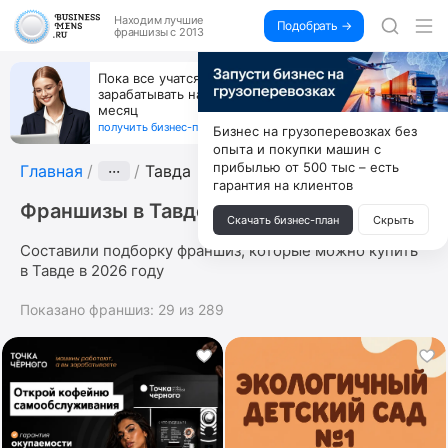
Находим
лучшие
Подобрать →
франшизы с 2013
ете
Открой студию, где не колют и не режут,
 каждый
а делают массаж лица руками и в первый 
получи 4.5 млн
получить бизнес-план ↓
Бизнес на грузоперевозках без
опыта и покупки машин с
прибылью от 500 тыс – есть
Главная
···
Тавда
гарантия на клиентов
Франшизы в Тавде
Скачать бизнес-план
Скрыть
Составили подборку франшиз, которые можно купить
в Тавде в 2026 году
Показано франшиз:
29
из
289