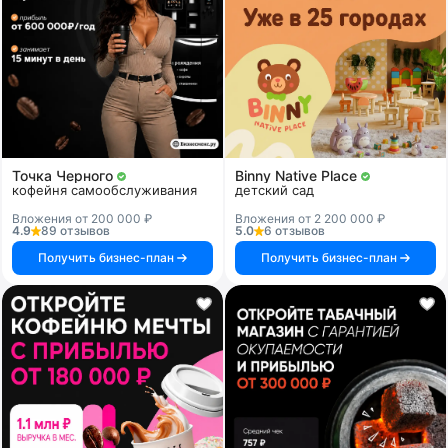
Точка Черного
Binny Native Place
кофейня самообслуживания
детский сад
Вложения от 200 000 ₽
Вложения от 2 200 000 ₽
4.9
89 отзывов
5.0
6 отзывов
Получить бизнес-план
Получить бизнес-план