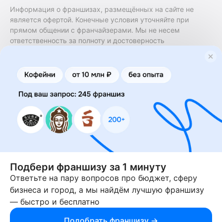
Информация о франшизах, размещённых на сайте не
является офертой. Конечные условия уточняйте при
прямом общении с франчайзерами. Мы не несем
ответственность за полноту и достоверность
содержащейся в них информации. Сайт не принадлежит
финансовой организации и на нем не оказываются
финансовые услуги. Заключение договоров
коммерческой концессии (франчайзинга) осуществляется
правообладателями/их представителями. Бизнесменс.ру
не является посредником или представителем
правообладателя и не несет ответственность за условия
предоставления франшизы и действия лиц,
осуществленные на основании информации, имеющейся
на сайте или полученной через него. За достоверность
предоставленной информации несет ответственность
правообладатель.
Подбери франшизу за 1 минуту
Ответьте на пару вопросов про бюджет, сферу
© 2013-2026 Бизнесменс.ру. ИП Богомолов Ю. А. ИНН
бизнеса и город, а мы найдём лучшую франшизу
166109472099 ОГРН 1315169000030181.
— быстро и бесплатно
При использовании материалов гиперссылка на businessmens.ru
обязательна. 12+
Подобрать франшизу →