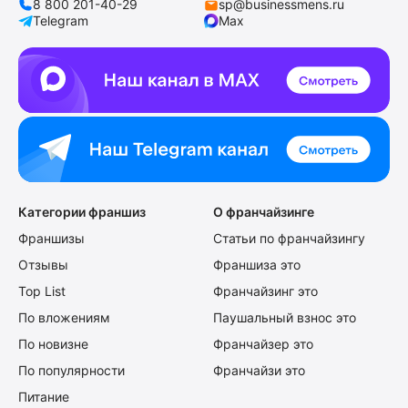
8 800 201-40-29
sp@businessmens.ru
Telegram
Max
Категории франшиз
О франчайзинге
Франшизы
Статьи по франчайзингу
Отзывы
Франшиза это
Top List
Франчайзинг это
По вложениям
Паушальный взнос это
По новизне
Франчайзер это
По популярности
Франчайзи это
Питание