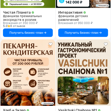
Чистая Планета
Интерактивия
франшиза премиальных
франшиза детских
экосредств в розлив
развлечений
Вложения от 350 000 ₽
Вложения от 950 000 ₽
5.0
8 отзывов
Получить бизнес-план
Получить бизнес-план
Хлеб и Эклер
Vasilchuki Chaihona №1