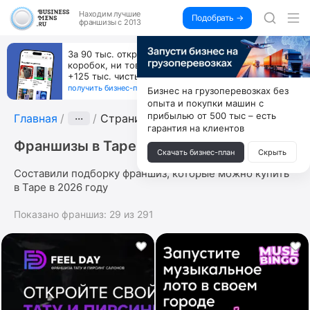
Находим
лучшие
Подобрать →
франшизы с 2013
За 90 тыс. открой магазин на Авито, дома ни
коробок, ни товара, ни склада, зато каждый месяц
+125 тыс. чистыми
получить бизнес-план ↓
Бизнес на грузоперевозках без
опыта и покупки машин с
прибылью от 500 тыс – есть
Главная
···
Страница 9
гарантия на клиентов
Франшизы в Таре
Скачать бизнес-план
Скрыть
Составили подборку франшиз, которые можно купить
в Таре в 2026 году
Показано франшиз:
29
из
291