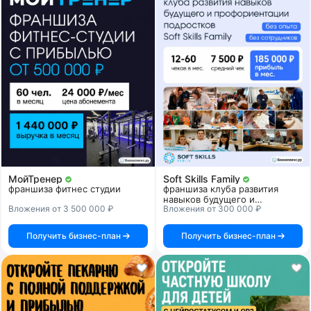
МойТренер
Soft Skills Family
франшиза фитнес студии
франшиза клуба развития
навыков будущего и
Вложения от 3 500 000 ₽
Вложения от 300 000 ₽
профориентации подростков
Получить бизнес-план
Получить бизнес-план