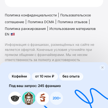
|
Политика конфиденциальности
Пользовательское
|
|
|
соглашение
Политика DCMA
Политика отзывов
|
Политика ранжирования
Использование материалов
EN
Информация о франшизах, размещённых на сайте не
является офертой. Конечные условия уточняйте при
прямом общении с франчайзерами. Мы не несем
ответственность за полноту и достоверность
содержащейся в них информации. Сайт не принадлежит
финансовой организации и на нем не оказываются
финансовые услуги. Заключение договоров
коммерческой концессии (франчайзинга) осуществляется
правообладателями/их представителями. Бизнесменс.ру
не является посредником или представителем
правообладателя и не несет ответственность за условия
предоставления франшизы и действия лиц,
осуществленные на основании информации, имеющейся