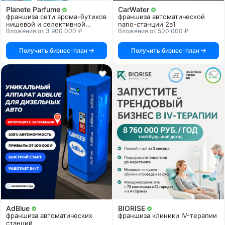
Planete Parfume
CarWater
франшиза сети арома-бутиков
франшиза автоматической
нишевой и селективной
nano-станции 2в1
Вложения от 3 900 000 ₽
Вложения от 500 000 ₽
парфюмерии
Получить бизнес-план
Получить бизнес-план
AdBlue
BIORISE
франшиза автоматических
франшиза клиники IV-терапии
станций