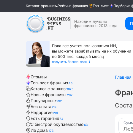
Каталог франшиз
Рейтинг франшиз
Топ-лист
Подборки 
Находим лучшие
П
франшизы с 2013 года
Пока все учатся пользоваться ИИ,
вы можете зарабатывать на их обучении
по 500 тыс. каждый месяц
получить бизнес-план ↓
Отзывы
Главная
Топ-лист франшиз
45
Каталог франшиз
3075
Фран
Новые франшизы
292
Популярные
292
Соста
Без опыта
260
Недорогие
291
Есть гарантия
54
Сумм
С быстрой окупаемостью
63
Из дома
173