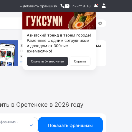
+ добавить франшизу
пн-пт 9-18
Азиатский тренд в твоем городе!
Раменные с одним сотрудником
За 90 тыс. открой магазин на Авито, дома
и доходом от 300тыс
ни коробок, ни товара, ни склада, зато
ежемесячно!
каждый месяц +125 тыс. чистыми
получить бизнес-план ↓
Скачать бизнес-план
Скрыть
ть в Сретенске в 2026 году
 франшизы
Показать франшизы