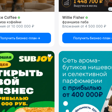
ce Coffee
Willie Fisher
иза кофейни
франшиза паба
ия от 10 000 000 ₽
Вложения от 4 500 000 ₽
Получить бизнес-план
Получить бизнес-план