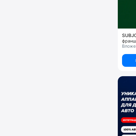
SUBJ
франш
Вложен