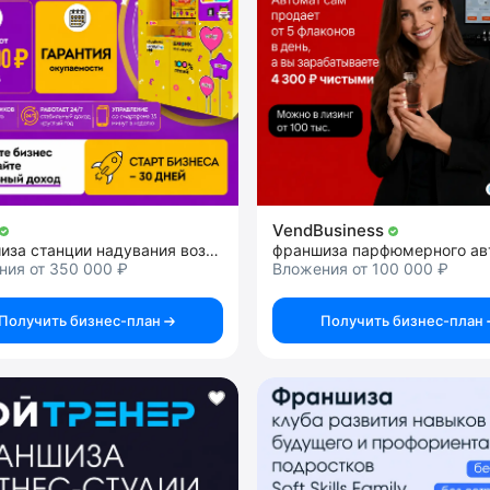
VendBusiness
Франшиза станции надувания воздушных шаров
франшиза парфюмерного ав
ния от 350 000 ₽
Вложения от 100 000 ₽
Получить бизнес-план
Получить бизнес-план