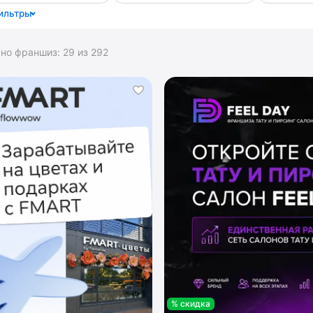
ильтры
ано франшиз:
29
из
292
% скидка