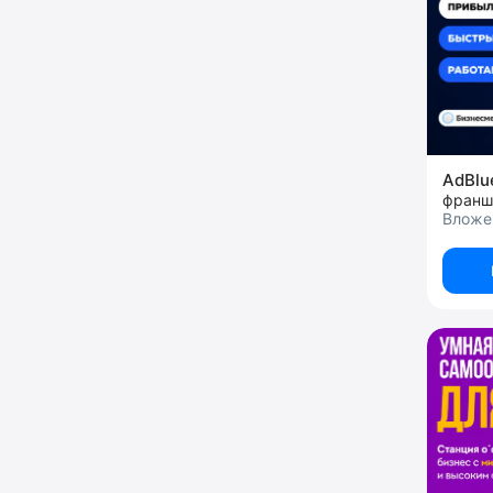
AdBl
франш
Вложе