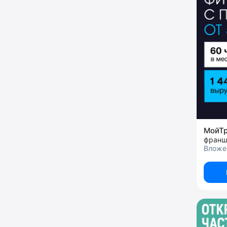
МойТ
франш
Вложен