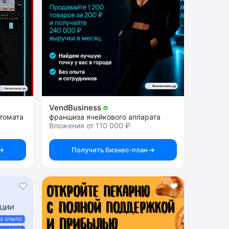
VendBusiness
томата
франшиза ячейкового аппарата
Вложения от 110 000 ₽
Получить бизнес-план