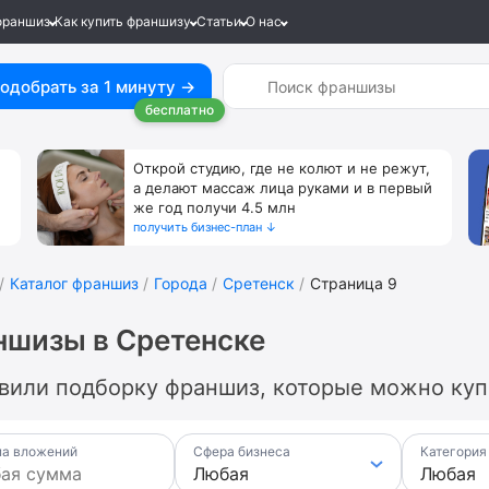
франшиз
Как купить франшизу
Статьи
О нас
одобрать за 1 минуту →
бесплатно
Открой студию, где не колют и не режут,
а делают массаж лица руками и в первый
же год получи 4.5 млн
получить бизнес-план ↓
Каталог франшиз
Города
Сретенск
Страница 9
шизы в Сретенске
вили подборку франшиз, которые можно купи
а вложений
Сфера бизнеса
Категория