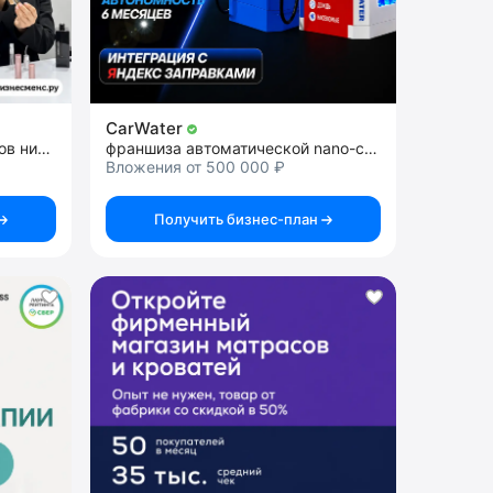
CarWater
франшиза сети арома-бутиков нишевой и селективной парфюмерии
франшиза автоматической nano-станции 2в1
Вложения от 500 000 ₽
Получить бизнес-план