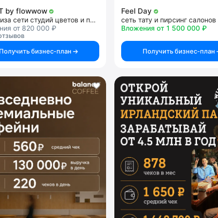
 by flowwow
Feel Day
франшиза сети студий цветов и подарков
сеть тату и пирсинг салонов
ния от 820 000 ₽
Вложения от 1 500 000 ₽
отзывов
Получить бизнес-план
Получить бизнес-план