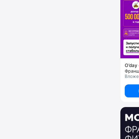
O’day
Вложе