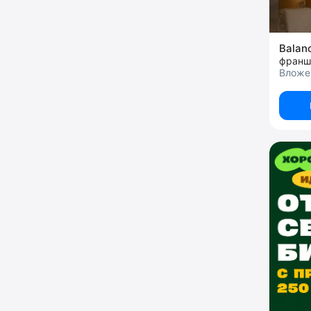
Balan
франш
Вложен