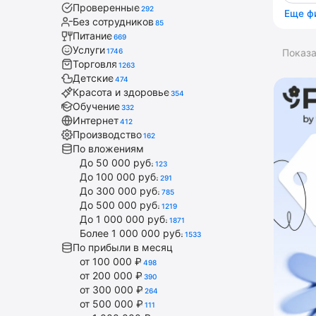
Проверенные
292
Еще ф
Без сотрудников
85
Питание
669
Услуги
1746
Показ
Торговля
1263
Детские
474
Красота и здоровье
354
Обучение
332
Интернет
412
Производство
162
По вложениям
До 50 000 руб.
123
До 100 000 руб.
291
До 300 000 руб.
785
До 500 000 руб.
1219
До 1 000 000 руб.
1871
Более 1 000 000 руб.
1533
По прибыли в месяц
от 100 000 ₽
498
от 200 000 ₽
390
от 300 000 ₽
264
от 500 000 ₽
111