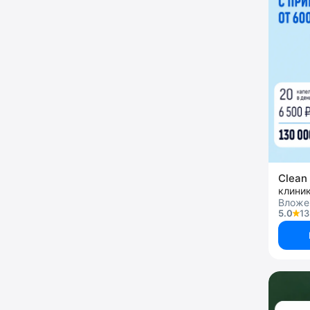
Clean 
клини
Вложен
5.0
13