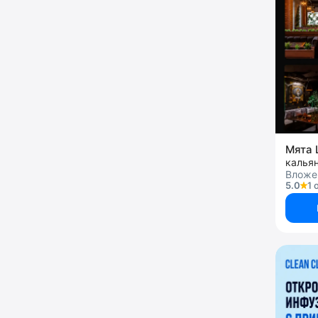
Мята 
калья
Вложен
5.0
1 