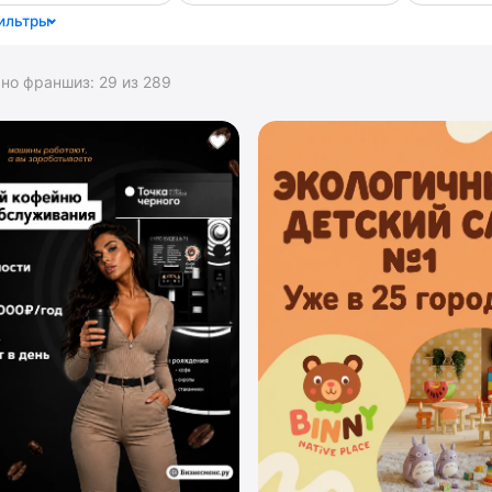
ильтры
ано франшиз:
29
из
289