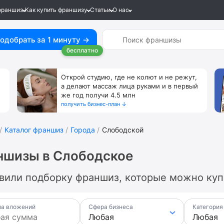
франшиз
Как купить франшизу
Статьи
О нас
одобрать за 1 минуту →
бесплатно
Открой студию, где не колют и не режут,
а делают массаж лица руками и в первый
же год получи 4.5 млн
получить бизнес-план ↓
Каталог франшиз
Города
Слободской
ншизы в Слободское
вили подборку франшиз, которые можно купи
а вложений
Сфера бизнеса
Категория