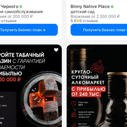
 Черного
Binny Native Place
ня самообслуживания
детский сад
ния от 200 000 ₽
Вложения от 2 200 000 ₽
 отзывов
5.0
6 отзывов
Получить бизнес-план
Получить бизнес-план