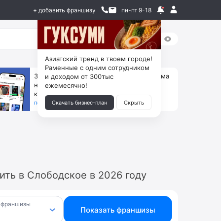
+ добавить франшизу
пн-пт 9-18
Азиатский тренд в твоем городе!
Раменные с одним сотрудником
За 90 тыс. открой магазин на Авито, дома
и доходом от 300тыс
ни коробок, ни товара, ни склада, зато
ежемесячно!
каждый месяц +125 тыс. чистыми
получить бизнес-план ↓
Скачать бизнес-план
Скрыть
ть в Слободское в 2026 году
 франшизы
Показать франшизы