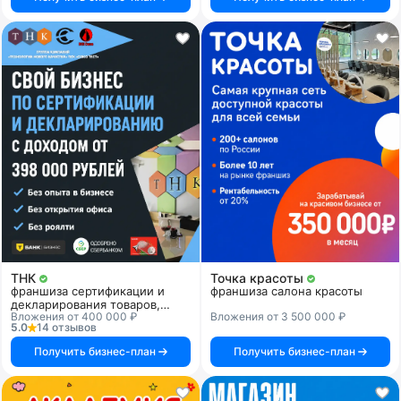
ТНК
Точка красоты
франшиза сертификации и
франшиза салона красоты
декларирования товаров,
Вложения от 400 000 ₽
Вложения от 3 500 000 ₽
продукции и услуг
5.0
14 отзывов
Получить бизнес-план
Получить бизнес-план