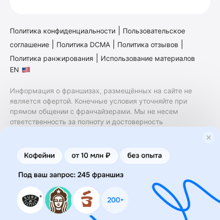
|
Политика конфиденциальности
Пользовательское
|
|
|
соглашение
Политика DCMA
Политика отзывов
|
Политика ранжирования
Использование материалов
EN
Информация о франшизах, размещённых на сайте не
является офертой. Конечные условия уточняйте при
прямом общении с франчайзерами. Мы не несем
ответственность за полноту и достоверность
содержащейся в них информации. Сайт не принадлежит
финансовой организации и на нем не оказываются
финансовые услуги. Заключение договоров
коммерческой концессии (франчайзинга) осуществляется
правообладателями/их представителями. Бизнесменс.ру
не является посредником или представителем
правообладателя и не несет ответственность за условия
предоставления франшизы и действия лиц,
осуществленные на основании информации, имеющейся