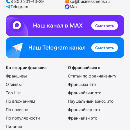
8 800 201-40-29
sp@businessmens.ru
Telegram
Max
Категории франшиз
О франчайзинге
Франшизы
Статьи по франчайзингу
Отзывы
Франшиза это
Top List
Франчайзинг это
По вложениям
Паушальный взнос это
По новизне
Франчайзер это
По популярности
Франчайзи это
Питание