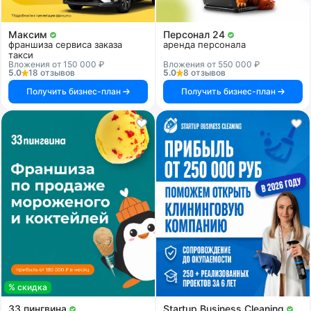
Максим
Персонал 24
франшиза сервиса заказа
аренда персонала
такси
Вложения от 150 000 ₽
Вложения от 550 000 ₽
5.0
18 отзывов
5.0
8 отзывов
Получить бизнес-план
Получить бизнес-план
% скидка
33 пингвина
Startup Business Cleaning