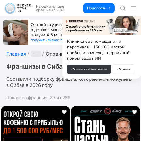
Находим
лучшие
Подобрать →
франшизы с 2013
Открой студию, где не колют и не режут,
а делают массаж лица руками и в первый же год
получи 4.5 млн
получить бизнес-план ↓
Клиника без помещения и
персонала – 150 000 чистой
прибыли в месяц - первичный
Главная
···
Страница 4
приём ведёт ИИ
Франшизы в Сибае
Скачать бизнес-план
Скрыть
Составили подборку франшиз, которые можно купить
в Сибае в 2026 году
Показано франшиз:
29
из
289