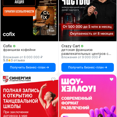
Cofix
Crazy Cart
франшиза кофейни
детская франшиза
развлекательных центров с
Вложения от 6 000 000 ₽
Вложения от 9 000 000 ₽
дрифт-картингом
5.0
3 отзыва
Получить бизнес-план
Получить бизнес-план