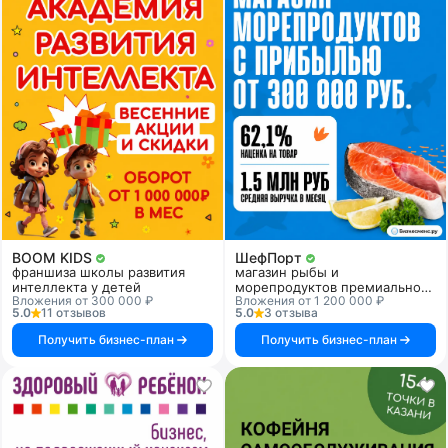
BOOM KIDS
ШефПорт
франшиза школы развития
магазин рыбы и
интеллекта у детей
морепродуктов премиального
Вложения от 300 000 ₽
Вложения от 1 200 000 ₽
качества
5.0
11 отзывов
5.0
3 отзыва
Получить бизнес-план
Получить бизнес-план