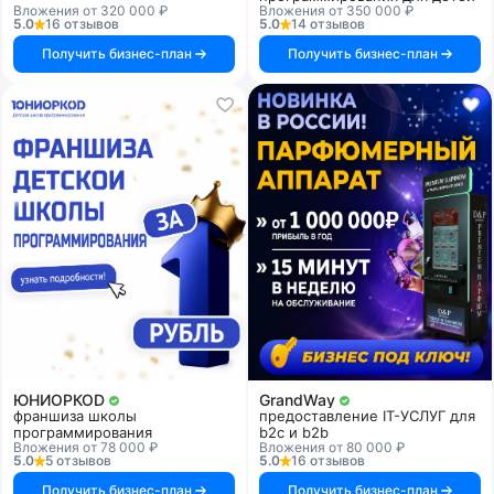
Вложения от 320 000 ₽
Вложения от 350 000 ₽
5.0
16 отзывов
5.0
14 отзывов
Получить бизнес-план
Получить бизнес-план
ЮНИОРКОD
GrandWay
франшиза школы
предоставление IT-УСЛУГ для
программирования
b2c и b2b
Вложения от 78 000 ₽
Вложения от 80 000 ₽
5.0
5 отзывов
5.0
16 отзывов
Получить бизнес-план
Получить бизнес-план