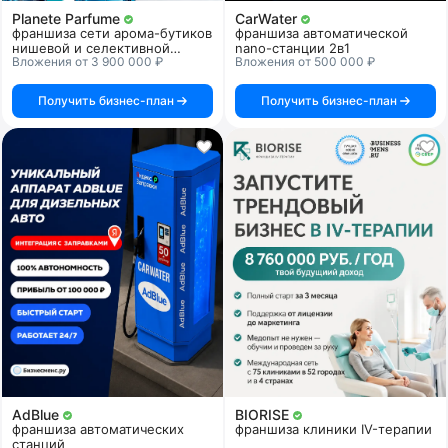
Planete Parfume
CarWater
франшиза сети арома-бутиков
франшиза автоматической
нишевой и селективной
nano-станции 2в1
Вложения от 3 900 000 ₽
Вложения от 500 000 ₽
парфюмерии
Получить бизнес-план
Получить бизнес-план
AdBlue
BIORISE
франшиза автоматических
франшиза клиники IV-терапии
станций