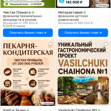
Чистая Планета
Интерактивия
франшиза премиальных
франшиза детских
экосредств в розлив
развлечений
Вложения от 350 000 ₽
Вложения от 950 000 ₽
5.0
8 отзывов
Получить бизнес-план
Получить бизнес-план
Хлеб и Эклер
Vasilchuki Chaihona №1