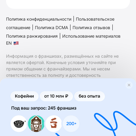
|
Политика конфиденциальности
Пользовательское
|
|
|
соглашение
Политика DCMA
Политика отзывов
|
Политика ранжирования
Использование материалов
EN
Информация о франшизах, размещённых на сайте не
является офертой. Конечные условия уточняйте при
прямом общении с франчайзерами. Мы не несем
ответственность за полноту и достоверность
содержащейся в них информации. Сайт не принадлежит
финансовой организации и на нем не оказываются
финансовые услуги. Заключение договоров
коммерческой концессии (франчайзинга) осуществляется
правообладателями/их представителями. Бизнесменс.ру
не является посредником или представителем
правообладателя и не несет ответственность за условия
предоставления франшизы и действия лиц,
осуществленные на основании информации, имеющейся