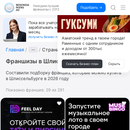
Находим
лучшие
Подобрать →
франшизы с 2013
Пока все учатся пользоваться ИИ, вы можете
зарабатывать на их обучении по 500 тыс. каждый
месяц
получить бизнес-план ↓
Азиатский тренд в твоем городе!
Раменные с одним сотрудником
и доходом от 300тыс
Главная
···
Страница 9
ежемесячно!
Франшизы в Шлиссельбурге
Скачать бизнес-план
Скрыть
Составили подборку франшиз, которые можно купить
в Шлиссельбурге в 2026 году
Показано франшиз:
29
из
291