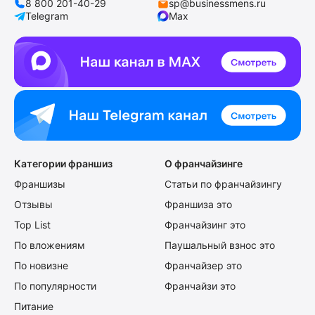
8 800 201-40-29
sp@businessmens.ru
Telegram
Max
Категории франшиз
О франчайзинге
Франшизы
Статьи по франчайзингу
Отзывы
Франшиза это
Top List
Франчайзинг это
По вложениям
Паушальный взнос это
По новизне
Франчайзер это
По популярности
Франчайзи это
Питание