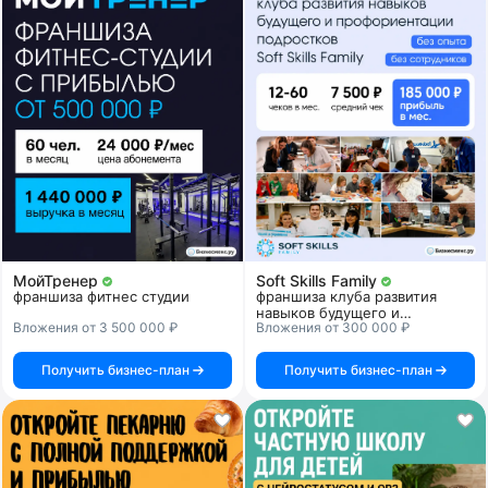
МойТренер
Soft Skills Family
франшиза фитнес студии
франшиза клуба развития
навыков будущего и
Вложения от 3 500 000 ₽
Вложения от 300 000 ₽
профориентации подростков
Получить бизнес-план
Получить бизнес-план