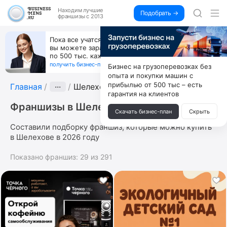
Находим
лучшие
Подобрать →
франшизы с 2013
Пока все учатся пользоваться ИИ,
вы можете зарабатывать на их обучении
по 500 тыс. каждый месяц
получить бизнес-план ↓
Бизнес на грузоперевозках без
опыта и покупки машин с
прибылью от 500 тыс – есть
Главная
···
Шелехов
гарантия на клиентов
Франшизы в Шелехове
Скачать бизнес-план
Скрыть
Составили подборку франшиз, которые можно купить
в Шелехове в 2026 году
Показано франшиз:
29
из
291