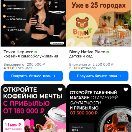
Точка Черного
Binny Native Place
кофейня самообслуживания
детский сад
Вложения от 200 000 ₽
Вложения от 2 200 000 ₽
4.9
89 отзывов
5.0
6 отзывов
Получить бизнес-план
Получить бизнес-план