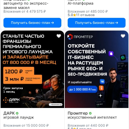
автоцентр по экспресс-
AI-платформа
замене масел
Вложения от 4 479 575 ₽
Вложения от 485 000 ₽
5.0
11 отзывов
Получить бизнес-план
Получить бизнес-план
ДАРК
Промптер
игровой лаундж
искусственный интеллект
Вложения от 15 000 000 ₽
Вложения от 440 000 ₽
5.0
4 отзыва