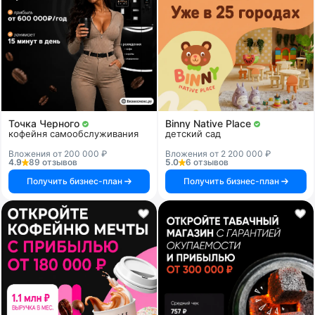
Точка Черного
Binny Native Place
кофейня самообслуживания
детский сад
Вложения от 200 000 ₽
Вложения от 2 200 000 ₽
4.9
89 отзывов
5.0
6 отзывов
Получить бизнес-план
Получить бизнес-план