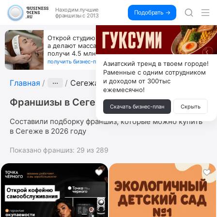
Находим
лучшие
Подобрать →
франшизы с 2013
Открой студию, где не колют и не режут,
а делают массаж лица руками и в первый же год
получи 4.5 млн
получить бизнес-план ↓
Азиатский тренд в твоем городе!
Раменные с одним сотрудником
и доходом от 300тыс
Главная
···
Сегежа
ежемесячно!
Франшизы в Сегеже
Скачать бизнес-план
Скрыть
Составили подборку франшиз, которые можно купить
в Сегеже в 2026 году
Показано франшиз:
29
из
289