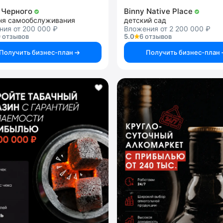
 Черного
Binny Native Place
ня самообслуживания
детский сад
ния от 200 000 ₽
Вложения от 2 200 000 ₽
 отзывов
5.0
6 отзывов
Получить бизнес-план
Получить бизнес-план