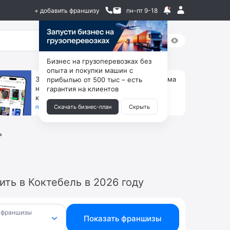
+ добавить франшизу
пн-пт 9-18
Бизнес на грузоперевозках без
опыта и покупки машин с
За 90 тыс. открой магазин на Авито, дома
прибылью от 500 тыс – есть
ни коробок, ни товара, ни склада, зато
гарантия на клиентов
каждый месяц +125 тыс. чистыми
получить бизнес-план ↓
Скачать бизнес-план
Скрыть
ь
ть в Коктебель в 2026 году
 франшизы
Показать франшизы