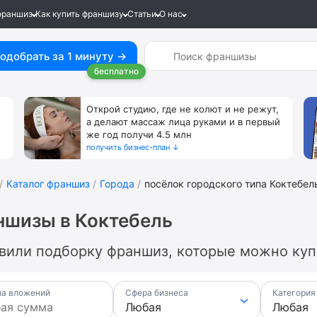
франшиз
Как купить франшизу
Статьи
О нас
одобрать за 1 минуту →
бесплатно
Открой студию, где не колют и не режут,
а делают массаж лица руками и в первый
же год получи 4.5 млн
получить бизнес-план ↓
Каталог франшиз
Города
посёлок городского типа Коктебел
шизы в Коктебель
вили подборку франшиз, которые можно купи
а вложений
Сфера бизнеса
Категория