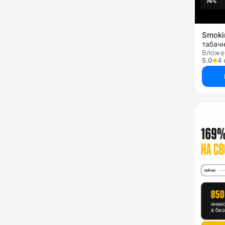
Smoki
табач
Вложе
5.0
4 