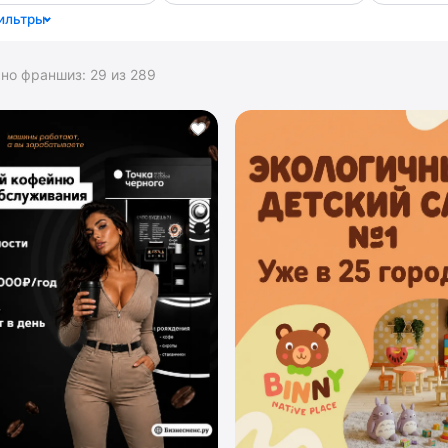
ильтры
ано франшиз:
29
из
289