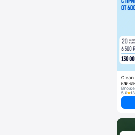
Clean 
клини
Вложен
5.0
13