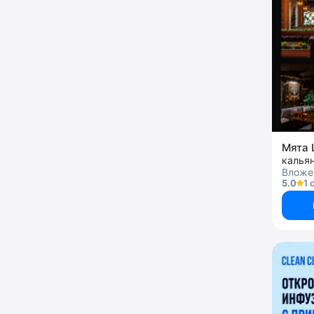
Мята 
калья
Вложен
5.0
1 