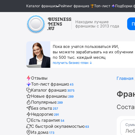
Каталог франшиз
Рейтинг франшиз
Топ-лист
Подборки 
Находим лучшие
П
франшизы с 2013 года
Пока все учатся пользоваться ИИ,
вы можете зарабатывать на их обучении
по 500 тыс. каждый месяц
получить бизнес-план ↓
Отзывы
Главная
Топ-лист франшиз
45
Каталог франшиз
3075
Фран
Новые франшизы
289
Популярные
289
Соста
Без опыта
257
Недорогие
291
Есть гарантия
54
Сумм
С быстрой окупаемостью
63
Из дома
173