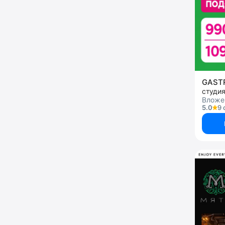
GAS
студи
Вложен
5.0
9 