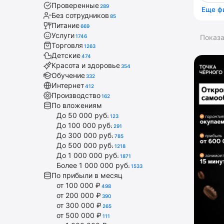
Проверенные
289
Еще ф
Без сотрудников
85
Питание
669
Услуги
1746
Показ
Торговля
1263
Детские
474
Красота и здоровье
354
Обучение
332
Интернет
412
Производство
162
По вложениям
До 50 000 руб.
123
До 100 000 руб.
291
До 300 000 руб.
785
До 500 000 руб.
1218
До 1 000 000 руб.
1871
Более 1 000 000 руб.
1533
По прибыли в месяц
от 100 000 ₽
498
от 200 000 ₽
390
от 300 000 ₽
265
от 500 000 ₽
111