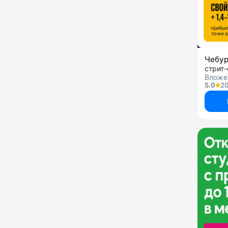
Чебу
стрит
Вложе
5.0
20