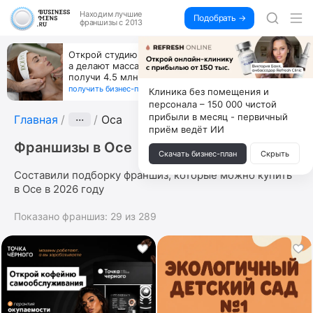
Находим
лучшие
Подобрать →
франшизы с 2013
Открой студию, где не колют и не режут,
а делают массаж лица руками и в первый же год
получи 4.5 млн
получить бизнес-план ↓
Клиника без помещения и
персонала – 150 000 чистой
прибыли в месяц - первичный
Главная
···
Оса
приём ведёт ИИ
Франшизы в Осе
Скачать бизнес-план
Скрыть
Составили подборку франшиз, которые можно купить
в Осе в 2026 году
Показано франшиз:
29
из
289