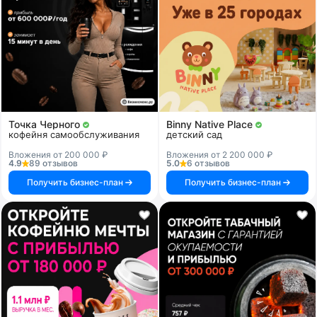
Точка Черного
Binny Native Place
кофейня самообслуживания
детский сад
Вложения от 200 000 ₽
Вложения от 2 200 000 ₽
4.9
89 отзывов
5.0
6 отзывов
Получить бизнес-план
Получить бизнес-план