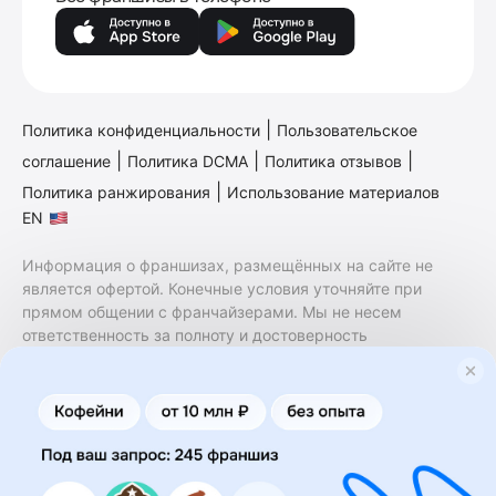
|
Политика конфиденциальности
Пользовательское
|
|
|
соглашение
Политика DCMA
Политика отзывов
|
Политика ранжирования
Использование материалов
EN
Информация о франшизах, размещённых на сайте не
является офертой. Конечные условия уточняйте при
прямом общении с франчайзерами. Мы не несем
ответственность за полноту и достоверность
содержащейся в них информации. Сайт не принадлежит
финансовой организации и на нем не оказываются
финансовые услуги. Заключение договоров
коммерческой концессии (франчайзинга) осуществляется
правообладателями/их представителями. Бизнесменс.ру
не является посредником или представителем