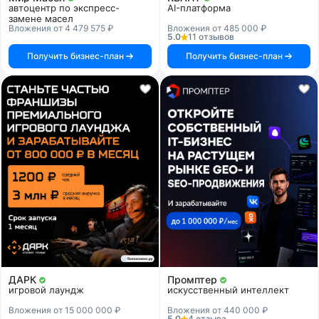
автоцентр по экспресс-
AI-платформа
замене масел
Вложения от 4 479 575 ₽
Вложения от 485 000 ₽
5.0
11 отзывов
Получить бизнес-план
Получить бизнес-план
ДАРК
Промптер
игровой лаундж
искусственный интеллект
Вложения от 15 000 000 ₽
Вложения от 440 000 ₽
5.0
4 отзыва