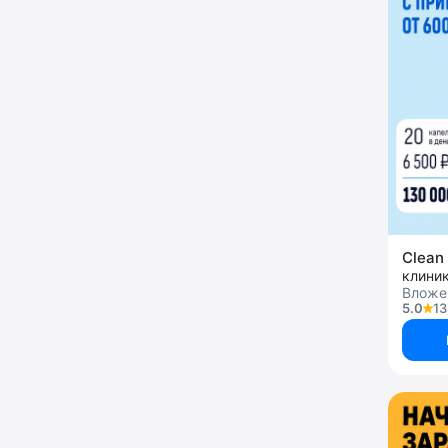
Clean 
клини
Вложен
5.0
13