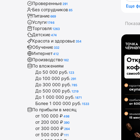
Проверенные
291
Еще ф
Без сотрудников
85
Питание
669
Услуги
1746
Показ
Торговля
1263
Детские
474
Красота и здоровье
354
Обучение
332
Интернет
412
Производство
162
По вложениям
До 50 000 руб.
123
До 100 000 руб.
291
До 300 000 руб.
785
До 500 000 руб.
1219
До 1 000 000 руб.
1871
Более 1 000 000 руб.
1533
По прибыли в месяц
от 100 000 ₽
498
от 200 000 ₽
390
от 300 000 ₽
264
от 500 000 ₽
111