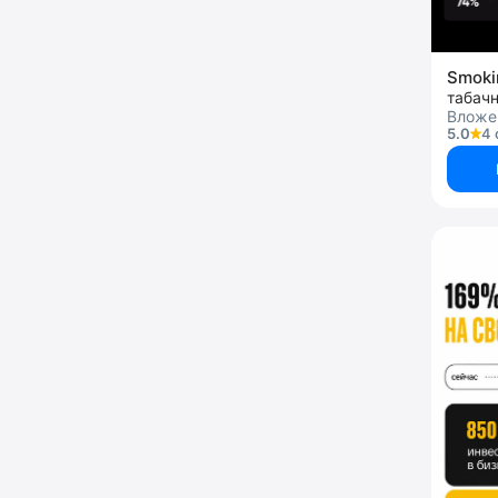
Smoki
табач
Вложе
5.0
4 