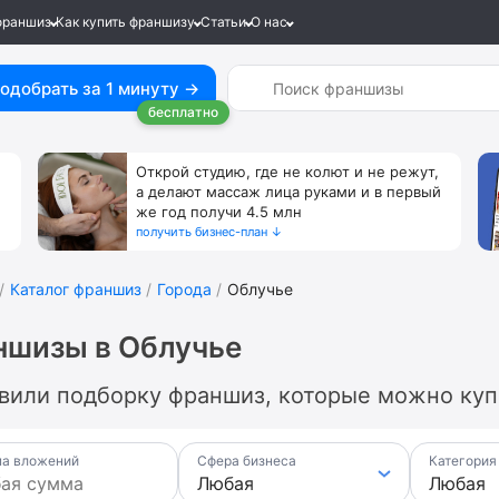
франшиз
Как купить франшизу
Статьи
О нас
одобрать за 1 минуту →
бесплатно
Открой студию, где не колют и не режут,
а делают массаж лица руками и в первый
же год получи 4.5 млн
получить бизнес-план ↓
Каталог франшиз
Города
Облучье
ншизы в Облучье
вили подборку франшиз, которые можно купи
а вложений
Сфера бизнеса
Категория