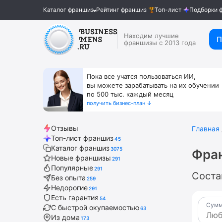
Каталог франшиз
Рейтинг франшиз
Топ-лист
Подборки 
Находим лучшие
П
франшизы с 2013 года
Пока все учатся пользоваться ИИ,
вы можете зарабатывать на их обучении
по 500 тыс. каждый месяц
получить бизнес-план ↓
Отзывы
Главная
Топ-лист франшиз
45
Каталог франшиз
3075
Фра
Новые франшизы
291
Популярные
291
Соста
Без опыта
259
Недорогие
291
Есть гарантия
54
Сумм
С быстрой окупаемостью
63
Из дома
173