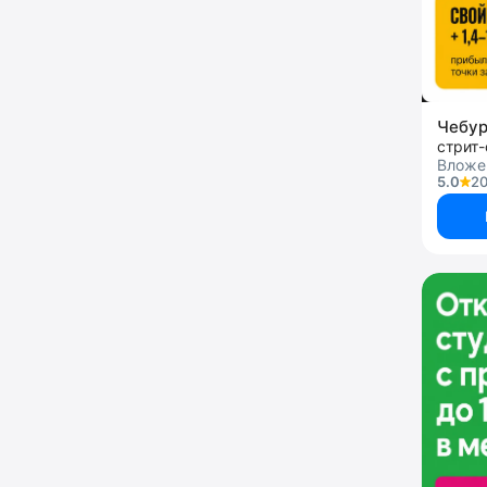
Чебу
стрит
Вложе
5.0
20