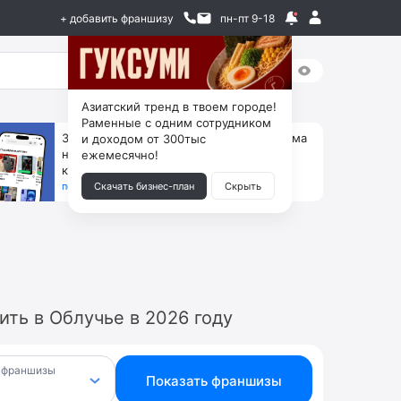
+ добавить франшизу
пн-пт 9-18
Азиатский тренд в твоем городе!
Раменные с одним сотрудником
За 90 тыс. открой магазин на Авито, дома
и доходом от 300тыс
ни коробок, ни товара, ни склада, зато
ежемесячно!
каждый месяц +125 тыс. чистыми
получить бизнес-план ↓
Скачать бизнес-план
Скрыть
ть в Облучье в 2026 году
 франшизы
Показать франшизы