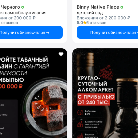
 Черного
Binny Native Place
ня самообслуживания
детский сад
ния от 200 000 ₽
Вложения от 2 200 000 ₽
 отзывов
5.0
6 отзывов
Получить бизнес-план
Получить бизнес-план