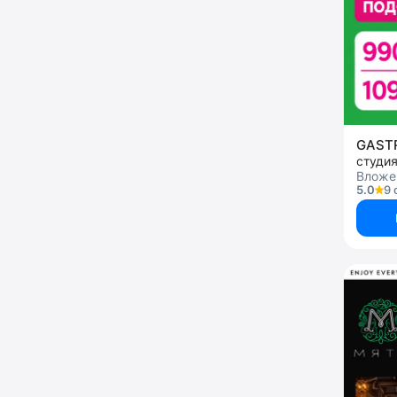
GAS
студи
Вложен
5.0
9 