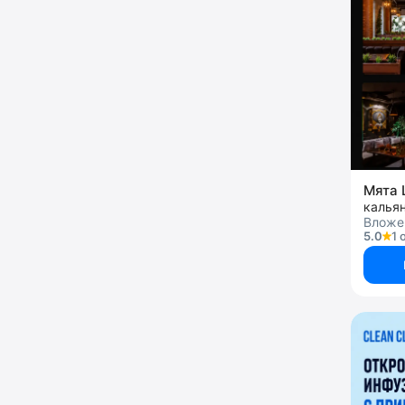
Мята 
калья
Вложен
5.0
1 