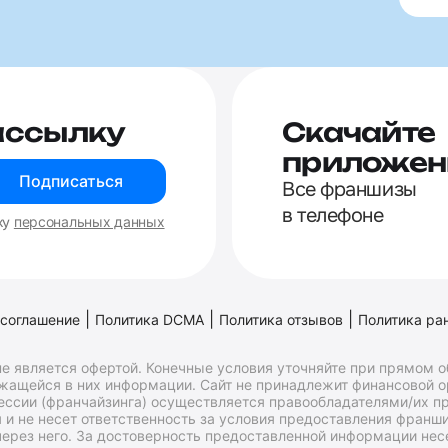
ассылку
Скачайте
приложен
Подписаться
Все франшизы
в телефоне
ку
персональных данных
|
|
|
 соглашение
Политика DCMA
Политика отзывов
Политика ра
е является офертой. Конечные условия уточняйте при прямом 
ржащейся в них информации. Сайт не принадлежит финансовой 
ессии (франчайзинга) осуществляется правообладателями/их пр
и не несет ответственность за условия предоставления франши
ерез него. За достоверность предоставленной информации несе