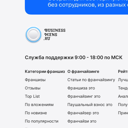
Служба поддержки 9:00 - 18:00 по МСК
Категории франшиз
О франчайзинге
Рейт
Франшизы
Статьи по франчайзингу
Лучш
Отзывы
Франшиза это
Тенд
Top List
Франчайзинг это
Анал
По вложениям
Паушальный взнос это
Полу
По новизне
Франчайзер это
Прин
По популярности
Франчайзи это