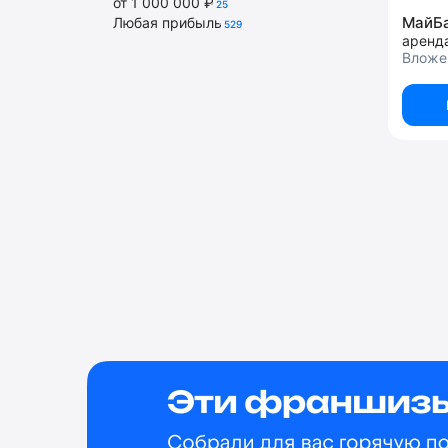
от 1 000 000 ₽
25
МайБ
Любая прибыль
529
аренд
Вложе