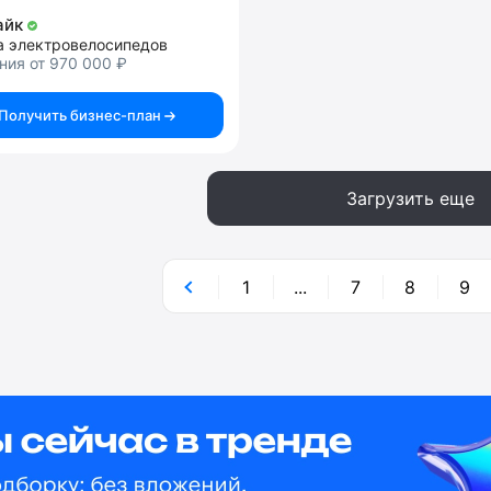
айк
а электровелосипедов
ния от 970 000 ₽
Получить бизнес-план
Загрузить еще
1
...
7
8
9