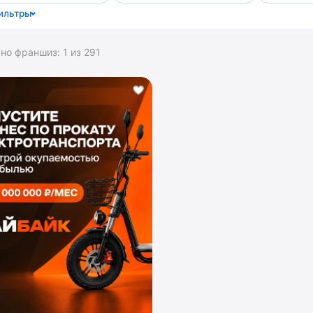
ильтры
ано франшиз:
1
из
291