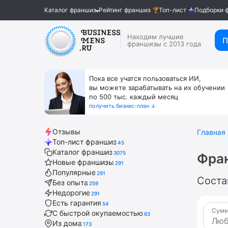
Каталог франшиз
Рейтинг франшиз
Топ-лист
Подборки 
Находим лучшие
П
франшизы с 2013 года
Пока все учатся пользоваться ИИ,
вы можете зарабатывать на их обучении
по 500 тыс. каждый месяц
получить бизнес-план ↓
Отзывы
Главная
Топ-лист франшиз
45
Каталог франшиз
3075
Фра
Новые франшизы
291
Популярные
291
Соста
Без опыта
259
Недорогие
291
Есть гарантия
54
Сумм
С быстрой окупаемостью
63
Из дома
173