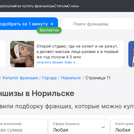
франшиз
Как купить франшизу
Статьи
О нас
одобрать за 1 минуту →
бесплатно
Открой студию, где не колют и не режут,
а делают массаж лица руками и в первый
же год получи 4.5 млн
получить бизнес-план ↓
Каталог франшиз
Города
Норильск
Страница 11
ншизы в Норильске
вили подборку франшиз, которые можно купи
а вложений
Сфера бизнеса
Категория