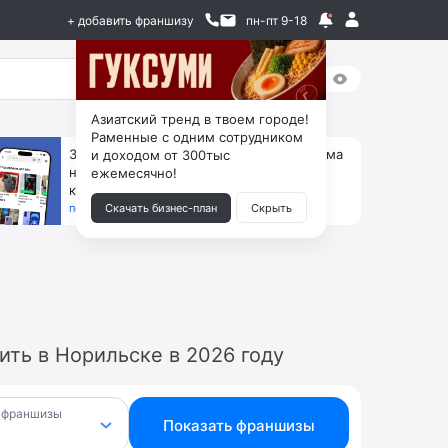
+ добавить франшизу
пн-пт 9-18
Азиатский тренд в твоем городе!
Раменные с одним сотрудником
За 90 тыс. открой магазин на Авито, дома
и доходом от 300тыс
ни коробок, ни товара, ни склада, зато
ежемесячно!
каждый месяц +125 тыс. чистыми
получить бизнес-план ↓
Скачать бизнес-план
Скрыть
ть в Норильске в 2026 году
 франшизы
Показать франшизы