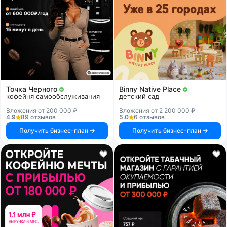
Точка Черного
Binny Native Place
кофейня самообслуживания
детский сад
Вложения от 200 000 ₽
Вложения от 2 200 000 ₽
4.9
89 отзывов
5.0
6 отзывов
Получить бизнес-план
Получить бизнес-план