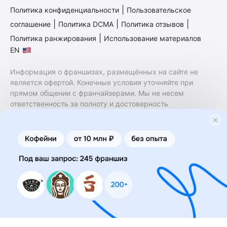
|
Политика конфиденциальности
Пользовательское
|
|
|
соглашение
Политика DCMA
Политика отзывов
|
Политика ранжирования
Использование материалов
EN
Информация о франшизах, размещённых на сайте не
является офертой. Конечные условия уточняйте при
прямом общении с франчайзерами. Мы не несем
ответственность за полноту и достоверность
содержащейся в них информации. Сайт не принадлежит
финансовой организации и на нем не оказываются
финансовые услуги. Заключение договоров
коммерческой концессии (франчайзинга) осуществляется
правообладателями/их представителями. Бизнесменс.ру
не является посредником или представителем
правообладателя и не несет ответственность за условия
предоставления франшизы и действия лиц,
осуществленные на основании информации, имеющейся
на сайте или полученной через него. За достоверность
предоставленной информации несет ответственность