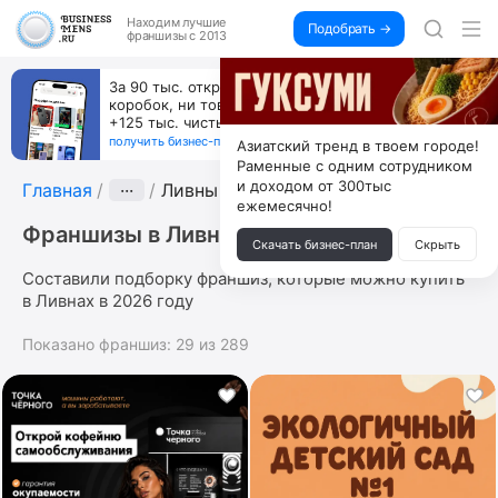
Находим
лучшие
Подобрать →
франшизы с 2013
За 90 тыс. открой магазин на Авито, дома ни
коробок, ни товара, ни склада, зато каждый месяц
+125 тыс. чистыми
получить бизнес-план ↓
Азиатский тренд в твоем городе!
Раменные с одним сотрудником
и доходом от 300тыс
Главная
···
Ливны
ежемесячно!
Франшизы в Ливнах
Скачать бизнес-план
Скрыть
Составили подборку франшиз, которые можно купить
в Ливнах в 2026 году
Показано франшиз:
29
из
289