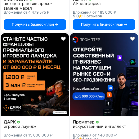
автоцентр по экспресс-
AI-платформа
замене масел
Вложения от 4 479 575 ₽
Вложения от 485 000 ₽
5.0
11 отзывов
Получить бизнес-план
Получить бизнес-план
ДАРК
Промптер
игровой лаундж
искусственный интеллект
Вложения от 15 000 000 ₽
Вложения от 440 000 ₽
5.0
4 отзыва