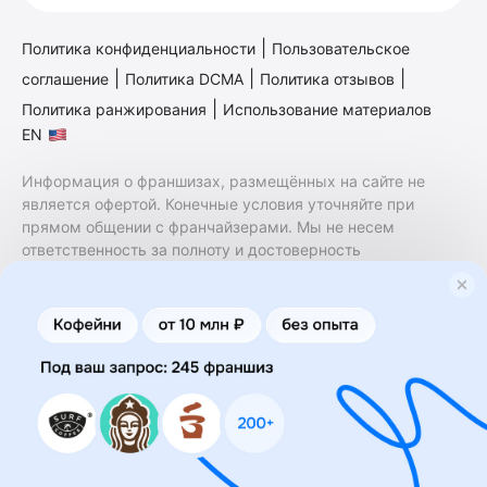
|
Политика конфиденциальности
Пользовательское
|
|
|
соглашение
Политика DCMA
Политика отзывов
|
Политика ранжирования
Использование материалов
EN
Информация о франшизах, размещённых на сайте не
является офертой. Конечные условия уточняйте при
прямом общении с франчайзерами. Мы не несем
ответственность за полноту и достоверность
содержащейся в них информации. Сайт не принадлежит
финансовой организации и на нем не оказываются
финансовые услуги. Заключение договоров
коммерческой концессии (франчайзинга) осуществляется
правообладателями/их представителями. Бизнесменс.ру
не является посредником или представителем
правообладателя и не несет ответственность за условия
предоставления франшизы и действия лиц,
осуществленные на основании информации, имеющейся
на сайте или полученной через него. За достоверность