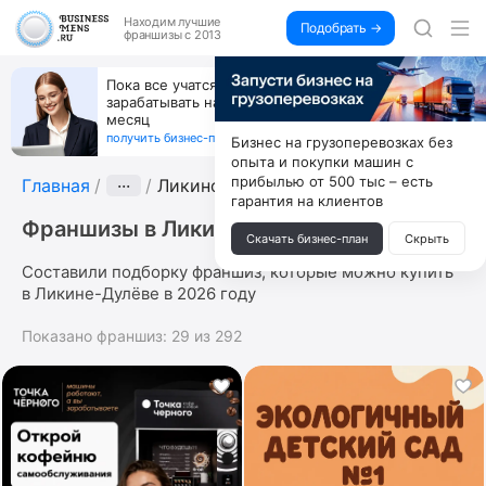
Находим
лучшие
Подобрать →
франшизы с 2013
Пока все учатся пользоваться ИИ, вы можете
зарабатывать на их обучении по 500 тыс. каждый
месяц
получить бизнес-план ↓
Бизнес на грузоперевозках без
опыта и покупки машин с
прибылью от 500 тыс – есть
Главная
···
Ликино-Дулёво
гарантия на клиентов
Франшизы в Ликине-Дулёве
Скачать бизнес-план
Скрыть
Составили подборку франшиз, которые можно купить
в Ликине-Дулёве в 2026 году
Показано франшиз:
29
из
292