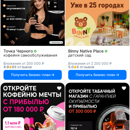
Точка Черного
Binny Native Place
кофейня самообслуживания
детский сад
Вложения от 200 000 ₽
Вложения от 2 200 000 ₽
4.9
89 отзывов
5.0
6 отзывов
Получить бизнес-план
Получить бизнес-план