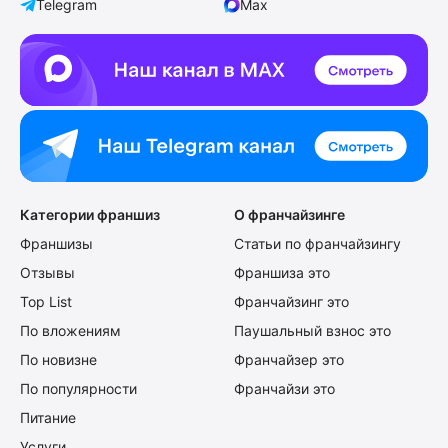
Telegram
Max
Категории франшиз
О франчайзинге
Франшизы
Статьи по франчайзингу
Отзывы
Франшиза это
Top List
Франчайзинг это
По вложениям
Паушальный взнос это
По новизне
Франчайзер это
По популярности
Франчайзи это
Питание
Услуги