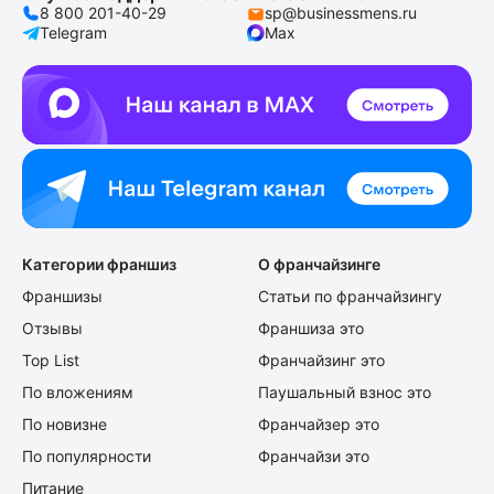
8 800 201-40-29
sp@businessmens.ru
Telegram
Max
Категории франшиз
О франчайзинге
Франшизы
Статьи по франчайзингу
Отзывы
Франшиза это
Top List
Франчайзинг это
По вложениям
Паушальный взнос это
По новизне
Франчайзер это
По популярности
Франчайзи это
Питание