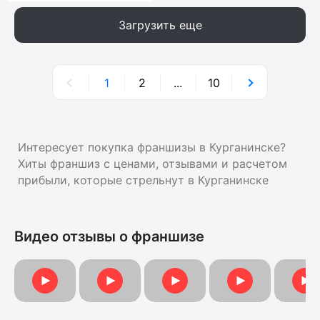
Загрузить еще
1
2
...
10
Интересует покупка франшизы в Курганинске?
Хиты франшиз с ценами, отзывами и расчетом
прибыли, которые стрельнут в Курганинске
Видео отзывы о франшизе
Видеоотзыв
Видеоотзыв от Ольги
Видеоотзыв от Ма
Отзыв о франшизе
Отзыв 