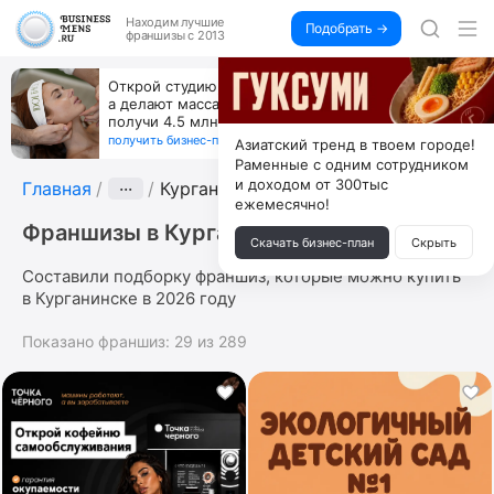
Находим
лучшие
Подобрать →
франшизы с 2013
Открой студию, где не колют и не режут,
а делают массаж лица руками и в первый же год
получи 4.5 млн
получить бизнес-план ↓
Азиатский тренд в твоем городе!
Раменные с одним сотрудником
и доходом от 300тыс
Главная
···
Курганинск
ежемесячно!
Франшизы в Курганинске
Скачать бизнес-план
Скрыть
Составили подборку франшиз, которые можно купить
в Курганинске в 2026 году
Показано франшиз:
29
из
289