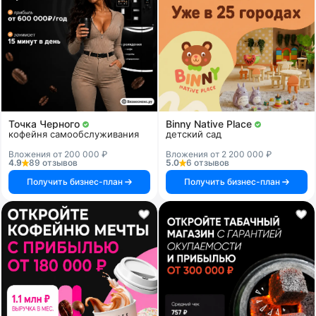
Точка Черного
Binny Native Place
кофейня самообслуживания
детский сад
Вложения от 200 000 ₽
Вложения от 2 200 000 ₽
4.9
89 отзывов
5.0
6 отзывов
Получить бизнес-план
Получить бизнес-план