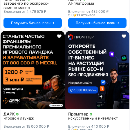
автоцентр по экспресс-
AI-платформа
замене масел
Вложения от 4 479 575 ₽
Вложения от 485 000 ₽
5.0
11 отзывов
Получить бизнес-план
Получить бизнес-план
ДАРК
Промптер
игровой лаундж
искусственный интеллект
Вложения от 15 000 000 ₽
Вложения от 440 000 ₽
5.0
4 отзыва