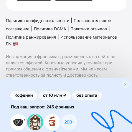
|
Политика конфиденциальности
Пользовательское
|
|
|
соглашение
Политика DCMA
Политика отзывов
|
Политика ранжирования
Использование материалов
EN
Информация о франшизах, размещённых на сайте не
является офертой. Конечные условия уточняйте при
прямом общении с франчайзерами. Мы не несем
ответственность за полноту и достоверность
содержащейся в них информации. Сайт не принадлежит
финансовой организации и на нем не оказываются
финансовые услуги. Заключение договоров
коммерческой концессии (франчайзинга) осуществляется
правообладателями/их представителями. Бизнесменс.ру
не является посредником или представителем
правообладателя и не несет ответственность за условия
предоставления франшизы и действия лиц,
осуществленные на основании информации, имеющейся