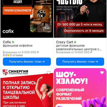
Cofix
Crazy Cart
франшиза кофейни
детская франшиза
развлекательных центров с
Вложения от 6 000 000 ₽
Вложения от 9 000 000 ₽
дрифт-картингом
5.0
3 отзыва
Получить бизнес-план
Получить бизнес-план