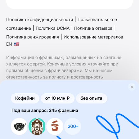
|
Политика конфиденциальности
Пользовательское
|
|
|
соглашение
Политика DCMA
Политика отзывов
|
Политика ранжирования
Использование материалов
EN
Информация о франшизах, размещённых на сайте не
является офертой. Конечные условия уточняйте при
прямом общении с франчайзерами. Мы не несем
ответственность за полноту и достоверность
содержащейся в них информации. Сайт не принадлежит
финансовой организации и на нем не оказываются
финансовые услуги. Заключение договоров
коммерческой концессии (франчайзинга) осуществляется
правообладателями/их представителями. Бизнесменс.ру
не является посредником или представителем
правообладателя и не несет ответственность за условия
предоставления франшизы и действия лиц,
осуществленные на основании информации, имеющейся