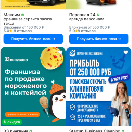
Максим
Персонал 24
франшиза сервиса заказа
аренда персонала
такси
Вложения от 150 000 ₽
Вложения от 550 000 ₽
5.0
18 отзывов
5.0
8 отзывов
Получить бизнес-план
Получить бизнес-план
% скидка
33 пингвина
Startup Business Cleaning