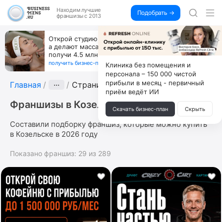
Находим
лучшие
Подобрать →
франшизы с 2013
Открой студию, где не колют и не режут,
а делают массаж лица руками и в первый же год
получи 4.5 млн
получить бизнес-план ↓
Клиника без помещения и
персонала – 150 000 чистой
прибыли в месяц - первичный
Главная
···
Страница 4
приём ведёт ИИ
Франшизы в Козельске
Скачать бизнес-план
Скрыть
Составили подборку франшиз, которые можно купить
в Козельске в 2026 году
Показано франшиз:
29
из
289