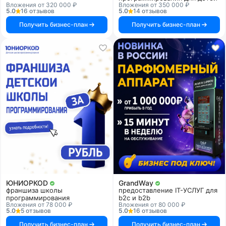
Вложения от 320 000 ₽
Вложения от 350 000 ₽
5.0
16 отзывов
5.0
14 отзывов
Получить бизнес-план
Получить бизнес-план
ЮНИОРКОD
GrandWay
франшиза школы
предоставление IT-УСЛУГ для
программирования
b2c и b2b
Вложения от 78 000 ₽
Вложения от 80 000 ₽
5.0
5 отзывов
5.0
16 отзывов
Получить бизнес-план
Получить бизнес-план