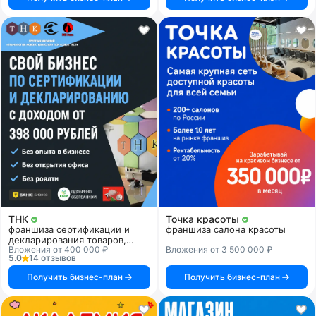
ТНК
Точка красоты
франшиза сертификации и
франшиза салона красоты
декларирования товаров,
Вложения от 400 000 ₽
Вложения от 3 500 000 ₽
продукции и услуг
5.0
14 отзывов
Получить бизнес-план
Получить бизнес-план