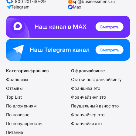
8 800 201-40-29
sp@businessmens.ru
Telegram
Max
Категории франшиз
О франчайзинге
Франшизы
Статьи по франчайзингу
Отзывы
Франшиза это
Top List
Франчайзинг это
По вложениям
Паушальный взнос это
По новизне
Франчайзер это
По популярности
Франчайзи это
Питание