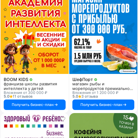
BOOM KIDS
ШефПорт
франшиза школы развития
магазин рыбы и
интеллекта у детей
морепродуктов премиального
Вложения от 300 000 ₽
Вложения от 1 200 000 ₽
качества
5.0
11 отзывов
5.0
3 отзыва
Получить бизнес-план
Получить бизнес-план