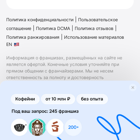
|
Политика конфиденциальности
Пользовательское
|
|
|
соглашение
Политика DCMA
Политика отзывов
|
Политика ранжирования
Использование материалов
EN
Информация о франшизах, размещённых на сайте не
является офертой. Конечные условия уточняйте при
прямом общении с франчайзерами. Мы не несем
ответственность за полноту и достоверность
содержащейся в них информации. Сайт не принадлежит
финансовой организации и на нем не оказываются
финансовые услуги. Заключение договоров
коммерческой концессии (франчайзинга) осуществляется
правообладателями/их представителями. Бизнесменс.ру
не является посредником или представителем
правообладателя и не несет ответственность за условия
предоставления франшизы и действия лиц,
осуществленные на основании информации, имеющейся