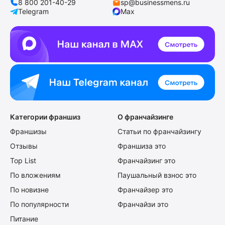
8 800 201-40-29
sp@businessmens.ru
Telegram
Max
Категории франшиз
О франчайзинге
Франшизы
Статьи по франчайзингу
Отзывы
Франшиза это
Top List
Франчайзинг это
По вложениям
Паушальный взнос это
По новизне
Франчайзер это
По популярности
Франчайзи это
Питание