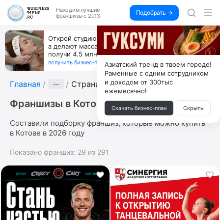
Находим
лучшие
Подобрать →
франшизы с 2013
Открой студию, где не колют и не режут,
а делают массаж лица руками и в первый же год
получи 4.5 млн
получить бизнес-план ↓
Азиатский тренд в твоем городе!
Раменные с одним сотрудником
и доходом от 300тыс
Главная
···
Страница 4
ежемесячно!
Франшизы в Котове
Скачать бизнес-план
Скрыть
Составили подборку франшиз, которые можно купить
в Котове в 2026 году
Показано франшиз:
29
из
291