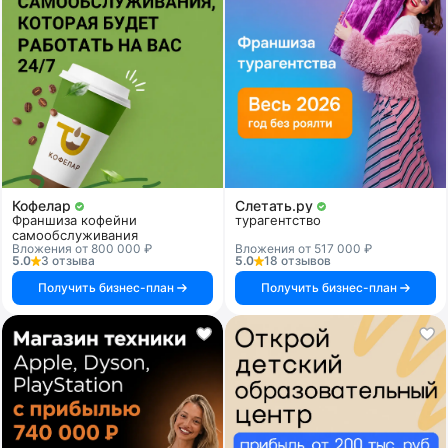
Кофелар
Слетать.ру
Франшиза кофейни
турагентство
самообслуживания
Вложения от 800 000 ₽
Вложения от 517 000 ₽
5.0
3 отзыва
5.0
18 отзывов
Получить бизнес-план
Получить бизнес-план