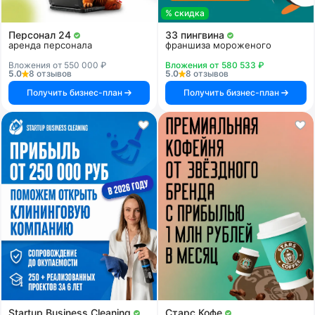
% скидка
Персонал 24
33 пингвина
аренда персонала
франшиза мороженого
Вложения от 550 000 ₽
Вложения от 580 533 ₽
5.0
8 отзывов
5.0
8 отзывов
Получить бизнес-план
Получить бизнес-план
Startup Business Cleaning
Старс Кофе