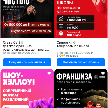
Crazy Cart
Синергия
детская франшиза
танцевальная школа
развлекательных центров с
Вложения от 9 000 000 ₽
Вложения от 1 300 000 ₽
дрифт-картингом
5.0
7 отзывов
Получить бизнес-план
Получить бизнес-план