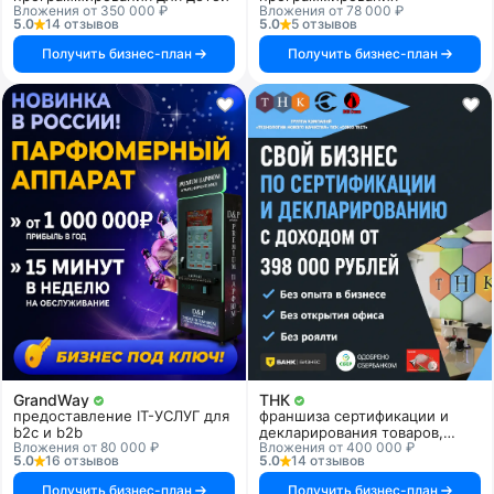
Вложения от 350 000 ₽
Вложения от 78 000 ₽
5.0
14 отзывов
5.0
5 отзывов
Получить бизнес-план
Получить бизнес-план
GrandWay
ТНК
предоставление IT-УСЛУГ для
франшиза сертификации и
b2c и b2b
декларирования товаров,
Вложения от 80 000 ₽
Вложения от 400 000 ₽
продукции и услуг
5.0
16 отзывов
5.0
14 отзывов
Получить бизнес-план
Получить бизнес-план