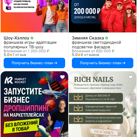
Шоу-Хэллоу
Зимняя Сказка
франшиза игры-адаптации
франшиза светодиодной
популярных ТВ-шоу
подсветки фасадов
Вложения от 1 200 000 ₽
Вложения от 650 000 ₽
5.0
1 отзыв
5.0
8 отзывов
Получить бизнес-план
Получить бизнес-план