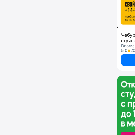
Чебу
стрит
Вложе
5.0
20