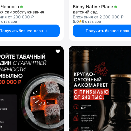
 Черного
Binny Native Place
ня самообслуживания
детский сад
ния от 200 000 ₽
Вложения от 2 200 000 ₽
 отзывов
5.0
6 отзывов
Получить бизнес-план
Получить бизнес-план