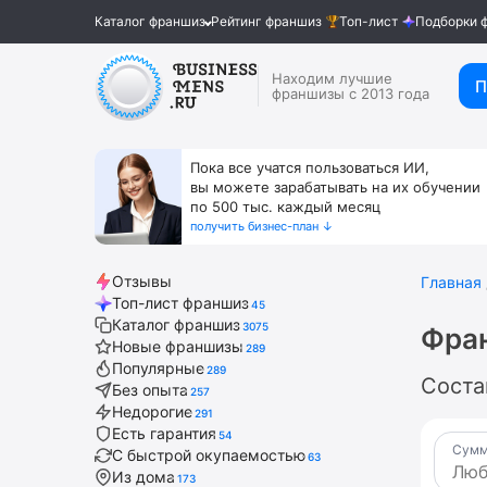
Каталог франшиз
Рейтинг франшиз
Топ-лист
Подборки 
Находим лучшие
П
франшизы с 2013 года
Пока все учатся пользоваться ИИ,
вы можете зарабатывать на их обучении
по 500 тыс. каждый месяц
получить бизнес-план ↓
Отзывы
Главная
Топ-лист франшиз
45
Каталог франшиз
3075
Фра
Новые франшизы
289
Популярные
289
Соста
Без опыта
257
Недорогие
291
Есть гарантия
54
Сумм
С быстрой окупаемостью
63
Из дома
173