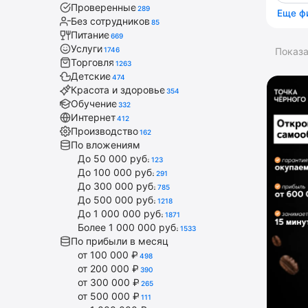
Проверенные
289
Еще ф
Без сотрудников
85
Питание
669
Услуги
1746
Показ
Торговля
1263
Детские
474
Красота и здоровье
354
Обучение
332
Интернет
412
Производство
162
По вложениям
До 50 000 руб.
123
До 100 000 руб.
291
До 300 000 руб.
785
До 500 000 руб.
1218
До 1 000 000 руб.
1871
Более 1 000 000 руб.
1533
По прибыли в месяц
от 100 000 ₽
498
от 200 000 ₽
390
от 300 000 ₽
265
от 500 000 ₽
111