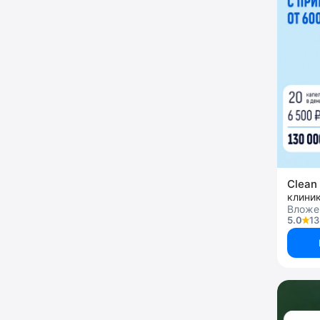
Clean 
клини
Вложен
5.0
13