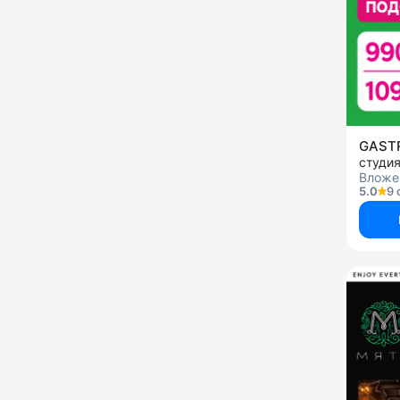
GAS
студи
Вложен
5.0
9 