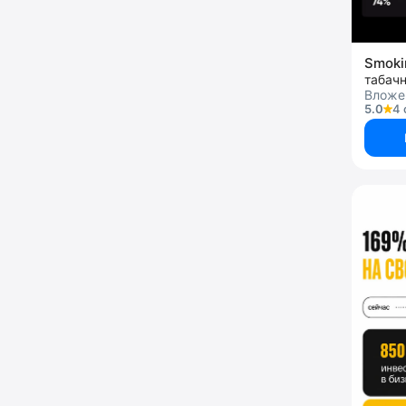
Smoki
табач
Вложе
5.0
4 