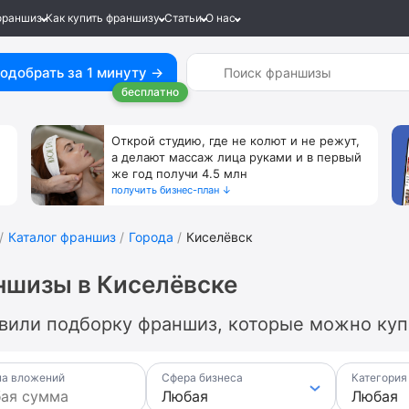
франшиз
Как купить франшизу
Статьи
О нас
одобрать за 1 минуту →
бесплатно
Открой студию, где не колют и не режут,
а делают массаж лица руками и в первый
же год получи 4.5 млн
получить бизнес-план ↓
Каталог франшиз
Города
Киселёвск
ншизы в Киселёвске
вили подборку франшиз, которые можно купи
а вложений
Сфера бизнеса
Категория