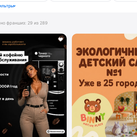
ильтры
ано франшиз:
29
из
289