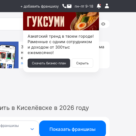
+ добавить франшизу
пн-пт 9-18
Азиатский тренд в твоем городе!
Раменные с одним сотрудником
За 90 тыс. открой магазин на Авито, дома
и доходом от 300тыс
ни коробок, ни товара, ни склада, зато
ежемесячно!
каждый месяц +125 тыс. чистыми
получить бизнес-план ↓
Скачать бизнес-план
Скрыть
ть в Киселёвске в 2026 году
 франшизы
Показать франшизы