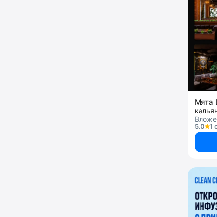
Мята 
калья
Вложен
5.0
1 