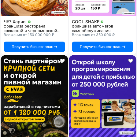
Чё? Харчо!
COOL SHAKE
франшиза ресторана
франшиза автоматов
кавказкой и черноморской
самообслуживания
Вложения от 150 000 000 ₽
Вложения от 350 000 ₽
кухни
Получить бизнес-план
Получить бизнес-план