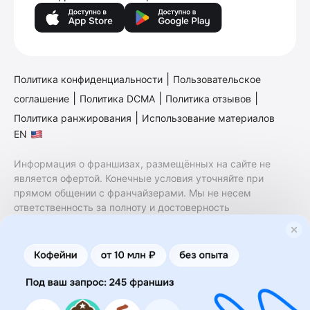
|
Политика конфиденциальности
Пользовательское
|
|
|
соглашение
Политика DCMA
Политика отзывов
|
Политика ранжирования
Использование материалов
EN
Информация о франшизах, размещённых на сайте не
является офертой. Конечные условия уточняйте при
прямом общении с франчайзерами. Мы не несем
ответственность за полноту и достоверность
содержащейся в них информации. Сайт не принадлежит
финансовой организации и на нем не оказываются
финансовые услуги. Заключение договоров
коммерческой концессии (франчайзинга) осуществляется
правообладателями/их представителями. Бизнесменс.ру
не является посредником или представителем
правообладателя и не несет ответственность за условия