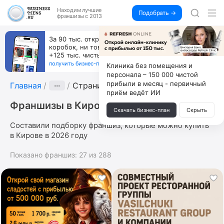
Находим
лучшие
Подобрать →
франшизы с 2013
За 90 тыс. открой магазин на Авито, дома ни
коробок, ни товара, ни склада, зато каждый месяц
+125 тыс. чистыми
получить бизнес-план ↓
Клиника без помещения и
персонала – 150 000 чистой
прибыли в месяц - первичный
Главная
···
Страница 10
приём ведёт ИИ
Франшизы в Кирове
Скачать бизнес-план
Скрыть
Составили подборку франшиз, которые можно купить
в Кирове в 2026 году
Показано франшиз:
27
из
288