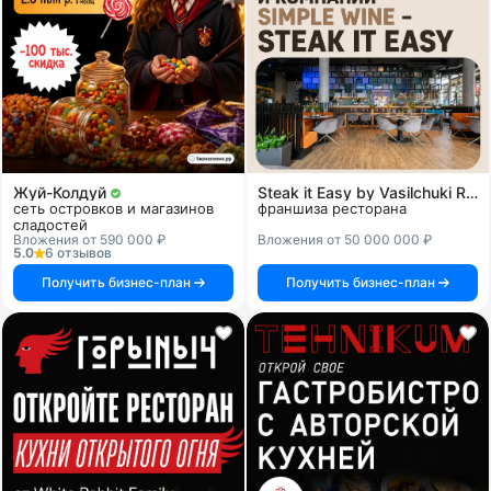
Жуй-Колдуй
Steak it Easy by Vasilchuki Restaurant Group
сеть островков и магазинов
франшиза ресторана
сладостей
Вложения от 590 000 ₽
Вложения от 50 000 000 ₽
5.0
6 отзывов
Получить бизнес-план
Получить бизнес-план