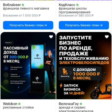
Воблаbeer
КодКласс
франшиза пивного магазина
франшиза школы
программирования
Вложения от 1 000 000 ₽
Вложения от 580 000 ₽
Получить бизнес-план
Получить бизнес-план
Webikon
ВелочкаГоу
рекламные стойки
аренда и сервис
электровелосипедов