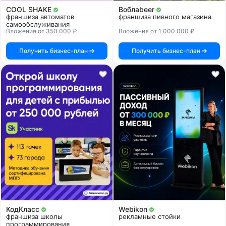
COOL SHAKE
Воблаbeer
франшиза автоматов
франшиза пивного магазина
самообслуживания
Вложения от 350 000 ₽
Вложения от 1 000 000 ₽
Получить бизнес-план
Получить бизнес-план
КодКласс
Webikon
франшиза школы
рекламные стойки
программирования