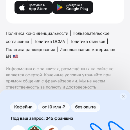
|
Политика конфиденциальности
Пользовательское
|
|
|
соглашение
Политика DCMA
Политика отзывов
|
Политика ранжирования
Использование материалов
EN
Информация о франшизах, размещённых на сайте не
является офертой. Конечные условия уточняйте при
прямом общении с франчайзерами. Мы не несем
ответственность за полноту и достоверность
содержащейся в них информации. Сайт не принадлежит
финансовой организации и на нем не оказываются
финансовые услуги. Заключение договоров
коммерческой концессии (франчайзинга) осуществляется
правообладателями/их представителями. Бизнесменс.ру
не является посредником или представителем
правообладателя и не несет ответственность за условия