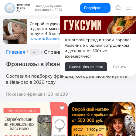
Находим
лучшие
Подобрать →
франшизы с 2013
Открой студию, где не колют и не режут,
а делают массаж лица руками и в первый же год
получи 4.5 млн
получить бизнес-план ↓
Азиатский тренд в твоем городе!
Раменные с одним сотрудником
и доходом от 300тыс
Главная
···
Страница 10
ежемесячно!
Франшизы в Иваново
Скачать бизнес-план
Скрыть
Составили подборку франшиз, которые можно купить
в Иваново в 2026 году
Показано франшиз:
28
из
289