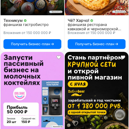
Техникум
Чё? Харчо!
франшиза гастробистро
франшиза ресторана
кавказкой и черноморской
Вложения от 150 000 000 ₽
Вложения от 150 000 000 ₽
кухни
Получить бизнес-план
Получить бизнес-план