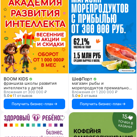
BOOM KIDS
ШефПорт
франшиза школы развития
магазин рыбы и
интеллекта у детей
морепродуктов премиального
Вложения от 300 000 ₽
Вложения от 1 200 000 ₽
качества
5.0
11 отзывов
5.0
3 отзыва
Получить бизнес-план
Получить бизнес-план