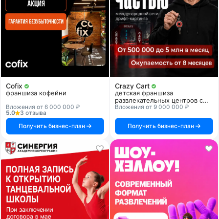
Cofix
Crazy Cart
франшиза кофейни
детская франшиза
развлекательных центров с
Вложения от 6 000 000 ₽
Вложения от 9 000 000 ₽
дрифт-картингом
5.0
3 отзыва
Получить бизнес-план
Получить бизнес-план