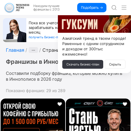
Находим
лучшие
Подобрать →
франшизы с 2013
Пока все учатся пользоваться ИИ, вы можете
зарабатывать на их обучении по 500 тыс. каждый
месяц
получить бизнес-план ↓
Азиатский тренд в твоем городе!
Раменные с одним сотрудником
и доходом от 300тыс
Главная
···
Страница 4
ежемесячно!
Франшизы в Иннополисе
Скачать бизнес-план
Скрыть
Составили подборку франшиз, которые можно купить
в Иннополисе в 2026 году
Показано франшиз:
29
из
289