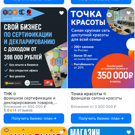
ТНК
Точка красоты
франшиза сертификации и
франшиза салона красоты
декларирования товаров,
Вложения от 400 000 ₽
Вложения от 3 500 000 ₽
продукции и услуг
5.0
14 отзывов
Получить бизнес-план
Получить бизнес-план