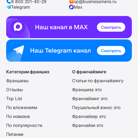
8 800 201-40-29
sp@businessmens.ru
Telegram
Max
Категории франшиз
О франчайзинге
Франшизы
Статьи по франчайзингу
Отзывы
Франшиза это
Top List
Франчайзинг это
По вложениям
Паушальный взнос это
По новизне
Франчайзер это
По популярности
Франчайзи это
Питание