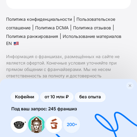
|
Политика конфиденциальности
Пользовательское
|
|
|
соглашение
Политика DCMA
Политика отзывов
|
Политика ранжирования
Использование материалов
EN
Информация о франшизах, размещённых на сайте не
является офертой. Конечные условия уточняйте при
прямом общении с франчайзерами. Мы не несем
ответственность за полноту и достоверность
содержащейся в них информации. Сайт не принадлежит
финансовой организации и на нем не оказываются
финансовые услуги. Заключение договоров
коммерческой концессии (франчайзинга) осуществляется
правообладателями/их представителями. Бизнесменс.ру
не является посредником или представителем
правообладателя и не несет ответственность за условия
предоставления франшизы и действия лиц,
осуществленные на основании информации, имеющейся