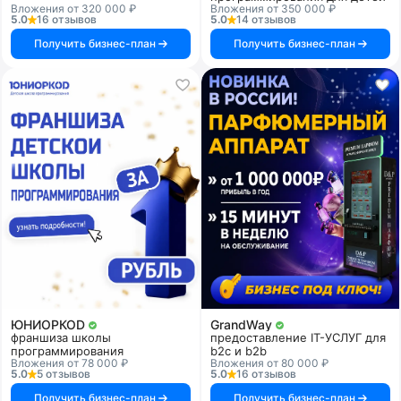
Вложения от 320 000 ₽
Вложения от 350 000 ₽
5.0
16 отзывов
5.0
14 отзывов
Получить бизнес-план
Получить бизнес-план
ЮНИОРКОD
GrandWay
франшиза школы
предоставление IT-УСЛУГ для
программирования
b2c и b2b
Вложения от 78 000 ₽
Вложения от 80 000 ₽
5.0
5 отзывов
5.0
16 отзывов
Получить бизнес-план
Получить бизнес-план