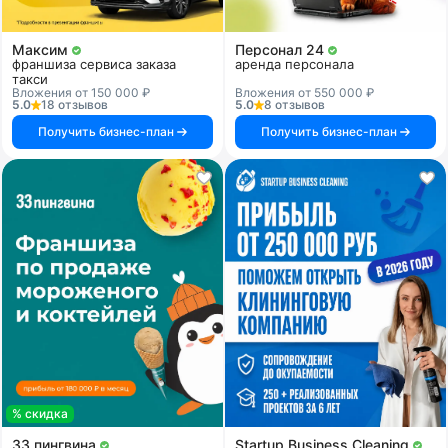
Максим
Персонал 24
франшиза сервиса заказа
аренда персонала
такси
Вложения от 150 000 ₽
Вложения от 550 000 ₽
5.0
18 отзывов
5.0
8 отзывов
Получить бизнес-план
Получить бизнес-план
% скидка
33 пингвина
Startup Business Cleaning