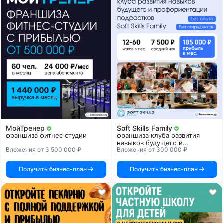
МойТренер
Soft Skills Family
франшиза фитнес студии
франшиза клуба развития
навыков будущего и
Вложения от 3 500 000 ₽
Вложения от 300 000 ₽
профориентации подростков
Получить бизнес-план
Получить бизнес-план