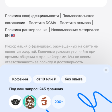
|
Политика конфиденциальности
Пользовательское
|
|
|
соглашение
Политика DCMA
Политика отзывов
|
Политика ранжирования
Использование материалов
EN
Информация о франшизах, размещённых на сайте не
является офертой. Конечные условия уточняйте при
прямом общении с франчайзерами. Мы не несем
ответственность за полноту и достоверность
содержащейся в них информации. Сайт не принадлежит
финансовой организации и на нем не оказываются
финансовые услуги. Заключение договоров
коммерческой концессии (франчайзинга) осуществляется
правообладателями/их представителями. Бизнесменс.ру
не является посредником или представителем
правообладателя и не несет ответственность за условия
предоставления франшизы и действия лиц,
осуществленные на основании информации, имеющейся