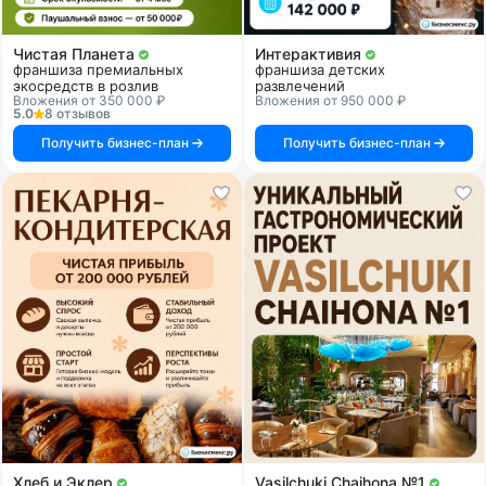
Чистая Планета
Интерактивия
франшиза премиальных
франшиза детских
экосредств в розлив
развлечений
Вложения от 350 000 ₽
Вложения от 950 000 ₽
5.0
8 отзывов
Получить бизнес-план
Получить бизнес-план
Хлеб и Эклер
Vasilchuki Chaihona №1