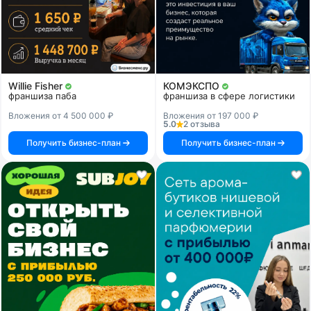
Willie Fisher
КОМЭКСПО
франшиза паба
франшиза в сфере логистики
Вложения от 4 500 000 ₽
Вложения от 197 000 ₽
5.0
2 отзыва
Получить бизнес-план
Получить бизнес-план