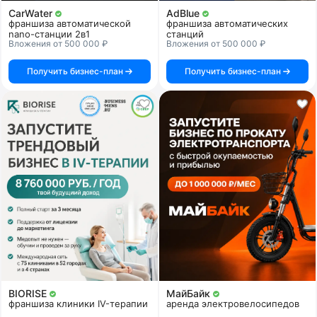
CarWater
AdBlue
франшиза автоматической
франшиза автоматических
nano-станции 2в1
станций
Вложения от 500 000 ₽
Вложения от 500 000 ₽
Получить бизнес-план
Получить бизнес-план
BIORISE
МайБайк
франшиза клиники IV-терапии
аренда электровелосипедов