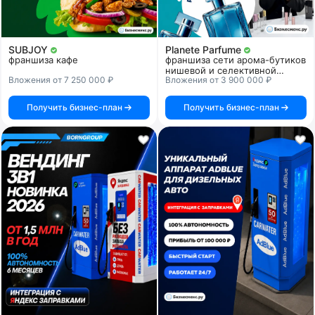
SUBJOY
Planete Parfume
франшиза кафе
франшиза сети арома-бутиков
нишевой и селективной
Вложения от 7 250 000 ₽
Вложения от 3 900 000 ₽
парфюмерии
Получить бизнес-план
Получить бизнес-план