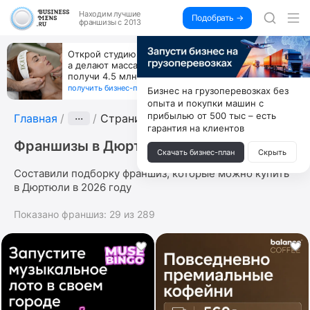
Находим
лучшие
Подобрать →
франшизы с 2013
ут,
За 90 тыс. открой магазин на Авито, до
вый же год
коробок, ни товара, ни склада, зато к
+125 тыс. чистыми
получить бизнес-план ↓
Бизнес на грузоперевозках без
опыта и покупки машин с
прибылью от 500 тыс – есть
Главная
···
Страница 9
гарантия на клиентов
Франшизы в Дюртюли
Скачать бизнес-план
Скрыть
Составили подборку франшиз, которые можно купить
в Дюртюли в 2026 году
Показано франшиз:
29
из
289