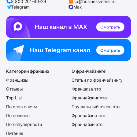
8 800 201-40-29
sp@businessmens.ru
Telegram
Max
Категории франшиз
О франчайзинге
Франшизы
Статьи по франчайзингу
Отзывы
Франшиза это
Top List
Франчайзинг это
По вложениям
Паушальный взнос это
По новизне
Франчайзер это
По популярности
Франчайзи это
Питание