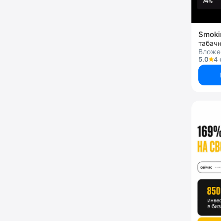
Smoki
табач
Вложе
5.0
4 