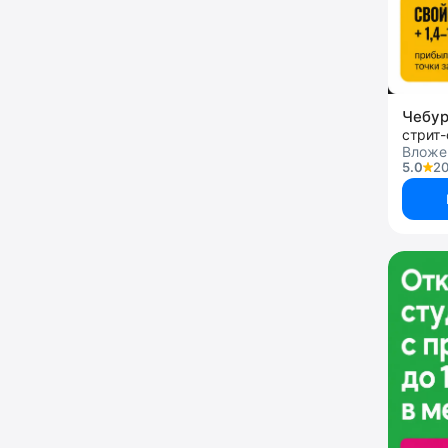
Чебу
стрит
Вложе
5.0
20