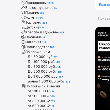
Проверенные
289
Еще ф
Без сотрудников
85
Питание
669
Услуги
1746
Показ
Торговля
1263
Детские
474
Красота и здоровье
354
Обучение
332
Интернет
412
Производство
162
По вложениям
До 50 000 руб.
123
До 100 000 руб.
291
До 300 000 руб.
785
До 500 000 руб.
1218
До 1 000 000 руб.
1871
Более 1 000 000 руб.
1533
По прибыли в месяц
от 100 000 ₽
498
от 200 000 ₽
390
от 300 000 ₽
265
от 500 000 ₽
111