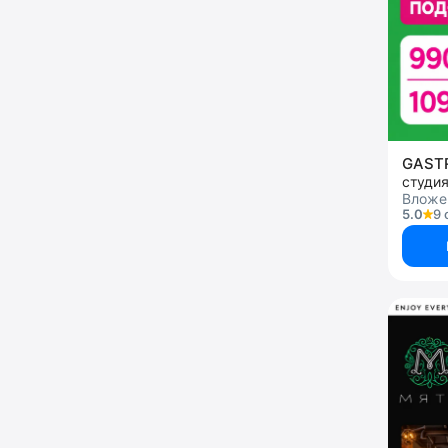
GAS
студи
Вложен
5.0
9 