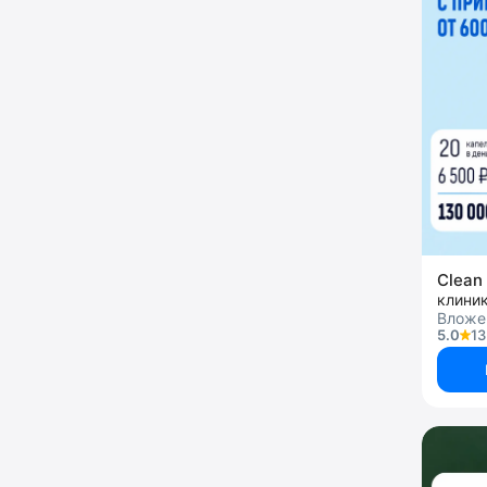
Clean 
клини
Вложен
5.0
13