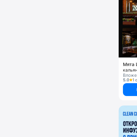
Мята 
калья
Вложен
5.0
1 