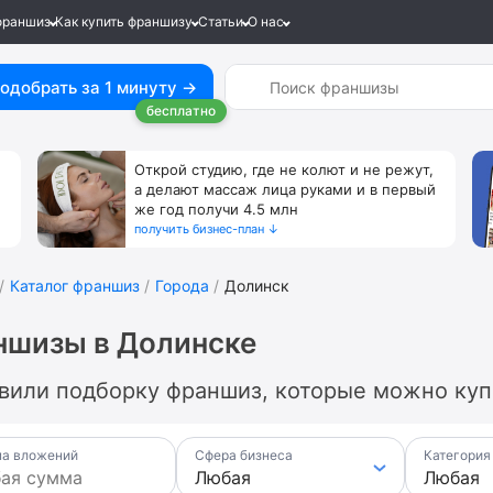
франшиз
Как купить франшизу
Статьи
О нас
одобрать за 1 минуту →
бесплатно
Открой студию, где не колют и не режут,
а делают массаж лица руками и в первый
же год получи 4.5 млн
получить бизнес-план ↓
Каталог франшиз
Города
Долинск
ншизы в Долинске
вили подборку франшиз, которые можно купи
а вложений
Сфера бизнеса
Категория