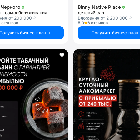
 Черного
Binny Native Place
ня самообслуживания
детский сад
ния от 200 000 ₽
Вложения от 2 200 000 ₽
 отзывов
5.0
6 отзывов
Получить бизнес-план
Получить бизнес-план