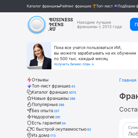
Каталог франшиз
Рейтинг франшиз
Топ-лист
Подборки 
Находим лучшие
П
франшизы с 2013 года
Пока все учатся пользоваться ИИ,
вы можете зарабатывать на их обучении
по 500 тыс. каждый месяц
получить бизнес-план ↓
Отзывы
Главная
Топ-лист франшиз
45
Каталог франшиз
3075
Фра
Новые франшизы
289
Популярные
289
Соста
Без опыта
257
Недорогие
291
Есть гарантия
54
Сумм
С быстрой окупаемостью
63
Из дома
173