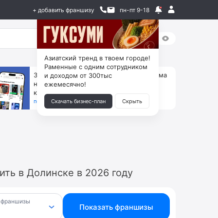
+ добавить франшизу
пн-пт 9-18
Азиатский тренд в твоем городе!
Раменные с одним сотрудником
За 90 тыс. открой магазин на Авито, дома
и доходом от 300тыс
ни коробок, ни товара, ни склада, зато
ежемесячно!
каждый месяц +125 тыс. чистыми
получить бизнес-план ↓
Скачать бизнес-план
Скрыть
ть в Долинске в 2026 году
 франшизы
Показать франшизы