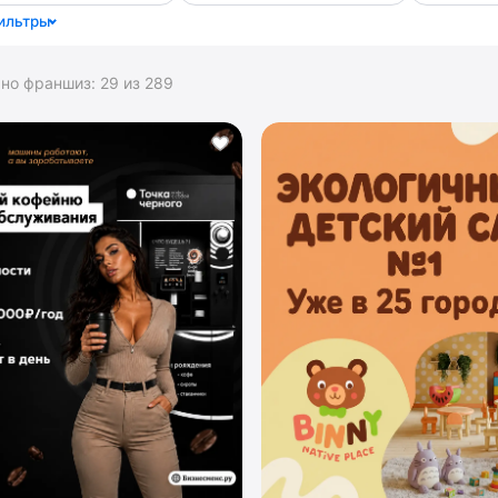
ильтры
ано франшиз:
29
из
289