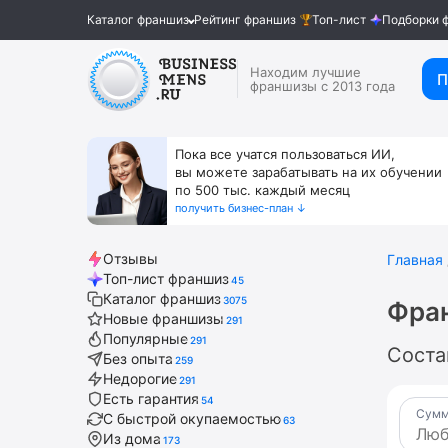
Каталог франшиз
Рейтинг франшиз
Топ-лист
Подборки 
Находим лучшие
П
франшизы с 2013 года
Пока все учатся пользоваться ИИ,
вы можете зарабатывать на их обучении
по 500 тыс. каждый месяц
получить бизнес-план ↓
Отзывы
Главная
Топ-лист франшиз
45
Каталог франшиз
3075
Фра
Новые франшизы
291
Популярные
291
Соста
Без опыта
259
Недорогие
291
Есть гарантия
54
Сумм
С быстрой окупаемостью
63
Из дома
173