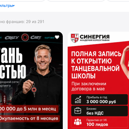
ильтры
ано франшиз:
29
из
291