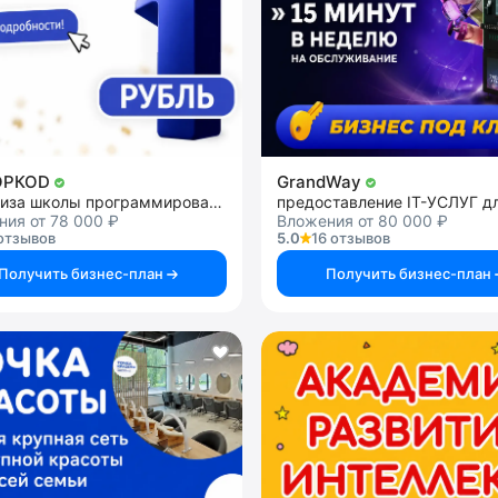
ОРКОD
GrandWay
франшиза школы программирования
ия от 78 000 ₽
Вложения от 80 000 ₽
отзывов
5.0
16 отзывов
Получить бизнес-план
Получить бизнес-план