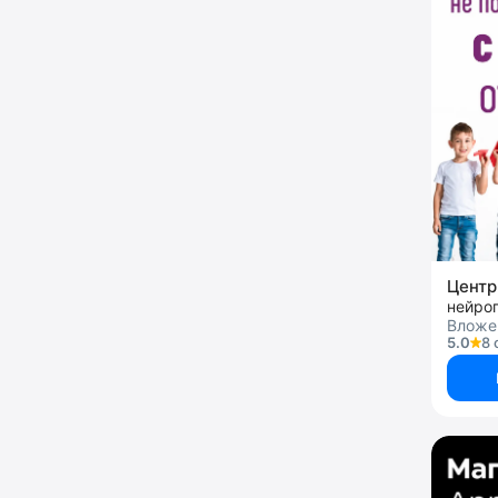
нейроп
Вложен
5.0
8 