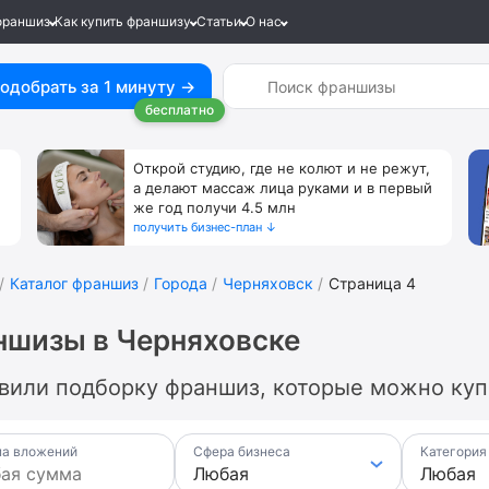
франшиз
Как купить франшизу
Статьи
О нас
одобрать за 1 минуту →
бесплатно
Открой студию, где не колют и не режут,
а делают массаж лица руками и в первый
же год получи 4.5 млн
получить бизнес-план ↓
Каталог франшиз
Города
Черняховск
Страница 4
ншизы в Черняховске
вили подборку франшиз, которые можно купи
а вложений
Сфера бизнеса
Категория