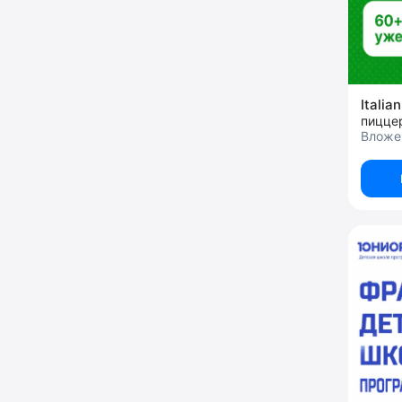
Italia
пицце
Вложен