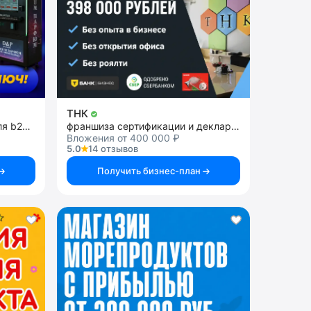
ТНК
предоставление IT-УСЛУГ для b2c и b2b
франшиза сертификации и декларирования товаров, продукции и услуг
Вложения от 400 000 ₽
5.0
14 отзывов
Получить бизнес-план