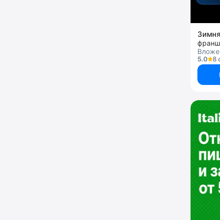
Зимня
Вложе
5.0
8 