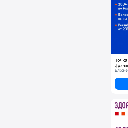
Точка
франш
Вложен