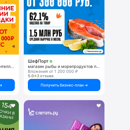
ШефПорт
франшиза школы развития интеллекта у детей
магазин рыбы и морепродуктов премиального качества
Вложения от 1 200 000 ₽
5.0
3 отзыва
Получить бизнес-план