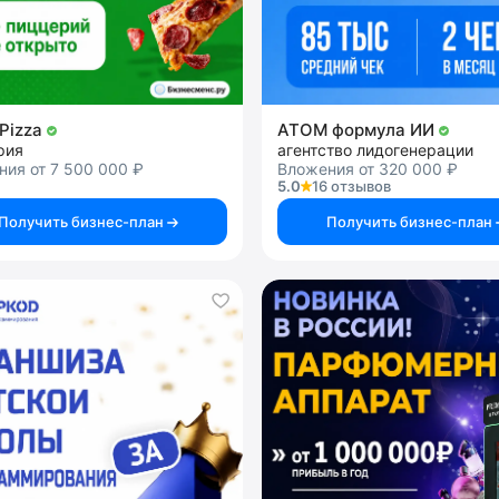
nPizza
АТОМ формула ИИ
рия
агентство лидогенерации
ия от 7 500 000 ₽
Вложения от 320 000 ₽
5.0
16 отзывов
Получить бизнес-план
Получить бизнес-план