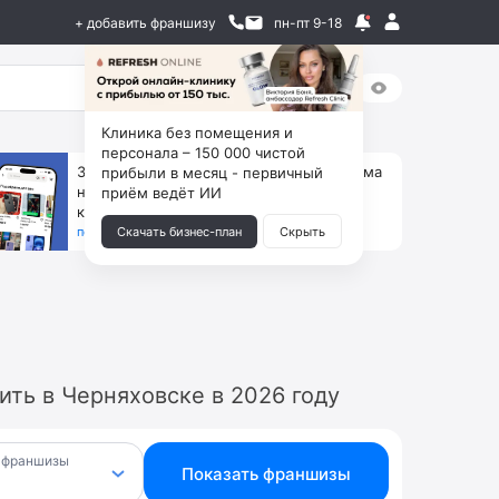
+ добавить франшизу
пн-пт 9-18
Клиника без помещения и
персонала – 150 000 чистой
За 90 тыс. открой магазин на Авито, дома
прибыли в месяц - первичный
ни коробок, ни товара, ни склада, зато
приём ведёт ИИ
каждый месяц +125 тыс. чистыми
получить бизнес-план ↓
Скачать бизнес-план
Скрыть
ть в Черняховске в 2026 году
 франшизы
Показать франшизы