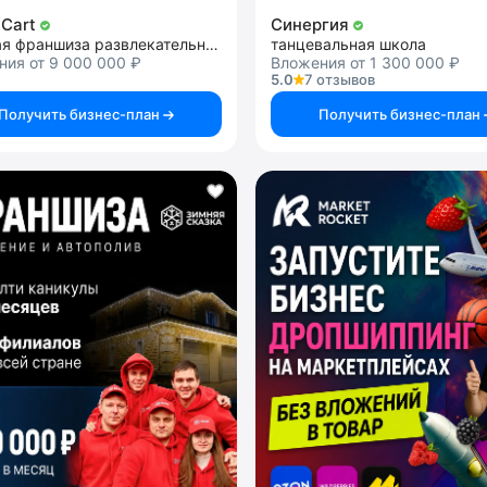
 Cart
Синергия
детская франшиза развлекательных центров с дрифт-картингом
танцевальная школа
ия от 9 000 000 ₽
Вложения от 1 300 000 ₽
5.0
7 отзывов
Получить бизнес-план
Получить бизнес-план