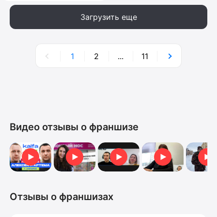
Загрузить еще
1
2
...
11
Видео отзывы о франшизе
Видеоотзыв от Марии
Видеоотзыв от Ан
Видеоотзыв
Отзыв от Анна
Отзыв 
Отзывы о франшизах