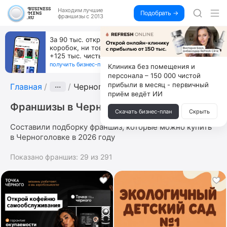
Находим
лучшие
Подобрать →
франшизы с 2013
За 90 тыс. открой магазин на Авито, дома ни
коробок, ни товара, ни склада, зато каждый месяц
+125 тыс. чистыми
получить бизнес-план ↓
Клиника без помещения и
персонала – 150 000 чистой
прибыли в месяц - первичный
Главная
···
Черноголовка
приём ведёт ИИ
Франшизы в Черноголовке
Скачать бизнес-план
Скрыть
Составили подборку франшиз, которые можно купить
в Черноголовке в 2026 году
Показано франшиз:
29
из
291