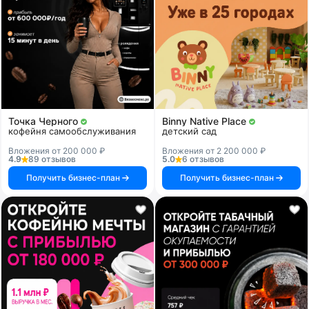
Точка Черного
Binny Native Place
кофейня самообслуживания
детский сад
Вложения от 200 000 ₽
Вложения от 2 200 000 ₽
4.9
89 отзывов
5.0
6 отзывов
Получить бизнес-план
Получить бизнес-план