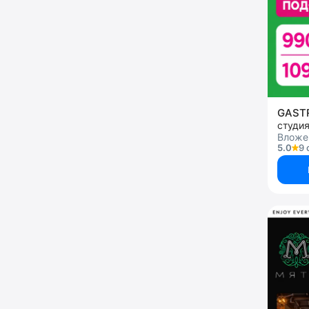
GAS
студи
Вложен
5.0
9 