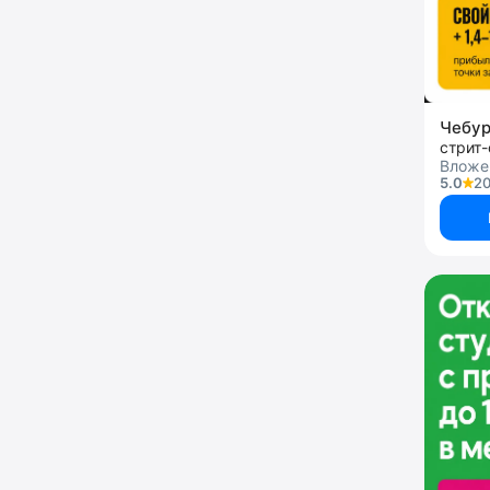
Чебу
стрит
Вложе
5.0
20