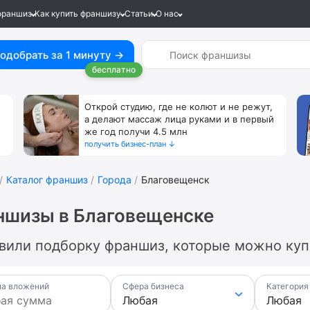
франшиз
Как купить франшизу
Статьи
О нас
одобрать за 1 минуту →
бесплатно
Открой студию, где не колют и не режут,
а делают массаж лица руками и в первый
же год получи 4.5 млн
получить бизнес-план ↓
Каталог франшиз
Города
Благовещенск
ншизы в Благовещенске
вили подборку франшиз, которые можно купи
а вложений
Сфера бизнеса
Категория