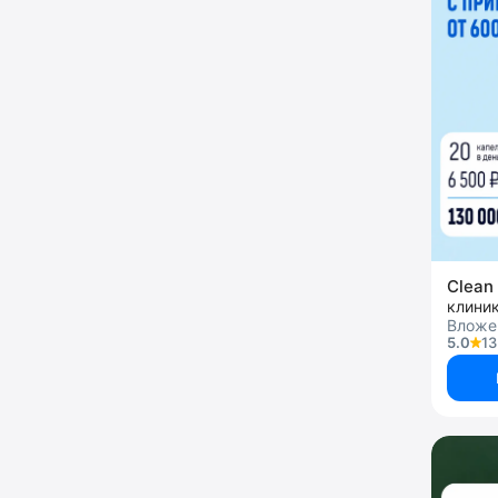
Clean 
клини
Вложен
5.0
13