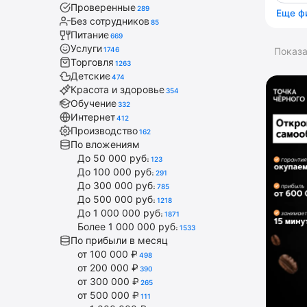
Проверенные
289
Еще ф
Без сотрудников
85
Питание
669
Услуги
1746
Показ
Торговля
1263
Детские
474
Красота и здоровье
354
Обучение
332
Интернет
412
Производство
162
По вложениям
До 50 000 руб.
123
До 100 000 руб.
291
До 300 000 руб.
785
До 500 000 руб.
1218
До 1 000 000 руб.
1871
Более 1 000 000 руб.
1533
По прибыли в месяц
от 100 000 ₽
498
от 200 000 ₽
390
от 300 000 ₽
265
от 500 000 ₽
111