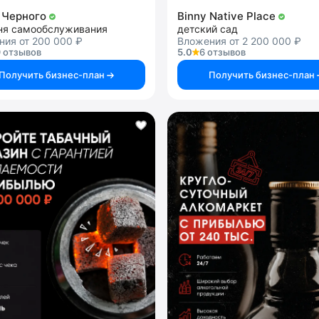
 Черного
Binny Native Place
ня самообслуживания
детский сад
ния от 200 000 ₽
Вложения от 2 200 000 ₽
 отзывов
5.0
6 отзывов
Получить бизнес-план
Получить бизнес-план