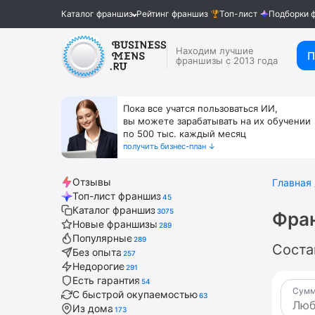
Каталог франшиз
Рейтинг франшиз
Топ-лист
Подборки 
Находим лучшие
П
франшизы с 2013 года
Пока все учатся пользоваться ИИ,
вы можете зарабатывать на их обучении
по 500 тыс. каждый месяц
получить бизнес-план ↓
Отзывы
Главная
Топ-лист франшиз
45
Каталог франшиз
3075
Фра
Новые франшизы
289
Популярные
289
Соста
Без опыта
257
Недорогие
291
Есть гарантия
54
Сумм
С быстрой окупаемостью
63
Из дома
173