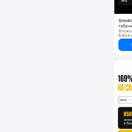
Smoki
табач
Вложе
5.0
4 