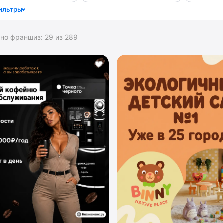
ильтры
ано франшиз:
29
из
289