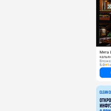
Мята 
калья
Вложен
5.0
1 