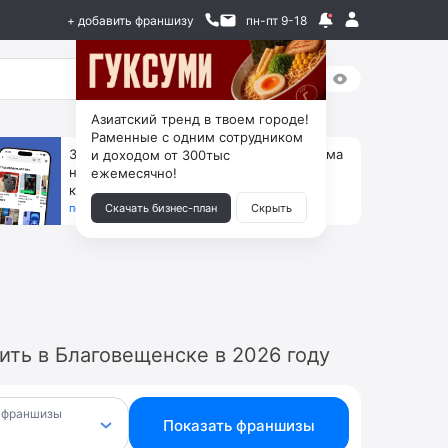
+ добавить франшизу
пн-пт 9-18
Азиатский тренд в твоем городе!
Раменные с одним сотрудником
За 90 тыс. открой магазин на Авито, дома
и доходом от 300тыс
ни коробок, ни товара, ни склада, зато
ежемесячно!
каждый месяц +125 тыс. чистыми
получить бизнес-план ↓
Скачать бизнес-план
Скрыть
ть в Благовещенске в 2026 году
 франшизы
Показать франшизы